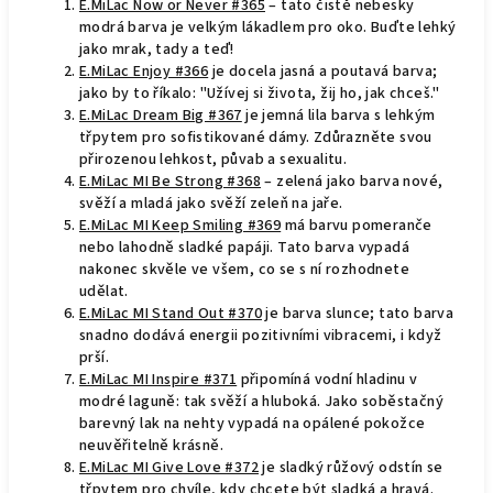
E.MiLac Now or Never #365
– tato čistě nebesky
modrá barva je velkým lákadlem pro oko. Buďte lehký
jako mrak, tady a teď!
E.MiLac Enjoy #366
je docela jasná a poutavá barva;
jako by to říkalo: "Užívej si života, žij ho, jak chceš."
E.MiLac Dream Big #367
je jemná lila barva s lehkým
třpytem pro sofistikované dámy. Zdůrazněte svou
přirozenou lehkost, půvab a sexualitu.
E.MiLac MI Be Strong #368
– zelená jako barva nové,
svěží a mladá jako svěží zeleň na jaře.
E.MiLac MI Keep Smiling #369
má barvu pomeranče
nebo lahodně sladké papáji. Tato barva vypadá
nakonec skvěle ve všem, co se s ní rozhodnete
udělat.
E.MiLac MI Stand Out #370
je barva slunce; tato barva
snadno dodává energii pozitivními vibracemi, i když
prší.
E.MiLac MI Inspire #371
připomíná vodní hladinu v
modré laguně: tak svěží a hluboká. Jako soběstačný
barevný lak na nehty vypadá na opálené pokožce
neuvěřitelně krásně.
E.MiLac MI Give Love #372
je sladký růžový odstín se
třpytem pro chvíle, kdy chcete být sladká a hravá.