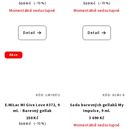
510 Kč
510 Kč
(–70 %)
(–70 %)
Momentálně nedostupné
Momentálně nedostupné
Detail
Detail
Akce
KÓD:
LMI9372
KÓD:
KLMI-9
E.MiLac MI Give Love #372, 9
Sada barevných gellaků My
ml. - Barevný gellak
Impulse, 9 ml.
150 Kč
3 690 Kč
510 Kč
(–70 %)
Momentálně nedostupné