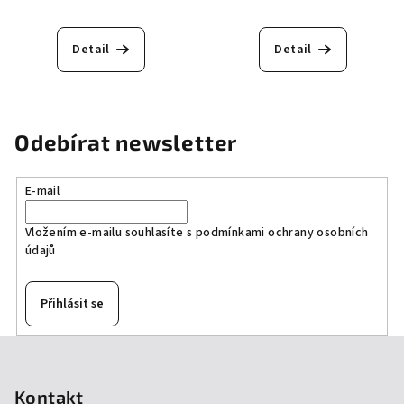
Detail
Detail
Odebírat newsletter
E-mail
Vložením e-mailu souhlasíte s
podmínkami ochrany osobních
údajů
Přihlásit se
Z
á
p
Kontakt