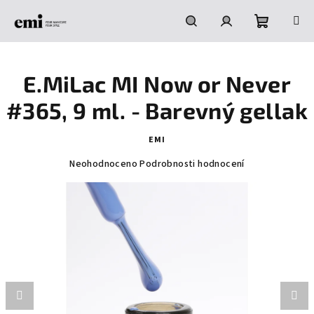
Přejít
na
obsah
Nákupní
Hledat
Přihlášení
E.MiLac MI Now or Never
košík
#365, 9 ml. - Barevný gellak
EMI
Průměrné
Neohodnoceno
Podrobnosti hodnocení
hodnocení
produktu
je
0,0
z
5
hvězdiček.