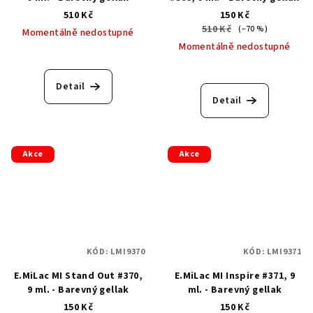
510 Kč
150 Kč
510 Kč
(–70 %)
Momentálně nedostupné
Momentálně nedostupné
Detail
Detail
Akce
Akce
KÓD:
LMI9370
KÓD:
LMI9371
E.MiLac MI Stand Out #370,
E.MiLac MI Inspire #371, 9
9 ml. - Barevný gellak
ml. - Barevný gellak
150 Kč
150 Kč