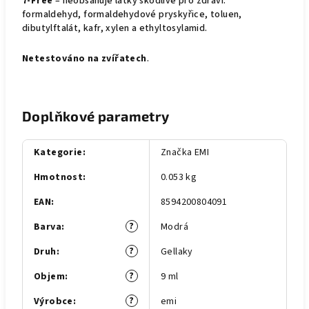
7-Free
– neobsahuje látky škodlivé pro zdraví:
formaldehyd, formaldehydové pryskyřice, toluen,
dibutylftalát, kafr, xylen a ethyltosylamid.
Netestováno na zvířatech
.
Doplňkové parametry
Kategorie
:
Značka EMI
Hmotnost
:
0.053 kg
EAN
:
8594200804091
?
Barva
:
Modrá
?
Druh
:
Gellaky
?
Objem
:
9 ml
?
Výrobce
:
emi