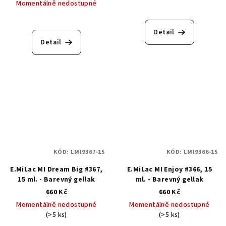
Momentálně nedostupné
Detail
Detail
KÓD:
LMI9367-15
KÓD:
LMI9366-15
E.MiLac MI Dream Big #367,
E.MiLac MI Enjoy #366, 15
15 ml. - Barevný gellak
ml. - Barevný gellak
660 Kč
660 Kč
Momentálně nedostupné
Momentálně nedostupné
(>5 ks)
(>5 ks)