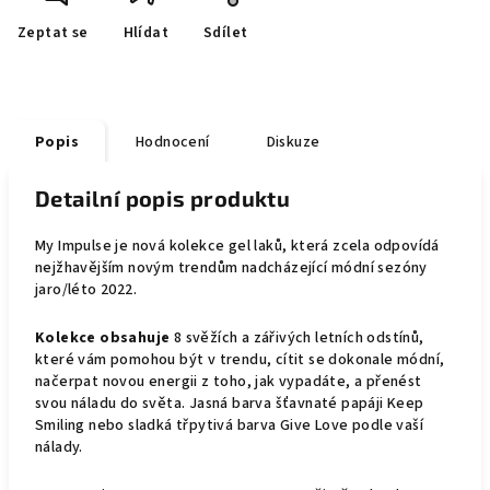
Zeptat se
Hlídat
Sdílet
Popis
Hodnocení
Diskuze
Detailní popis produktu
My Impulse je nová kolekce gel laků, která zcela odpovídá
nejžhavějším novým trendům nadcházející módní sezóny
jaro/léto 2022.
Kolekce obsahuje
8 svěžích a zářivých letních odstínů,
které vám pomohou být v trendu, cítit se dokonale módní,
načerpat novou energii z toho, jak vypadáte, a přenést
svou náladu do světa. Jasná barva šťavnaté papáji Keep
Smiling nebo sladká třpytivá barva Give Love podle vaší
nálady.