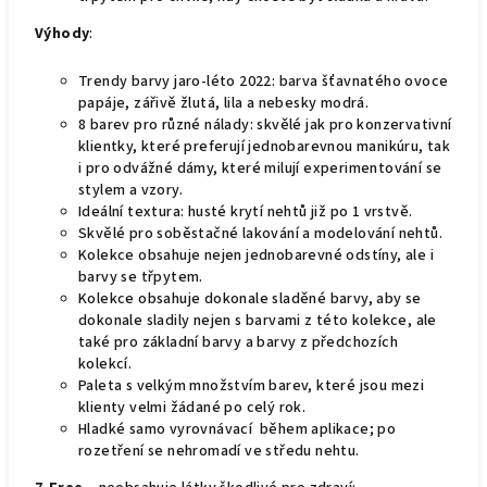
Výhody
:
Trendy barvy jaro-léto 2022: barva šťavnatého ovoce
papáje, zářivě žlutá, lila a nebesky modrá.
8 barev pro různé nálady: skvělé jak pro konzervativní
klientky, které preferují jednobarevnou manikúru, tak
i pro odvážné dámy, které milují experimentování se
stylem a vzory.
Ideální textura: husté krytí nehtů již po 1 vrstvě.
Skvělé pro soběstačné lakování a modelování nehtů.
Kolekce obsahuje nejen jednobarevné odstíny, ale i
barvy se třpytem.
Kolekce obsahuje dokonale sladěné barvy, aby se
dokonale sladily nejen s barvami z této kolekce, ale
také pro základní barvy a barvy z předchozích
kolekcí.
Paleta s velkým množstvím barev, které jsou mezi
klienty velmi žádané po celý rok.
Hladké samo vyrovnávací během aplikace; po
rozetření se nehromadí ve středu nehtu.