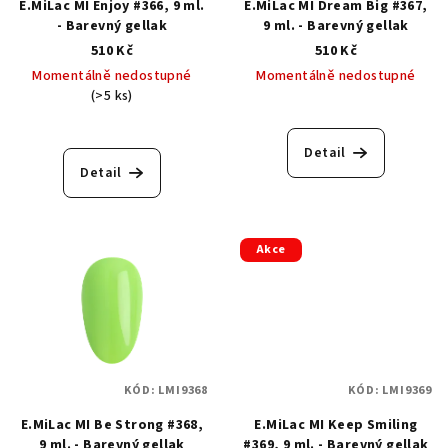
E.MiLac MI Enjoy #366, 9 ml.
E.MiLac MI Dream Big #367,
- Barevný gellak
9 ml. - Barevný gellak
510 Kč
510 Kč
Momentálně nedostupné
Momentálně nedostupné
(>5 ks)
Detail
Detail
Akce
KÓD:
LMI9368
KÓD:
LMI9369
E.MiLac MI Be Strong #368,
E.MiLac MI Keep Smiling
9 ml. - Barevný gellak
#369, 9 ml. - Barevný gellak