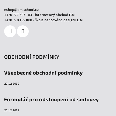
a
eshop
@
emischool.cz
t
+420 777 507 183 - internetový obchod E.Mi
í
+420 770 155 800 - škola nehtového designu E.Mi
OBCHODNÍ PODMÍNKY
Všeobecné obchodní podmínky
20.12.2019
Formulář pro odstoupení od smlouvy
20.12.2019