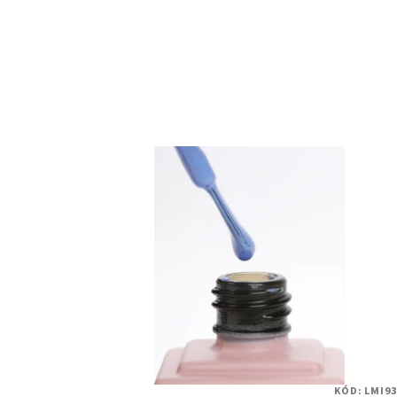
KÓD:
LMI93