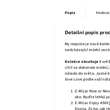
Popis
Hodnoc
Detailní popis pro
My Impulse je nová kole
nadcházející módní sezón
Kolekce obsahuje
8 svěž
cítit se dokonale módní,
náladu do světa. Jasná b
Give Love podle vaší nál
E.MiLac Now or Nev
oko. Buďte lehký ja
E.MiLac Enjoy #366
j
života, žij ho, jak c