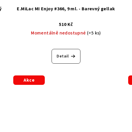
ý
E.MiLac MI Enjoy #366, 9 ml. - Barevný gellak
510 Kč
Momentálně nedostupné
(>5 ks)
Detail
Akce