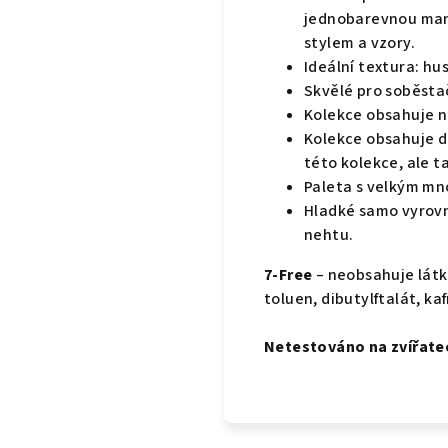
jednobarevnou mani
stylem a vzory.
Ideální textura: hus
Skvělé pro soběsta
Kolekce obsahuje ne
Kolekce obsahuje do
této kolekce, ale t
Paleta s velkým mno
Hladké samo vyrovn
nehtu.
7-Free
– neobsahuje látk
toluen, dibutylftalát, kaf
Netestováno na zvířate