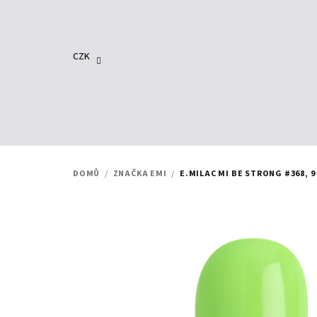
Přejít
na
obsah
CZK
DOMŮ
/
ZNAČKA EMI
/
E.MILAC MI BE STRONG #368, 9