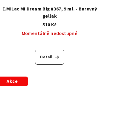
E.MiLac MI Dream Big #367, 9 ml. - Barevný
gellak
510 Kč
Momentálně nedostupné
Detail
Akce