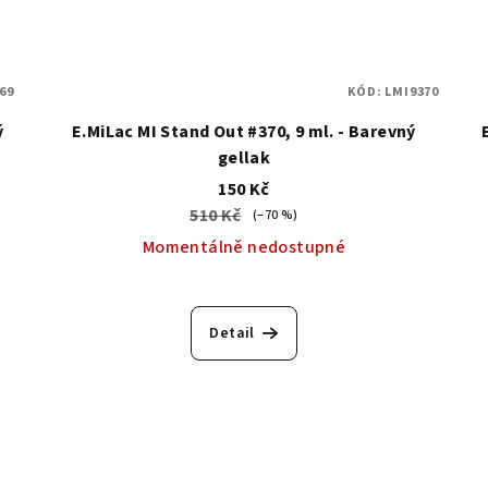
69
KÓD:
LMI9370
ý
E.MiLac MI Stand Out #370, 9 ml. - Barevný
gellak
150 Kč
510 Kč
(–70 %)
Momentálně nedostupné
Detail