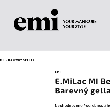
 ML. - BAREVNÝ GELLAK
EMI
E.MiLac MI Be
Barevný gell
Průměrné
Neohodnoceno
Podrobnosti h