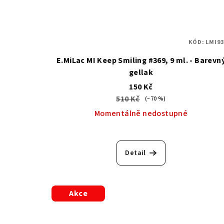
KÓD:
LMI93
E.MiLac MI Keep Smiling #369, 9 ml. - Barevn
gellak
150 Kč
510 Kč
(–70 %)
Momentálně nedostupné
Detail
Akce