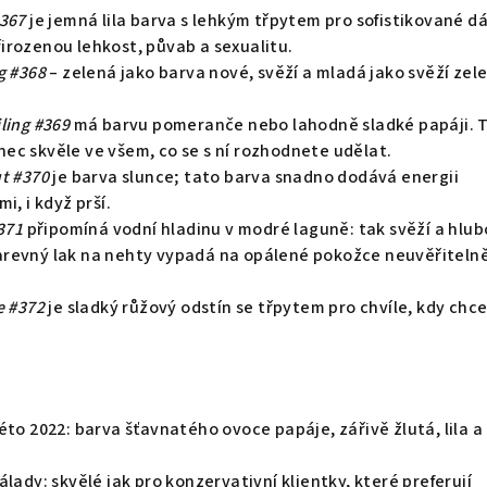
#367
je jemná lila barva s lehkým třpytem pro sofistikované d
irozenou lehkost, půvab a sexualitu.
g #368
– zelená jako barva nové, svěží a mladá jako svěží zel
ling #369
má barvu pomeranče nebo lahodně sladké papáji. 
ec skvěle ve všem, co se s ní rozhodnete udělat.
t #370
je barva slunce; tato barva snadno dodává energii
i, i když prší.
371
připomíná vodní hladinu v modré laguně: tak svěží a hlub
revný lak na nehty vypadá na opálené pokožce neuvěřiteln
e #372
je sladký růžový odstín se třpytem pro chvíle, kdy chc
éto 2022: barva šťavnatého ovoce papáje, zářivě žlutá, lila a
álady: skvělé jak pro konzervativní klientky, které preferují