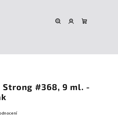
Hledat
Přihlášení
Nákupní
košík
 Strong #368, 9 ml. -
ak
odnocení