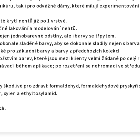
kúru, tak i pro odvážné dámy, které milují experimentování
té krytí nehtů již po 1 vrstvě.
čné lakování a modelování nehtů.
jen jednobarevné odstíny, ale i barvy se třpytem.
konale sladěné barvy, aby se dokonale sladily nejen s barva
aké pro základní barvy a barvy z předchozích kolekcí.
žstvím barev, které jsou mezi klienty velmi žádané po celý r
ávací během aplikace; po rozetření se nehromadí ve střed
y škodlivé pro zdraví: formaldehyd, formaldehydové pryskyři
r, xylen a ethyltosylamid.
ch
.