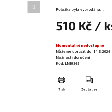
hodnocení
produktu
Položka byla vyprodána…
je
0,0
510 Kč
/ k
z
5
hvězdiček.
Měrná
cena:
Momentálně nedostupné
Můžeme doručit do:
14.8.2026
Možnosti doručení
Kód:
LMI9368
Tisk
Zeptat se