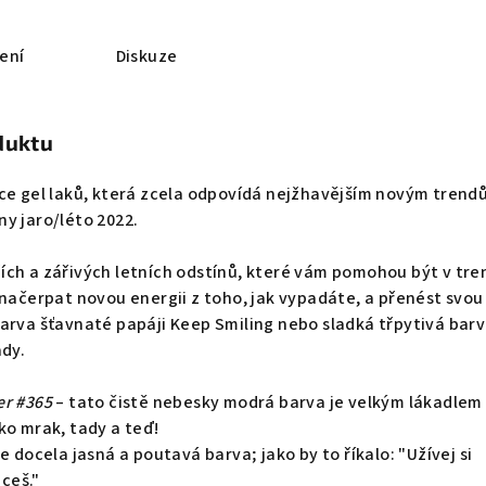
ení
Diskuze
duktu
kce gel laků, která zcela odpovídá nejžhavějším novým tren
y jaro/léto 2022.
ích a zářivých letních odstínů, které vám pomohou být v tre
 načerpat novou energii z toho, jak vypadáte, a přenést svou
arva šťavnaté papáji Keep Smiling nebo sladká třpytivá bar
ady.
er #365
– tato čistě nebesky modrá barva je velkým lákadlem
ko mrak, tady a teď!
e docela jasná a poutavá barva; jako by to říkalo: "Užívej si
hceš."