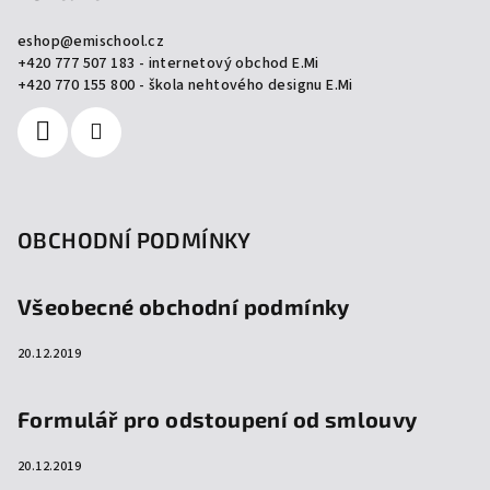
a
eshop
@
emischool.cz
t
+420 777 507 183 - internetový obchod E.Mi
í
+420 770 155 800 - škola nehtového designu E.Mi
OBCHODNÍ PODMÍNKY
Všeobecné obchodní podmínky
20.12.2019
Formulář pro odstoupení od smlouvy
20.12.2019