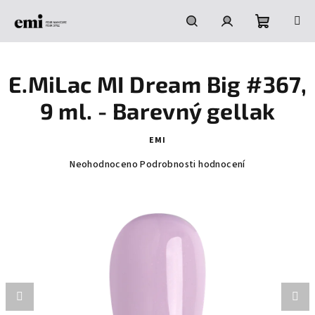
Přejít
na
obsah
Nákupní
Hledat
Přihlášení
E.MiLac MI Dream Big #367,
košík
9 ml. - Barevný gellak
EMI
Průměrné
Neohodnoceno
Podrobnosti hodnocení
hodnocení
produktu
je
0,0
z
5
hvězdiček.