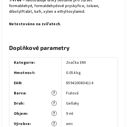
7-Free
– neobsahuje látky škodlivé pro zdraví:
formaldehyd, formaldehydové pryskyřice, toluen,
dibutylftalát, kafr, xylen a ethyltosylamid.
Netestováno na zvířatech
.
Doplňkové parametry
Kategorie
:
Značka EMI
Hmotnost
:
0.054 kg
EAN
:
8594200804114
?
Barva
:
Fialová
?
Druh
:
Gellaky
?
Objem
:
9 ml
?
Výrobce
:
emi