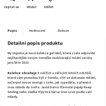
Zeptat se
Hlídat
Sdílet
Popis
Hodnocení
Diskuze
Detailní popis produktu
My Impulse je nová kolekce gel laků, která zcela odpovídá
nejžhavějším novým trendům nadcházející módní sezóny
jaro/léto 2022.
Kolekce obsahuje
8 svěžích a zářivých letních odstínů,
které vám pomohou být v trendu, cítit se dokonale módní,
načerpat novou energii z toho, jak vypadáte, a přenést
svou náladu do světa. Jasná barva šťavnaté papáji Keep
Smiling nebo sladká třpytivá barva Give Love podle vaší
nálady.