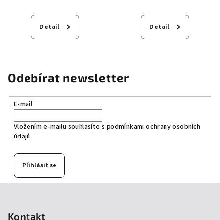
Detail
Detail
Odebírat newsletter
E-mail
Vložením e-mailu souhlasíte s
podmínkami ochrany osobních
údajů
Přihlásit se
Z
á
p
Kontakt