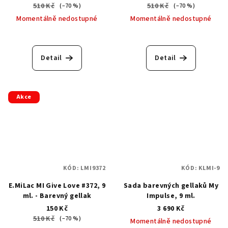
510 Kč
510 Kč
(–70 %)
(–70 %)
Momentálně nedostupné
Momentálně nedostupné
Detail
Detail
Akce
KÓD:
LMI9372
KÓD:
KLMI-9
E.MiLac MI Give Love #372, 9
Sada barevných gellaků My
ml. - Barevný gellak
Impulse, 9 ml.
150 Kč
3 690 Kč
510 Kč
(–70 %)
Momentálně nedostupné