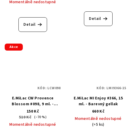
Momentálně nedostupné
Detail
Detail
Akce
KÓD:
LCW098
KÓD:
LMI9366-15
E.MiLac CW Provence
E.MiLac MI Enjoy #366, 15
Blossom #098, 9 ml. -
ml. - Barevný gellak
Barevný gellak
150 Kč
660 Kč
510 Kč
(–70 %)
Momentálně nedostupné
Momentálně nedostupné
(>5 ks)