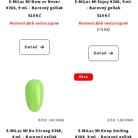
E.MiLac MI Now or Never
E.MiLac MI Enjoy #366, 9 ml.
#365, 9 ml. - Barevný gellak
- Barevný gellak
510 Kč
510 Kč
Momentálně nedostupné
Momentálně nedostupné
(>5 ks)
Detail
Detail
Akce
KÓD:
LMI9368
KÓD:
LMI9369
E.MiLac MI Be Strong #368,
E.MiLac MI Keep Smiling
9 ml. - Barevný gellak
#369, 9 ml. - Barevný gellak