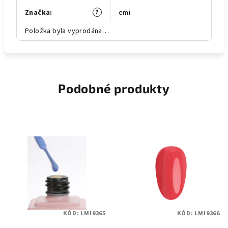
?
Značka
:
emi
Položka byla vyprodána…
Podobné produkty
KÓD:
LMI9365
KÓD:
LMI9366