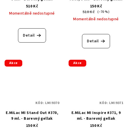
510 Kč
150 Kč
510 Kč
(–70 %)
Momentálně nedostupné
Momentálně nedostupné
Detail
Detail
Akce
Akce
KÓD:
LMI9370
KÓD:
LMI9371
E.MiLac MI Stand Out #370,
E.MiLac MI Inspire #371, 9
9 ml. - Barevný gellak
ml. - Barevný gellak
150 Kč
150 Kč