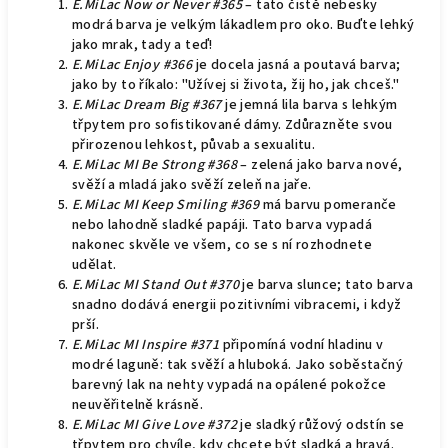
E.MiLac Now or Never #365
– tato čistě nebesky
modrá barva je velkým lákadlem pro oko. Buďte lehký
jako mrak, tady a teď!
E.MiLac Enjoy #366
je docela jasná a poutavá barva;
jako by to říkalo: "Užívej si života, žij ho, jak chceš."
E.MiLac Dream Big #367
je jemná lila barva s lehkým
třpytem pro sofistikované dámy. Zdůrazněte svou
přirozenou lehkost, půvab a sexualitu.
E.MiLac MI Be Strong #368
– zelená jako barva nové,
svěží a mladá jako svěží zeleň na jaře.
E.MiLac MI Keep Smiling #369
má barvu pomeranče
nebo lahodně sladké papáji. Tato barva vypadá
nakonec skvěle ve všem, co se s ní rozhodnete
udělat.
E.MiLac MI Stand Out #370
je barva slunce; tato barva
snadno dodává energii pozitivními vibracemi, i když
prší.
E.MiLac MI Inspire #371
připomíná vodní hladinu v
modré laguně: tak svěží a hluboká. Jako soběstačný
barevný lak na nehty vypadá na opálené pokožce
neuvěřitelně krásně.
E.MiLac MI Give Love #372
je sladký růžový odstín se
třpytem pro chvíle, kdy chcete být sladká a hravá.