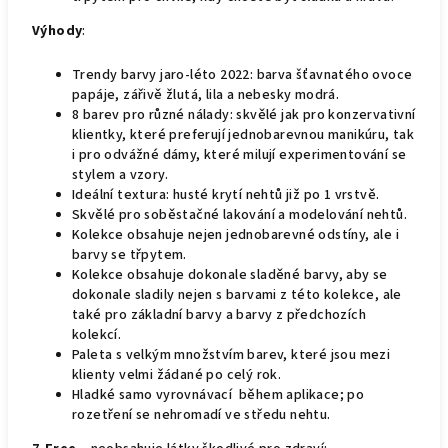
Výhody
:
Trendy barvy jaro-léto 2022: barva šťavnatého ovoce
papáje, zářivě žlutá, lila a nebesky modrá.
8 barev pro různé nálady: skvělé jak pro konzervativní
klientky, které preferují jednobarevnou manikúru, tak
i pro odvážné dámy, které milují experimentování se
stylem a vzory.
Ideální textura: husté krytí nehtů již po 1 vrstvě.
Skvělé pro soběstačné lakování a modelování nehtů.
Kolekce obsahuje nejen jednobarevné odstíny, ale i
barvy se třpytem.
Kolekce obsahuje dokonale sladěné barvy, aby se
dokonale sladily nejen s barvami z této kolekce, ale
také pro základní barvy a barvy z předchozích
kolekcí.
Paleta s velkým množstvím barev, které jsou mezi
klienty velmi žádané po celý rok.
Hladké samo vyrovnávací během aplikace; po
rozetření se nehromadí ve středu nehtu.