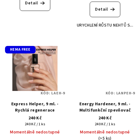
produktu
Detail
je
Detail
5,0
z
URYCHLENÍ RŮSTU NEHTŮ S...
5
hvězdiček.
HEMA FREE
KÓD:
LAEH-9
KÓD:
LANPEH-9
Express Helper, 9 ml. -
Energy Hardener, 9 ml. -
Rychlá regenerace
Multifunkční zpevňovač
240 Kč
240 Kč
Měrná
Měrná
240 Kč / 1 ks
240 Kč / 1 ks
cena:
cena:
Momentálně nedostupné
Momentálně nedostupné
(>5 ks)