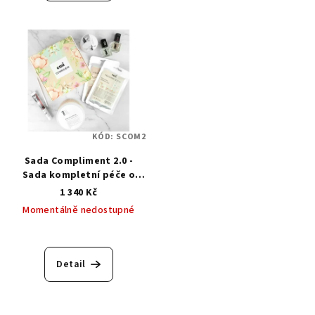
KÓD:
SCOM2
Sada Compliment 2.0 -
Sada kompletní péče o
ruce a nohy
1 340 Kč
Momentálně nedostupné
Detail