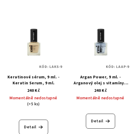
KÓD:
LAKS-9
KÓD:
LAAP-9
Keratinové sérum, 9 ml. -
Argan Power, 9 ml. -
Keratin Serum, 9 ml.
Arganový olej s vitamíny 9
ml
240 Kč
240 Kč
Momentálně nedostupné
Momentálně nedostupné
(>5 ks)
Detail
Detail