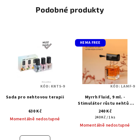
Podobné produkty
HEMA FREE
KÓD:
KNTS-9
KÓD:
LAMF-9
Sada pro nehtovou terapii
Myrrh Fluid, 9 ml. -
Stimulátor růstu nehtů s
extraktem z pryskyřice
630 Kč
240 Kč
myrhy
Měrná
240 Kč / 1 ks
Momentálně nedostupné
cena:
Momentálně nedostupné
Průměrné
hodnocení