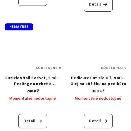
je
Detail
5,0
z
5
hvězdiček.
HEMA FREE
KÓD:
LACNS-9
KÓD:
LAPCO-9
Cuticle&Nail Sorbet, 9 ml. -
Pedicure Cuticle Oil, 9 ml. -
Peeling na nehet a
Olej na kůžičku na pedikúru
nehtovou kůžičku
240 Kč
300 Kč
Momentálně nedostupné
Momentálně nedostupné
Detail
Detail