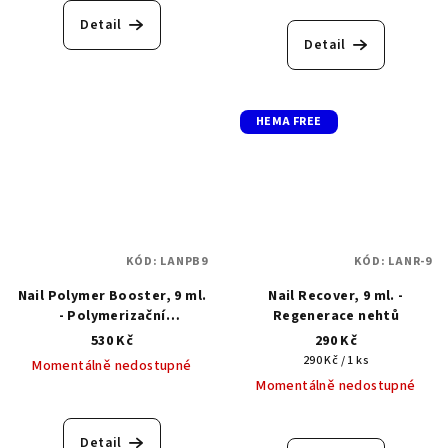
produktu
Detail
je
Detail
5,0
z
5
hvězdiček.
HEMA FREE
KÓD:
LANPB9
KÓD:
LANR-9
Nail Polymer Booster, 9 ml.
Nail Recover, 9 ml. -
- Polymerizační
Regenerace nehtů
regenerační báze pro
530 Kč
290 Kč
rekonstrukci přírodního
Měrná
290 Kč / 1 ks
Momentálně nedostupné
nehtu
cena:
Momentálně nedostupné
Průměrné
hodnocení
produktu
Detail