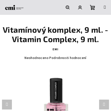
Přejít
na
obsah
Nákupní
Hledat
Přihlášení
Vitamínový komplex, 9 ml. -
košík
Vitamin Complex, 9 ml.
EMI
Průměrné
Neohodnoceno
Podrobnosti hodnocení
hodnocení
produktu
je
0,0
z
5
hvězdiček.