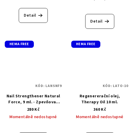
Detail
Detail
HEMA FREE
HEMA FREE
KÓD:
LANSNF9
KÓD:
LATO-10
Nail Strengthener Natural
Regenererační olej,
Force, 9 ml. - Zpevňovač
Therapy Oil 10 ml.
přírodního původu
280 Kč
360 Kč
Momentálně nedostupné
Momentálně nedostupné