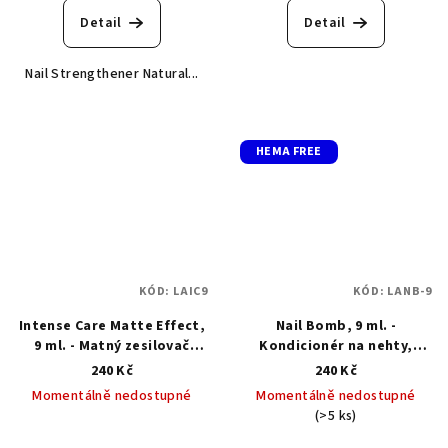
Detail
Detail
Nail Strengthener Natural...
HEMA FREE
KÓD:
LAIC9
KÓD:
LANB-9
Intense Care Matte Effect,
Nail Bomb, 9 ml. -
9 ml. - Matný zesilovač
Kondicionér na nehty,
nehtů 9 ml
výživa na nehty
240 Kč
240 Kč
Momentálně nedostupné
Momentálně nedostupné
(>5 ks)
Průměrné
hodnocení