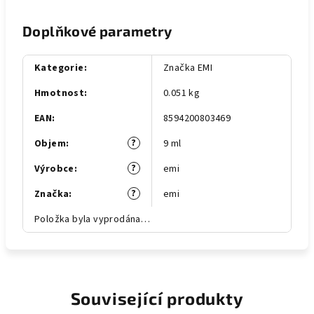
Doplňkové parametry
Kategorie
:
Značka EMI
Hmotnost
:
0.051 kg
EAN
:
8594200803469
?
Objem
:
9 ml
?
Výrobce
:
emi
?
Značka
:
emi
Položka byla vyprodána…
Související produkty