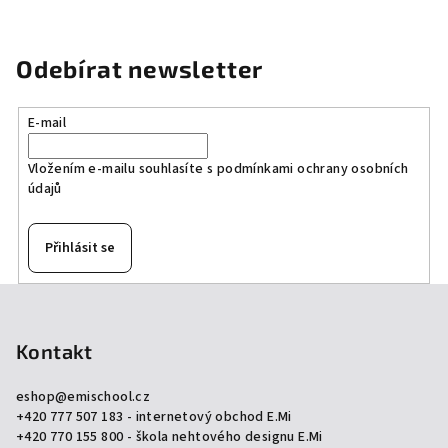
Odebírat newsletter
E-mail
Vložením e-mailu souhlasíte s
podmínkami ochrany osobních
údajů
Přihlásit se
Z
á
p
Kontakt
a
eshop
@
emischool.cz
t
+420 777 507 183 - internetový obchod E.Mi
í
+420 770 155 800 - škola nehtového designu E.Mi