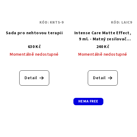
KÓD:
KNTS-9
KÓD:
LAIC9
Sada pro nehtovou terapii
Intense Care Matte Effect,
9 ml. - Matný zesilovač
nehtů 9 ml
630 Kč
240 Kč
Momentálně nedostupné
Momentálně nedostupné
Průměrné
Průměrné
hodnocení
hodnocení
produktu
produktu
Detail
Detail
je
je
5,0
5,0
z
z
5
5
HEMA FREE
hvězdiček.
hvězdiček.