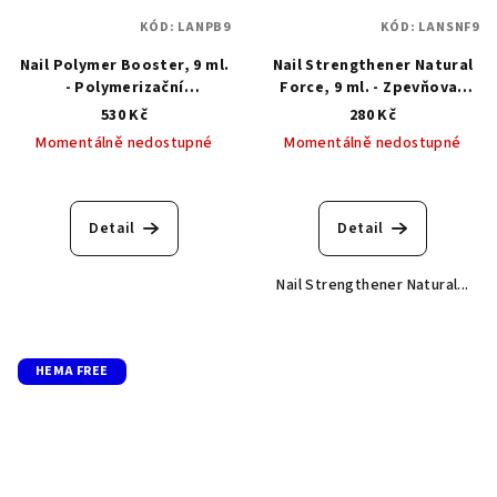
KÓD:
LANPB9
KÓD:
LANSNF9
Nail Polymer Booster, 9 ml.
Nail Strengthener Natural
- Polymerizační
Force, 9 ml. - Zpevňovač
regenerační báze pro
přírodního původu
530 Kč
280 Kč
rekonstrukci přírodního
Momentálně nedostupné
Momentálně nedostupné
nehtu
Průměrné
hodnocení
produktu
Detail
Detail
je
5,0
Nail Strengthener Natural...
z
5
hvězdiček.
HEMA FREE