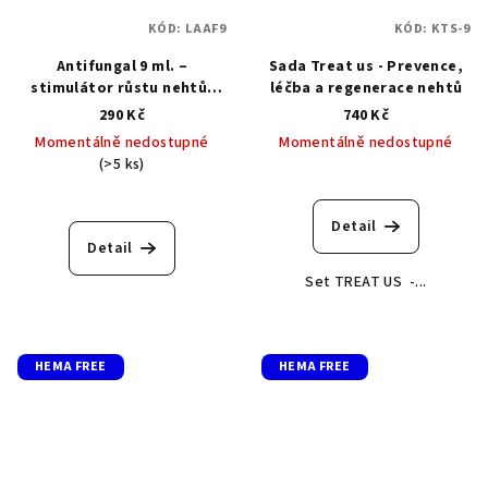
KÓD:
LAAF9
KÓD:
KTS-9
Antifungal 9 ml. –
Sada Treat us - Prevence,
stimulátor růstu nehtů,
léčba a regenerace nehtů
léčba a prevence
290 Kč
740 Kč
plísňových onemocnění 9
Momentálně nedostupné
Momentálně nedostupné
ml.
(>5 ks)
Průměrné
hodnocení
Detail
produktu
Detail
je
Set TREAT US -...
5,0
z
5
hvězdiček.
HEMA FREE
HEMA FREE