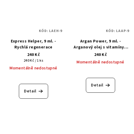
KÓD:
LAEH-9
KÓD:
LAAP-9
Express Helper, 9 ml. -
Argan Power, 9 ml. -
Rychlá regenerace
Arganový olej s vitamíny 9
ml
240 Kč
240 Kč
Měrná
240 Kč / 1 ks
Momentálně nedostupné
cena:
Momentálně nedostupné
Detail
Detail