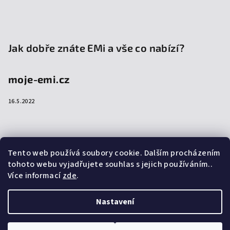
Jak dobře znáte EMi a vše co nabízí?
moje-emi.cz
16.5.2022
Přijímáme online platby
Tento web používá soubory cookie. Dalším procházením
tohoto webu vyjadřujete souhlas s jejich používáním..
Více informací
zde
.
Nastavení
Copyright 2026
emi-shop.cz
. Všechna práva vyhrazena.
Upravit nastavení cookies