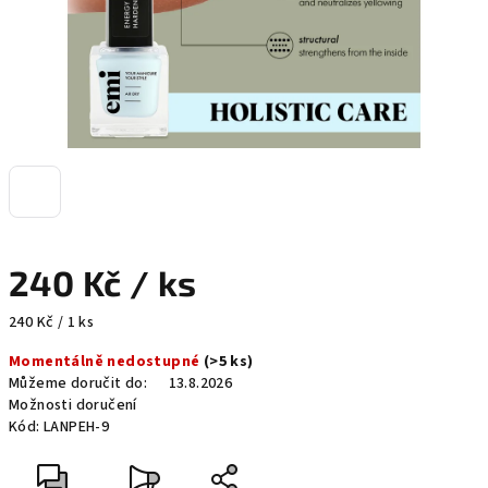
240 Kč
/ ks
Měrná
240 Kč / 1 ks
cena:
Momentálně nedostupné
(>5 ks)
Můžeme doručit do:
13.8.2026
Možnosti doručení
Kód:
LANPEH-9