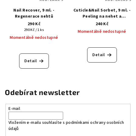
Nail Recover, 9 ml. -
Cuticle&Nail Sorbet, 9 ml. -
Regenerace nehtů
Peeling na nehet a
nehtovou kůžičku
290 Kč
240 Kč
Měrná
290 Kč / 1 ks
Momentálně nedostupné
cena:
Momentálně nedostupné
Detail
Detail
Odebírat newsletter
E-mail
Vložením e-mailu souhlasíte s
podmínkami ochrany osobních
údajů