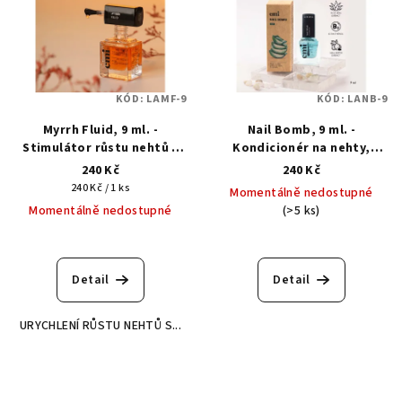
KÓD:
LAMF-9
KÓD:
LANB-9
Myrrh Fluid, 9 ml. -
Nail Bomb, 9 ml. -
Stimulátor růstu nehtů s
Kondicionér na nehty,
extraktem z pryskyřice
výživa na nehty
240 Kč
240 Kč
myrhy
Měrná
240 Kč / 1 ks
Momentálně nedostupné
cena:
Momentálně nedostupné
(>5 ks)
Detail
Detail
URYCHLENÍ RŮSTU NEHTŮ S...