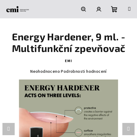
Přejít
na
obsah
Nákupní
Hledat
Přihlášení
Energy Hardener, 9 ml. -
košík
Multifunkční zpevňovač
EMI
Průměrné
Neohodnoceno
Podrobnosti hodnocení
hodnocení
produktu
je
0,0
z
5
hvězdiček.