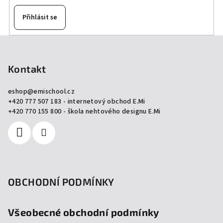
Přihlásit se
Z
á
p
Kontakt
a
eshop
@
emischool.cz
t
+420 777 507 183 - internetový obchod E.Mi
í
+420 770 155 800 - škola nehtového designu E.Mi
OBCHODNÍ PODMÍNKY
Všeobecné obchodní podmínky