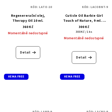
KÓD:
LATO-10
KÓD:
LACOBNT-9
Regenererační olej,
Cuticle Oil Barbie Girl
Therapy Oil 10 ml.
Touch of Nature, 9 ml. –
olej na kůžičku
360 Kč
300 Kč
Měrná
300 Kč / 1 ks
Momentálně nedostupné
cena:
Momentálně nedostupné
Detail
Detail
HEMA FREE
HEMA FREE
KÓD:
LANR-9
KÓD:
LACNS-9