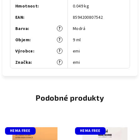
Hmotnost
:
0.049 kg
EAN
:
8594200807542
?
Barva
:
Modrá
?
Objem
:
9 ml
?
Výrobce
:
emi
?
Značka
:
emi
Podobné produkty
HEMA FREE
HEMA FREE