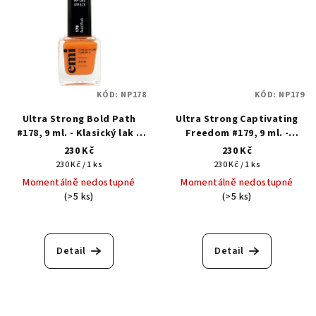
KÓD:
NP178
KÓD:
NP179
Ultra Strong Bold Path
Ultra Strong Captivating
#178, 9 ml. - Klasický lak s
Freedom #179, 9 ml. -
gelovým efektem
Klasický lak s gelovým
230 Kč
230 Kč
efektem
Měrná
Měrná
230 Kč / 1 ks
230 Kč / 1 ks
cena:
cena:
Momentálně nedostupné
Momentálně nedostupné
(>5 ks)
(>5 ks)
Detail
Detail