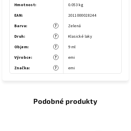
Hmotnost
:
0.053 kg
EAN
:
2011000028244
?
Barva
:
Zelená
?
Druh
:
Klasické laky
?
Objem
:
9 ml
?
Výrobce
:
emi
?
Značka
:
emi
Podobné produkty