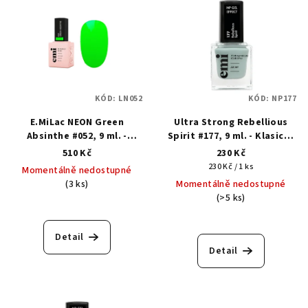
KÓD:
LN052
KÓD:
NP177
E.MiLac NEON Green
Ultra Strong Rebellious
Absinthe #052, 9 ml. -
Spirit #177, 9 ml. - Klasický
Barevný gellak
lak s gelovým efektem
510 Kč
230 Kč
Měrná
230 Kč / 1 ks
Momentálně nedostupné
cena:
(3 ks)
Momentálně nedostupné
(>5 ks)
Detail
Detail