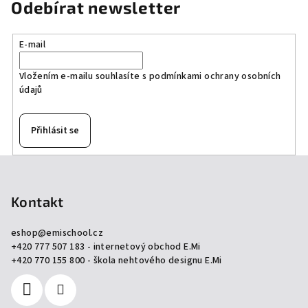
Odebírat newsletter
E-mail
Vložením e-mailu souhlasíte s
podmínkami ochrany osobních
údajů
Přihlásit se
Z
á
p
Kontakt
a
eshop
@
emischool.cz
t
+420 777 507 183 - internetový obchod E.Mi
í
+420 770 155 800 - škola nehtového designu E.Mi