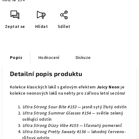
Kód:
NP154
Zeptat se
Hlídat
Sdílet
Popis
Hodnocení
Diskuze
Detailní popis produktu
Kolekce klasických laků s gelovým efektem
Juicy Neon
je
kolekce neonových laků na nehty pro zářivou letní sezónu!
Ultra Strong Sour Bite #153
— jasně sytý žlutý odstín
Ultra Strong Summer Glasses #154
— světle zelený
oslňující odstín
Ultra Strong Dizzy Vibe #155
— šťavnatý pomeranč
Ultra Strong Pretty Sweaty #156
— lahodný červeno-
růžový odstín