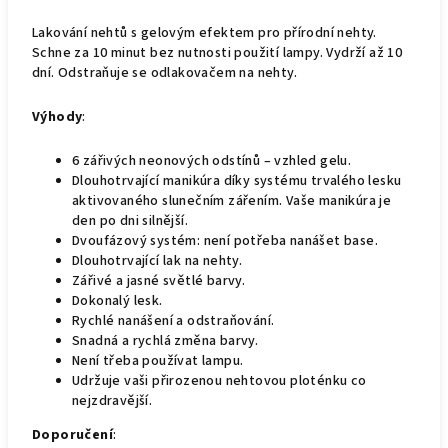
Lakování nehtů s gelovým efektem pro přírodní nehty.
Schne za 10 minut bez nutnosti použití lampy. Vydrží až 10
dní. Odstraňuje se odlakovačem na nehty.
Výhody
:
6 zářivých neonových odstínů – vzhled gelu.
Dlouhotrvající manikúra díky systému trvalého lesku
aktivovaného slunečním zářením. Vaše manikúra je
den po dni silnější.
Dvoufázový systém: není potřeba nanášet base.
Dlouhotrvající lak na nehty.
Zářivé a jasné světlé barvy.
Dokonalý lesk.
Rychlé nanášení a odstraňování.
Snadná a rychlá změna barvy.
Není třeba používat lampu.
Udržuje vaši přirozenou nehtovou ploténku co
nejzdravější.
Doporučení
: