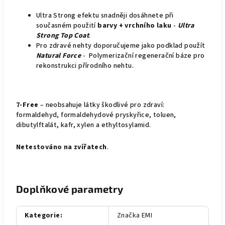
Ultra Strong efektu snadněji dosáhnete při
současném použití
barvy + vrchního laku
-
Ultra
Strong Top Coat
.
Pro zdravé nehty doporučujeme jako podklad použít
Natural Force
- Polymerizační regenerační báze pro
rekonstrukci přírodního nehtu.
7-Free
– neobsahuje látky škodlivé pro zdraví:
formaldehyd, formaldehydové pryskyřice, toluen,
dibutylftalát, kafr, xylen a ethyltosylamid.
Netestováno na zvířatech
.
Doplňkové parametry
Kategorie
:
Značka EMI