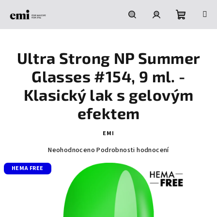
Přejít
na
obsah
Nákupní
Hledat
Přihlášení
Ultra Strong NP Summer
košík
Glasses #154, 9 ml. -
Klasický lak s gelovým
efektem
EMI
Průměrné
Neohodnoceno
Podrobnosti hodnocení
hodnocení
HEMA FREE
produktu
je
0,0
z
5