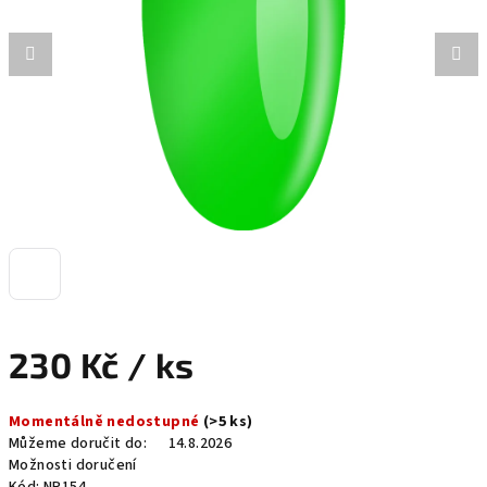
hvězdiček.
230 Kč
/ ks
Měrná
Momentálně nedostupné
(>5 ks)
cena:
Můžeme doručit do:
14.8.2026
Možnosti doručení