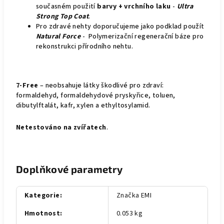
současném použití
barvy + vrchního laku
-
Ultra
Strong Top Coat
.
Pro zdravé nehty doporučujeme jako podklad použít
Natural Force
- Polymerizační regenerační báze pro
rekonstrukci přírodního nehtu.
7-Free
– neobsahuje látky škodlivé pro zdraví:
formaldehyd, formaldehydové pryskyřice, toluen,
dibutylftalát, kafr, xylen a ethyltosylamid.
Netestováno na zvířatech
.
Doplňkové parametry
Kategorie
:
Značka EMI
Hmotnost
:
0.053 kg