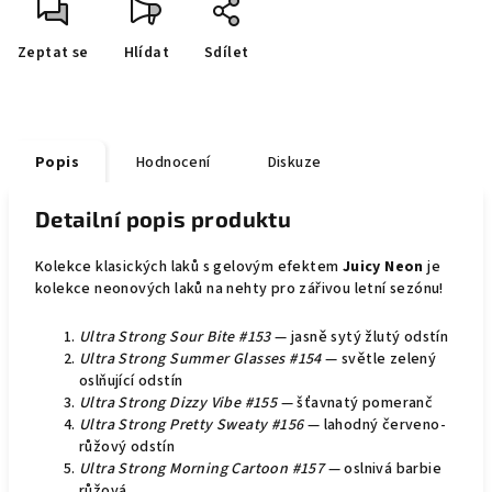
Zeptat se
Hlídat
Sdílet
Popis
Hodnocení
Diskuze
Detailní popis produktu
Kolekce klasických laků s gelovým efektem
Juicy Neon
je
kolekce neonových laků na nehty pro zářivou letní sezónu!
Ultra Strong Sour Bite #153
— jasně sytý žlutý odstín
Ultra Strong Summer Glasses #154
— světle zelený
oslňující odstín
Ultra Strong Dizzy Vibe #155
— šťavnatý pomeranč
Ultra Strong Pretty Sweaty #156
— lahodný červeno-
růžový odstín
Ultra Strong Morning Cartoon #157
— oslnivá barbie
růžová