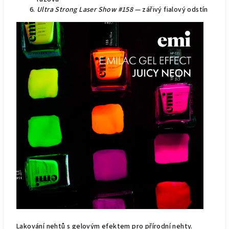
Ultra Strong Laser Show #158
— zářivý fialový odstín
Lakování nehtů s gelovým efektem pro přírodní nehty.