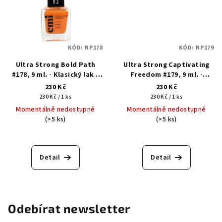
KÓD:
NP178
KÓD:
NP179
Ultra Strong Bold Path
Ultra Strong Captivating
#178, 9 ml. - Klasický lak s
Freedom #179, 9 ml. -
gelovým efektem
Klasický lak s gelovým
230 Kč
230 Kč
efektem
Měrná
Měrná
230 Kč / 1 ks
230 Kč / 1 ks
cena:
cena:
Momentálně nedostupné
Momentálně nedostupné
(>5 ks)
(>5 ks)
Detail
Detail
Odebírat newsletter