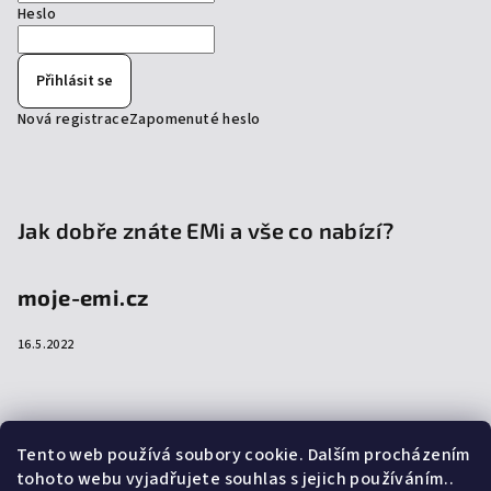
Heslo
Přihlásit se
Nová registrace
Zapomenuté heslo
Jak dobře znáte EMi a vše co nabízí?
moje-emi.cz
16.5.2022
Přijímáme online platby
Tento web používá soubory cookie. Dalším procházením
tohoto webu vyjadřujete souhlas s jejich používáním..