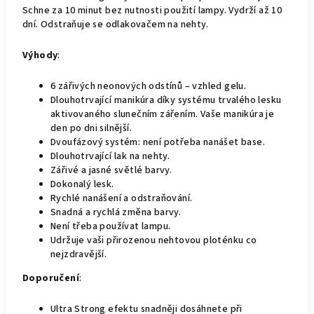
Schne za 10 minut bez nutnosti použití lampy. Vydrží až 10
dní. Odstraňuje se odlakovačem na nehty.
Výhody
:
6 zářivých neonových odstínů – vzhled gelu.
Dlouhotrvající manikúra díky systému trvalého lesku
aktivovaného slunečním zářením. Vaše manikúra je
den po dni silnější.
Dvoufázový systém: není potřeba nanášet base.
Dlouhotrvající lak na nehty.
Zářivé a jasné světlé barvy.
Dokonalý lesk.
Rychlé nanášení a odstraňování.
Snadná a rychlá změna barvy.
Není třeba používat lampu.
Udržuje vaši přirozenou nehtovou ploténku co
nejzdravější.
Doporučení
:
Ultra Strong efektu snadněji dosáhnete při