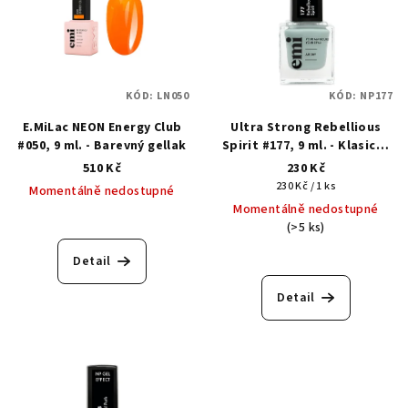
KÓD:
LN050
KÓD:
NP177
E.MiLac NEON Energy Club
Ultra Strong Rebellious
#050, 9 ml. - Barevný gellak
Spirit #177, 9 ml. - Klasický
lak s gelovým efektem
510 Kč
230 Kč
Měrná
230 Kč / 1 ks
Momentálně nedostupné
cena:
Momentálně nedostupné
(>5 ks)
Detail
Detail