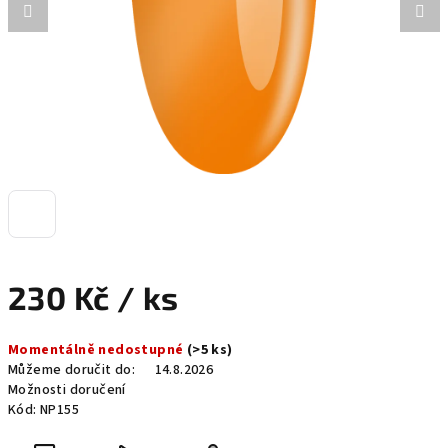
230 Kč
/ ks
Měrná
Momentálně nedostupné
(>5 ks)
cena:
Můžeme doručit do:
14.8.2026
Možnosti doručení
Kód:
NP155