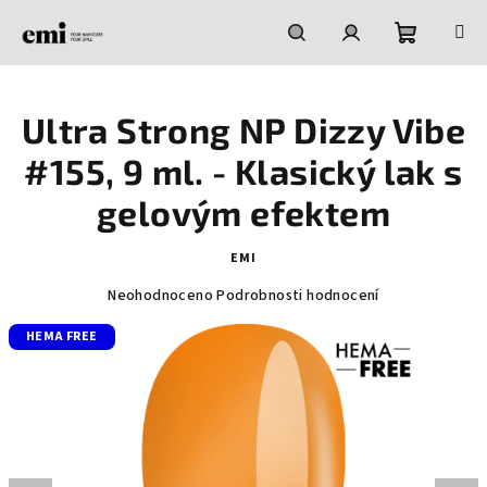
Přejít
na
obsah
Nákupní
Hledat
Přihlášení
Ultra Strong NP Dizzy Vibe
košík
#155, 9 ml. - Klasický lak s
gelovým efektem
EMI
Průměrné
Neohodnoceno
Podrobnosti hodnocení
hodnocení
HEMA FREE
produktu
je
0,0
z
5
hvězdiček.