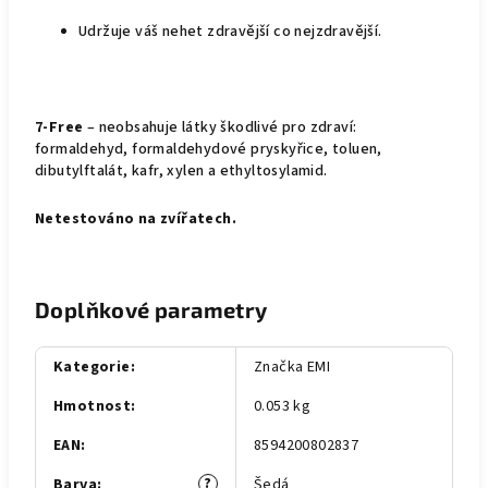
Udržuje váš nehet zdravější co nejzdravější.
7-Free
– neobsahuje látky škodlivé pro zdraví:
formaldehyd, formaldehydové pryskyřice, toluen,
dibutylftalát, kafr, xylen a ethyltosylamid.
Netestováno na zvířatech.
Doplňkové parametry
Kategorie
:
Značka EMI
Hmotnost
:
0.053 kg
EAN
:
8594200802837
?
Barva
:
Šedá