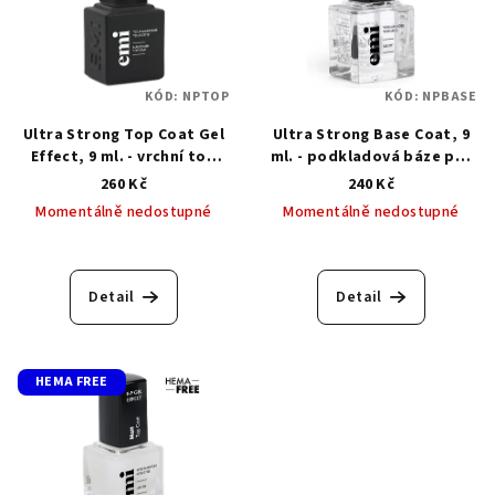
KÓD:
NPTOP
KÓD:
NPBASE
Ultra Strong Top Coat Gel
Ultra Strong Base Coat, 9
Effect, 9 ml. - vrchní top
ml. - podkladová báze pro
pro klasický lak
klasický lak
260 Kč
240 Kč
Momentálně nedostupné
Momentálně nedostupné
Detail
Detail
HEMA FREE