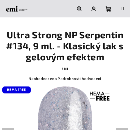
Přejít
na
obsah
Nákupní
Hledat
Přihlášení
Ultra Strong NP Serpentin
košík
#134, 9 ml. - Klasický lak s
gelovým efektem
EMI
Průměrné
Neohodnoceno
Podrobnosti hodnocení
hodnocení
HEMA FREE
produktu
je
0,0
z
5
hvězdiček.