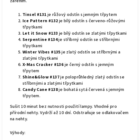
zářením.
Tinsel #131
je růžový odstín s jemným třpytem
Ice Pattern #132
je bílý odstín s červeno-růžovými
třpytkami
Let it Snow #133
je bílý odstín se zlatými třpytkami
Serpentine #134
je stříbrný odstín se stříbrnými
třpytkami
Winter Vibes #135
je zlatý odstín se stříbrnými a
zlatými třpytkami
X-Mas Cracker #136
je černý odstín s jemným
třpytem
Shine&Glow #137
je poloprůhledný zlatý odstín se
stříbrnými a zlatými třpytkami
Candy Cane #138
je bohatá sytá červená s jemným
třpytem.
Sušit 10 minut bez nutnosti použití lampy. Vhodné pro
přírodní nehty. Vydrží až 10 dní. Odstraňuje se odlakovačem
na nehty.
Výhody: