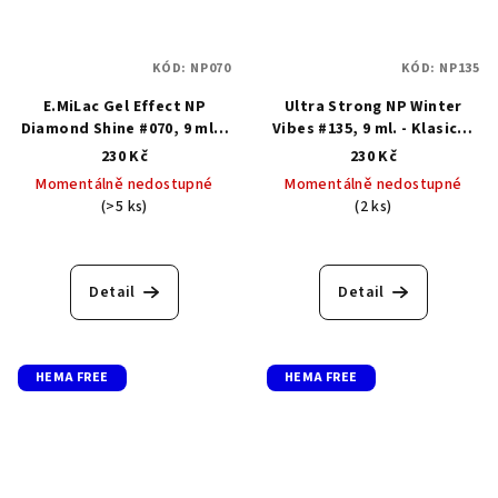
KÓD:
NP070
KÓD:
NP135
E.MiLac Gel Effect NP
Ultra Strong NP Winter
Diamond Shine #070, 9 ml. -
Vibes #135, 9 ml. - Klasický
Klasický lak s gelovým
lak s gelovým efektem
230 Kč
230 Kč
efektem
Momentálně nedostupné
Momentálně nedostupné
(>5 ks)
(2 ks)
Detail
Detail
HEMA FREE
HEMA FREE