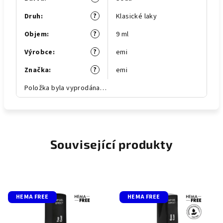
?
Druh
:
Klasické laky
?
Objem
:
9 ml
?
Výrobce
:
emi
?
Značka
:
emi
Položka byla vyprodána…
Související produkty
HEMA FREE
HEMA FREE