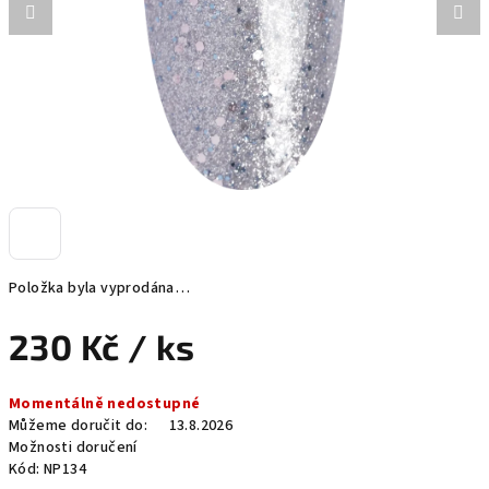
Položka byla vyprodána…
230 Kč
/ ks
Měrná
Momentálně nedostupné
cena:
Můžeme doručit do:
13.8.2026
Možnosti doručení
Kód:
NP134