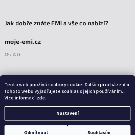
Jak dobře znáte EMi a vše co nabízí?
moje-emi.cz
16.5.2022
Přijímáme online platby
Tento web používá soubory cookie. Dalším procházením
tohoto webu vyjadřujete souhlas s jejich používáním..
Více informací
zde
.
Nastavení
Copyright 2026
emi-shop.cz
. Všechna práva vyhrazena.
Upravit nastavení cookies
Odmítnout
Souhlasím