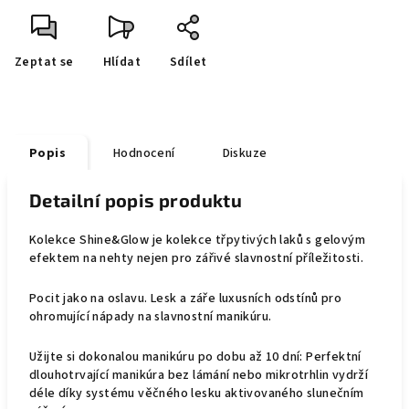
Zeptat se
Hlídat
Sdílet
Popis
Hodnocení
Diskuze
Detailní popis produktu
Kolekce Shine&Glow je kolekce třpytivých laků s gelovým
efektem na nehty nejen pro zářivé slavnostní příležitosti.
Pocit jako na oslavu. Lesk a záře luxusních odstínů pro
ohromující nápady na slavnostní manikúru.
Užijte si dokonalou manikúru po dobu až 10 dní: Perfektní
dlouhotrvající manikúra bez lámání nebo mikrotrhlin vydrží
déle díky systému věčného lesku aktivovaného slunečním