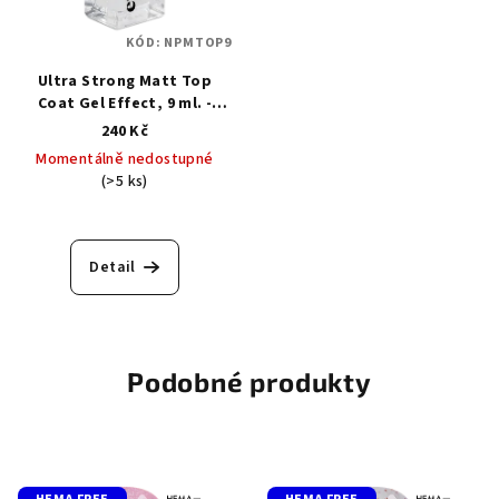
KÓD:
NPMTOP9
Ultra Strong Matt Top
Coat Gel Effect, 9 ml. -
vrchní matový top pro
240 Kč
klasický lak
Momentálně nedostupné
(>5 ks)
Detail
Podobné produkty