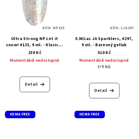
KÓD:
NP133
KÓD:
LJA297
Ultra Strong NP Let it
E.MiLac JA Sparklers, #297,
snow! #133, 9 ml. - Klasický
9 ml. - Barevný gellak
lak s gelovým efektem
230 Kč
510 Kč
Momentálně nedostupné
Momentálně nedostupné
(>5 ks)
Detail
Detail
HEMA FREE
HEMA FREE