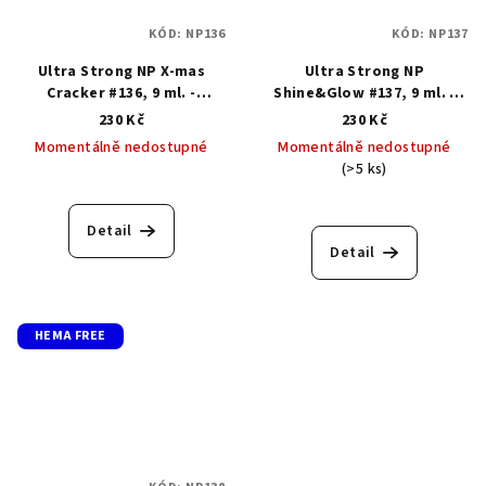
KÓD:
NP136
KÓD:
NP137
Ultra Strong NP X-mas
Ultra Strong NP
Cracker #136, 9 ml. -
Shine&Glow #137, 9 ml. -
Klasický lak s gelovým
Klasický lak s gelovým
230 Kč
230 Kč
efektem
efektem
Momentálně nedostupné
Momentálně nedostupné
(>5 ks)
Průměrné
hodnocení
produktu
Detail
je
Detail
5,0
z
5
hvězdiček.
HEMA FREE