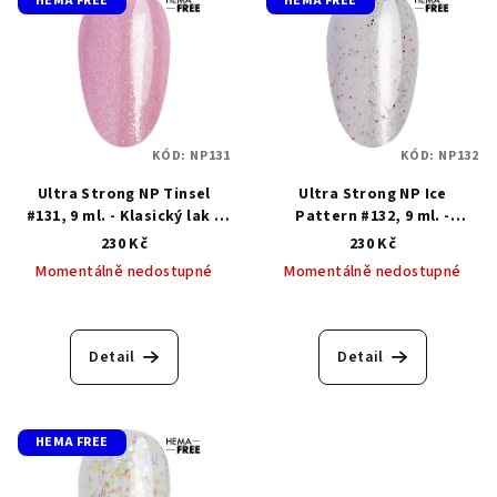
HEMA FREE
HEMA FREE
KÓD:
NP131
KÓD:
NP132
Ultra Strong NP Tinsel
Ultra Strong NP Ice
#131, 9 ml. - Klasický lak s
Pattern #132, 9 ml. -
gelovým efektem
Klasický lak s gelovým
230 Kč
230 Kč
efektem
Momentálně nedostupné
Momentálně nedostupné
Detail
Detail
HEMA FREE