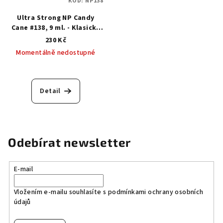
KÓD:
NP138
Ultra Strong NP Candy
Сane #138, 9 ml. - Klasický
lak s gelovým efektem
230 Kč
Momentálně nedostupné
Detail
Odebírat newsletter
E-mail
Vložením e-mailu souhlasíte s
podmínkami ochrany osobních
údajů