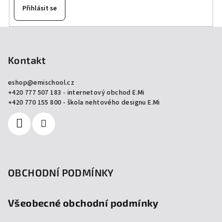
Přihlásit se
Z
á
p
Kontakt
a
eshop
@
emischool.cz
t
+420 777 507 183 - internetový obchod E.Mi
í
+420 770 155 800 - škola nehtového designu E.Mi
OBCHODNÍ PODMÍNKY
Všeobecné obchodní podmínky