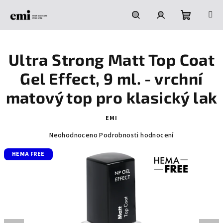
Přejít
na
obsah
Nákupní
Hledat
Přihlášení
Ultra Strong Matt Top Coat
košík
Gel Effect, 9 ml. - vrchní
matový top pro klasický lak
EMI
Průměrné
Neohodnoceno
Podrobnosti hodnocení
hodnocení
HEMA FREE
produktu
je
0,0
z
5
hvězdiček.