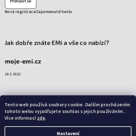
Přihlásit se
Nová registrace
Zapomenuté heslo
Jak dobře znáte EMi a vše co nabízí?
moje-emi.cz
16.5.2022
Přijímáme online platby
Tento web používá soubory cookie. Dalším procházením
tohoto webu vyjadřujete souhlas s jejich používáním..
Více informací
zde
.
Nastavení