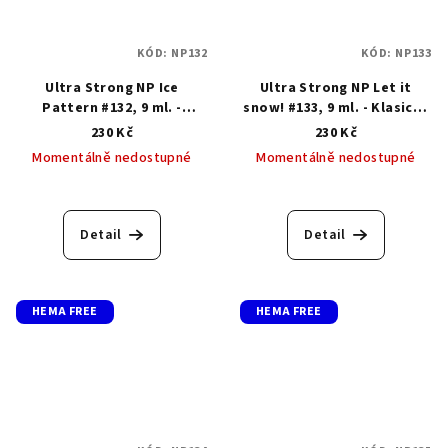
KÓD:
NP132
KÓD:
NP133
Ultra Strong NP Ice
Ultra Strong NP Let it
Pattern #132, 9 ml. -
snow! #133, 9 ml. - Klasický
Klasický lak s gelovým
lak s gelovým efektem
230 Kč
230 Kč
efektem
Momentálně nedostupné
Momentálně nedostupné
Detail
Detail
HEMA FREE
HEMA FREE