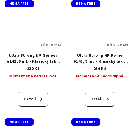
HEMA FREE
HEMA FREE
KÓD:
NP142
KÓD:
NP143
Ultra Strong NP Geneva
Ultra Strong NP Rome
#142, 9 ml. - Klasický lak s
#143, 9 ml. - Klasický lak s
gelovým efektem
gelovým efektem
230 Kč
230 Kč
Momentálně nedostupné
Momentálně nedostupné
Průměrné
hodnocení
produktu
Detail
Detail
je
5,0
z
5
HEMA FREE
HEMA FREE
hvězdiček.