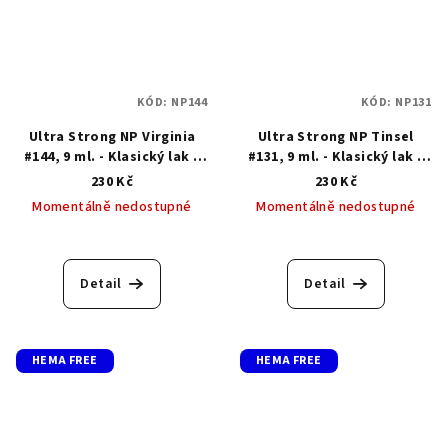
KÓD:
NP144
KÓD:
NP131
Ultra Strong NP Virginia
Ultra Strong NP Tinsel
#144, 9 ml. - Klasický lak s
#131, 9 ml. - Klasický lak s
gelovým efektem
gelovým efektem
230 Kč
230 Kč
Momentálně nedostupné
Momentálně nedostupné
Detail
Detail
HEMA FREE
HEMA FREE