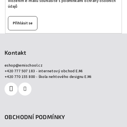
Vložením e-mailu souhlasíte s
podmínkami ochrany osobních
údajů
Přihlásit se
Z
á
p
Kontakt
a
eshop
@
emischool.cz
t
+420 777 507 183 - internetový obchod E.Mi
í
+420 770 155 800 - škola nehtového designu E.Mi
OBCHODNÍ PODMÍNKY