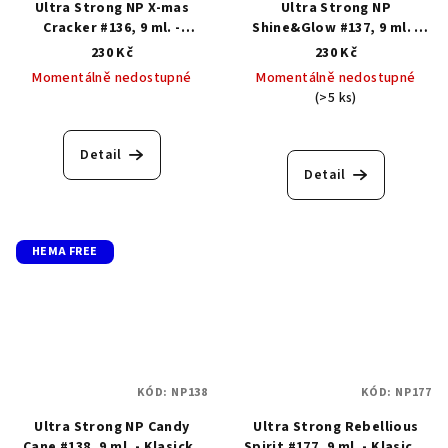
Ultra Strong NP X-mas
Ultra Strong NP
Cracker #136, 9 ml. -
Shine&Glow #137, 9 ml. -
Klasický lak s gelovým
Klasický lak s gelovým
230 Kč
230 Kč
efektem
efektem
Momentálně nedostupné
Momentálně nedostupné
(>5 ks)
Průměrné
hodnocení
produktu
Detail
je
Detail
5,0
z
5
hvězdiček.
HEMA FREE
KÓD:
NP138
KÓD:
NP177
Ultra Strong NP Candy
Ultra Strong Rebellious
Сane #138, 9 ml. - Klasický
Spirit #177, 9 ml. - Klasický