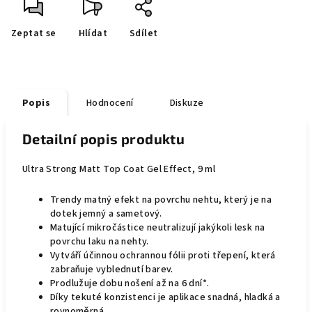
Zeptat se
Hlídat
Sdílet
Popis
Hodnocení
Diskuze
Detailní popis produktu
Ultra Strong Matt Top Coat Gel Effect, 9 ml
Trendy matný efekt na povrchu nehtu, který je na
dotek jemný a sametový.
Matující mikročástice neutralizují jakýkoli lesk na
povrchu laku na nehty.
Vytváří účinnou ochrannou fólii proti třepení, která
zabraňuje vyblednutí barev.
Prodlužuje dobu nošení až na 6 dní*.
Díky tekuté konzistenci je aplikace snadná, hladká a
rovnoměrná.