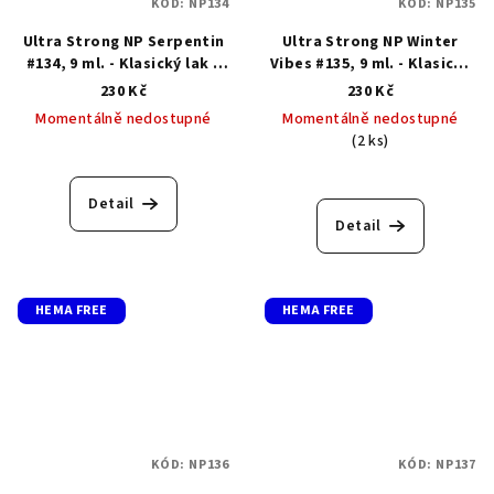
KÓD:
NP134
KÓD:
NP135
Ultra Strong NP Serpentin
Ultra Strong NP Winter
#134, 9 ml. - Klasický lak s
Vibes #135, 9 ml. - Klasický
gelovým efektem
lak s gelovým efektem
230 Kč
230 Kč
Momentálně nedostupné
Momentálně nedostupné
(2 ks)
Detail
Detail
HEMA FREE
HEMA FREE
KÓD:
NP136
KÓD:
NP137