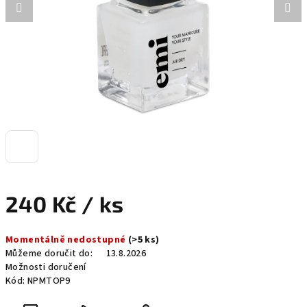
240 Kč
/ ks
Měrná
Momentálně nedostupné
(>5 ks)
cena:
Můžeme doručit do:
13.8.2026
Možnosti doručení
Kód:
NPMTOP9