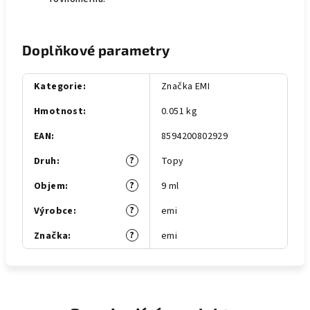
Doplňkové parametry
Kategorie
:
Značka EMI
Hmotnost
:
0.051 kg
EAN
:
8594200802929
?
Druh
:
Topy
?
Objem
:
9 ml
?
Výrobce
:
emi
?
Značka
:
emi