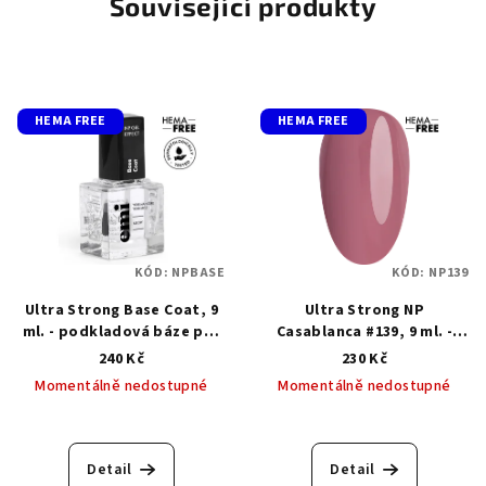
Související produkty
HEMA FREE
HEMA FREE
KÓD:
NPBASE
KÓD:
NP139
Ultra Strong Base Coat, 9
Ultra Strong NP
ml. - podkladová báze pro
Casablanca #139, 9 ml. -
klasický lak
Klasický lak s gelovým
240 Kč
230 Kč
efektem
Momentálně nedostupné
Momentálně nedostupné
Detail
Detail