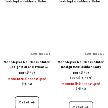
Vodolepka Naildress Slider...
Vodolepka Naildress Slider...
KÓD:
NDS074
KÓD:
NDS070
Vodolepka Naildress Slider
Vodolepka Naildress Slider
Design #28 Christmas
Design #24 Fashion Lady
Sweater
180 Kč
/ ks
100 Kč
/ ks
180 Kč
(–44 %)
Momentálně nedostupné
(>5 ks)
Momentálně nedostupné
(>5 ks)
Detail
Detail