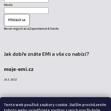
Heslo
Přihlásit se
Nová registrace
Zapomenuté heslo
Jak dobře znáte EMi a vše co nabízí?
moje-emi.cz
16.5.2022
Přijímáme online platby
Tento web používá soubory cookie. Dalším procházením
tohoto webu vyjadřujete souhlas s jejich používáním..