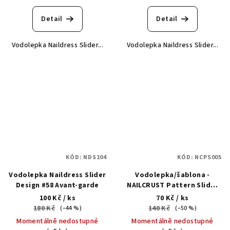
Detail
Detail
Vodolepka Naildress Slider...
Vodolepka Naildress Slider...
KÓD:
NDS104
KÓD:
NCPS005
Vodolepka Naildress Slider
Vodolepka/šablona -
Design #58 Avant-garde
NAILCRUST Pattern Slider
#5
100 Kč
/ ks
70 Kč
/ ks
180 Kč
140 Kč
(–44 %)
(–50 %)
Momentálně nedostupné
Momentálně nedostupné