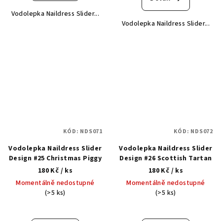
Vodolepka Naildress Slider...
Vodolepka Naildress Slider...
KÓD:
NDS071
KÓD:
NDS072
Vodolepka Naildress Slider
Vodolepka Naildress Slider
Design #25 Christmas Piggy
Design #26 Scottish Tartan
180 Kč
/ ks
180 Kč
/ ks
Momentálně nedostupné
Momentálně nedostupné
(>5 ks)
(>5 ks)