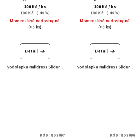
Painting
Leopard
100 Kč
/ ks
100 Kč
/ ks
180 Kč
180 Kč
(–44 %)
(–44 %)
Momentálně nedostupné
Momentálně nedostupné
(>5 ks)
(>5 ks)
Detail
Detail
Vodolepka Naildress Slider...
Vodolepka Naildress Slider...
KÓD:
NDS097
KÓD:
NDS096