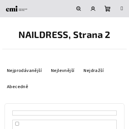
Přejít
na
obsah
Nákupní
Hledat
Přihlášení
NAILDRESS
, Strana 2
košík
Ř
a
Nejprodávanější
Nejlevnější
Nejdražší
z
e
Abecedně
n
í
p
r
o