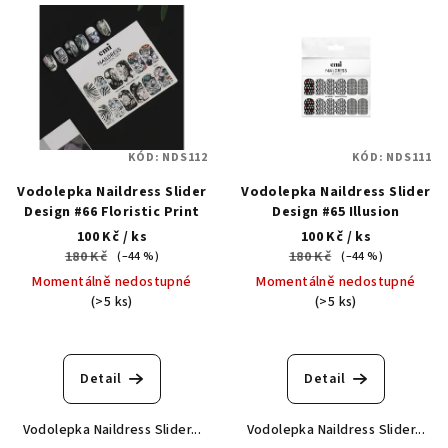
V
ý
p
i
s
p
KÓD:
NDS112
KÓD:
NDS111
r
Vodolepka Naildress Slider
Vodolepka Naildress Slider
o
Design #66 Floristic Print
Design #65 Illusion
d
100 Kč
/ ks
100 Kč
/ ks
u
180 Kč
180 Kč
(–44 %)
(–44 %)
k
Momentálně nedostupné
Momentálně nedostupné
(>5 ks)
(>5 ks)
t
ů
Detail
Detail
Vodolepka Naildress Slider...
Vodolepka Naildress Slider...