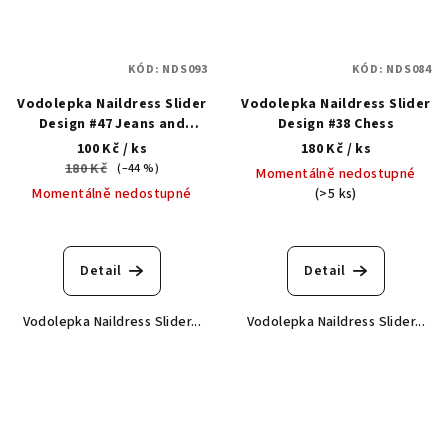
KÓD:
NDS093
KÓD:
NDS084
Vodolepka Naildress Slider
Vodolepka Naildress Slider
Design #47 Jeans and
Design #38 Chess
graphics
100 Kč
/ ks
180 Kč
/ ks
180 Kč
(–44 %)
Momentálně nedostupné
Momentálně nedostupné
(>5 ks)
Detail
Detail
Vodolepka Naildress Slider...
Vodolepka Naildress Slider...