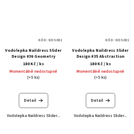
KÓD:
NDS082
KÓD:
NDS081
Vodolepka Naildress Slider
Vodolepka Naildress Slider
Design #36 Geometry
Design #35 Abstraction
180 Kč
/ ks
180 Kč
/ ks
Momentálně nedostupné
Momentálně nedostupné
(>5 ks)
(>5 ks)
Detail
Detail
Vodolepka Naildress Slider...
Vodolepka Naildress Slider...