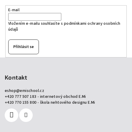
p
r
E-mail
v
k
Vložením e-mailu souhlasíte s
podmínkami ochrany osobních
údajů
y
v
ý
Přihlásit se
p
i
Z
s
á
u
p
Kontakt
a
eshop
@
emischool.cz
t
+420 777 507 183 - internetový obchod E.Mi
í
+420 770 155 800 - škola nehtového designu E.Mi