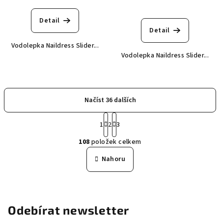
Detail
Detail
Vodolepka Naildress Slider...
Vodolepka Naildress Slider...
Načíst 36 dalších
S
1
2
3
t
O
r
108
položek celkem
á
v
n
l
Nahoru
k
á
o
d
v
a
á
n
c
Odebírat newsletter
í
í