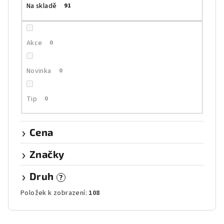
Na skladě
91
d
u
k
Akce
0
t
ů
Novinka
0
Tip
0
Cena
Značky
Druh
?
Položek k zobrazení:
108