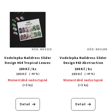
KÓD:
NDS110
KÓD:
NDS109
Vodolepka Naildress Slider
Vodolepka Naildress Slider
Design #64 Tropical Leaves
Design #63 Abstraction
100 Kč
/ ks
100 Kč
/ ks
180 Kč
180 Kč
(–44 %)
(–44 %)
Momentálně nedostupné
Momentálně nedostupné
(>5 ks)
(>5 ks)
Detail
Detail