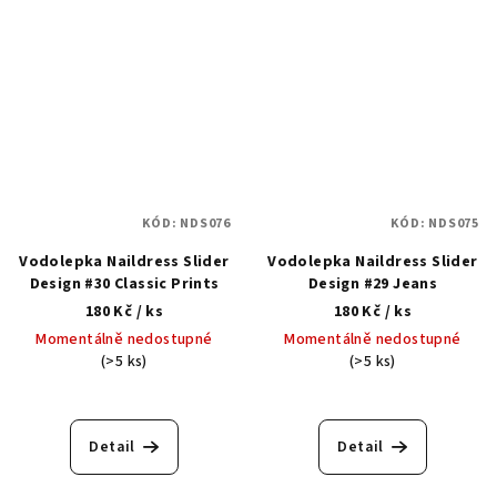
KÓD:
NDS076
KÓD:
NDS075
Vodolepka Naildress Slider
Vodolepka Naildress Slider
Design #30 Classic Prints
Design #29 Jeans
180 Kč
/ ks
180 Kč
/ ks
Momentálně nedostupné
Momentálně nedostupné
(>5 ks)
(>5 ks)
Detail
Detail