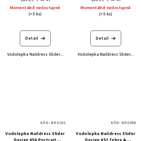
180 Kč
180 Kč
Momentálně nedostupné
Momentálně nedostupné
(>5 ks)
(>5 ks)
Detail
Detail
Vodolepka Naildress Slider...
Vodolepka Naildress Slider...
KÓD:
NDS102
KÓD:
NDS098
Vodolepka Naildress Slider
Vodolepka Naildress Slider
Design #56 Portrait
Design #52 Zebra &