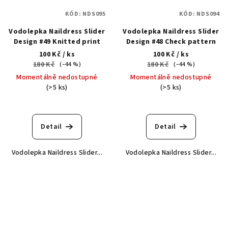
KÓD:
NDS095
KÓD:
NDS094
Vodolepka Naildress Slider
Vodolepka Naildress Slider
Design #49 Knitted print
Design #48 Check pattern
100 Kč
/ ks
100 Kč
/ ks
180 Kč
180 Kč
(–44 %)
(–44 %)
Momentálně nedostupné
Momentálně nedostupné
(>5 ks)
(>5 ks)
Detail
Detail
Vodolepka Naildress Slider...
Vodolepka Naildress Slider...