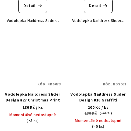
Detail
Detail
Vodolepka Naildress Slider...
Vodolepka Naildress Slider...
KÓD:
NDS073
KÓD:
NDS062
Vodolepka Naildress Slider
Vodolepka Naildress Slider
Design #27 Christmas Print
Design #16 Graffiti
180 Kč
/ ks
100 Kč
/ ks
180 Kč
(–44 %)
Momentálně nedostupné
(>5 ks)
Momentálně nedostupné
(>5 ks)