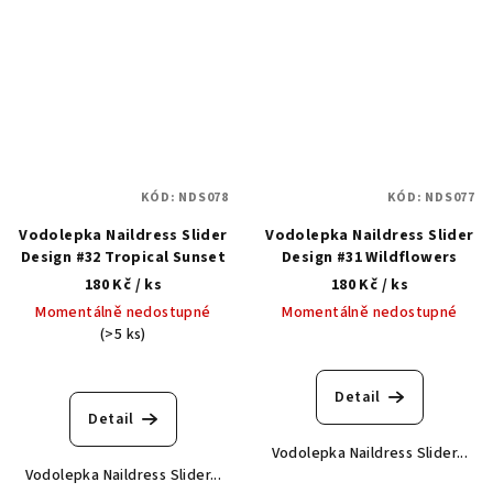
KÓD:
NDS078
KÓD:
NDS077
Vodolepka Naildress Slider
Vodolepka Naildress Slider
Design #32 Tropical Sunset
Design #31 Wildflowers
180 Kč
/ ks
180 Kč
/ ks
Momentálně nedostupné
Momentálně nedostupné
(>5 ks)
Detail
Detail
Vodolepka Naildress Slider...
Vodolepka Naildress Slider...