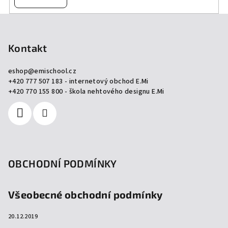
Z
á
p
Kontakt
a
eshop
@
emischool.cz
t
+420 777 507 183 - internetový obchod E.Mi
í
+420 770 155 800 - škola nehtového designu E.Mi
OBCHODNÍ PODMÍNKY
Všeobecné obchodní podmínky
20.12.2019