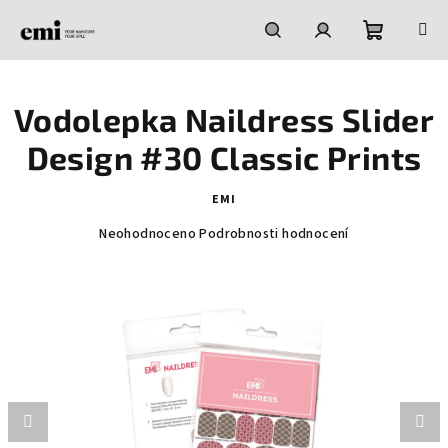
Přejít
na
obsah
Nákupní
Hledat
Přihlášení
Vodolepka Naildress Slider
košík
Design #30 Classic Prints
EMI
Průměrné
Neohodnoceno
Podrobnosti hodnocení
hodnocení
produktu
je
0,0
z
5
hvězdiček.