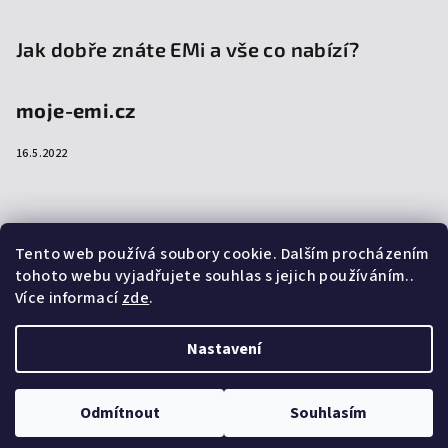
Jak dobře znáte EMi a vše co nabízí?
moje-emi.cz
16.5.2022
Přijímáme online platby
Tento web používá soubory cookie. Dalším procházením
tohoto webu vyjadřujete souhlas s jejich používáním..
Více informací
zde
.
Nastavení
Copyright 2026
emi-shop.cz
. Všechna práva vyhrazena.
Upravit nastavení cookies
Odmítnout
Souhlasím
Vytvořil Shoptet