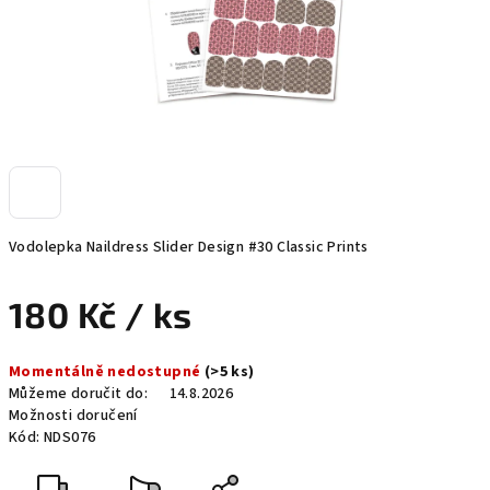
Vodolepka Naildress Slider Design #30 Classic Prints
180 Kč
/ ks
Měrná
Momentálně nedostupné
(>5 ks)
cena:
Můžeme doručit do:
14.8.2026
Možnosti doručení
Kód:
NDS076