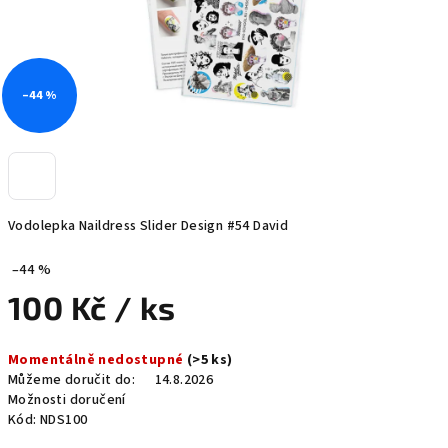
–44 %
Vodolepka Naildress Slider Design #54 David
–44 %
100 Kč
/ ks
Měrná
Momentálně nedostupné
(>5 ks)
cena:
Můžeme doručit do:
14.8.2026
Možnosti doručení
Kód:
NDS100