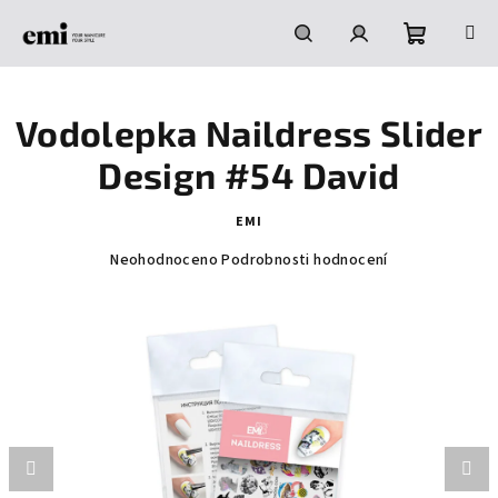
Přejít
na
obsah
Nákupní
Hledat
Přihlášení
Vodolepka Naildress Slider
košík
Design #54 David
EMI
Průměrné
Neohodnoceno
Podrobnosti hodnocení
hodnocení
produktu
je
0,0
z
5
hvězdiček.