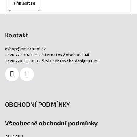
Přihlásit se
Z
á
p
Kontakt
a
eshop
@
emischool.cz
t
+420 777 507 183 - internetový obchod E.Mi
í
+420 770 155 800 - škola nehtového designu E.Mi
OBCHODNÍ PODMÍNKY
Všeobecné obchodní podmínky
20.12.2019