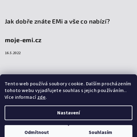
Jak dobře znáte EMi a vše co nabízí?
moje-emi.cz
16.5.2022
Přijímáme online platby
Tento web používá soubory cookie. Dalším procházením
tohoto webu vyjadřujete souhlas s jejich používáním..
Více informací
zde
.
Nastavení
Copyright 2026
emi-shop.cz
. Všechna práva vyhrazena.
Upravit nastavení cookies
Odmítnout
Souhlasím