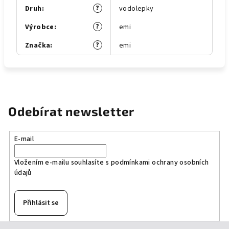
?
Druh
:
vodolepky
?
Výrobce
:
emi
?
Značka
:
emi
Odebírat newsletter
E-mail
Vložením e-mailu souhlasíte s
podmínkami ochrany osobních
údajů
Přihlásit se
Z