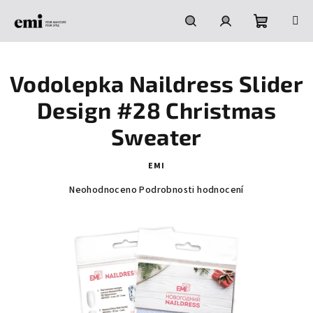
Přejít
na
obsah
Nákupní
Hledat
Přihlášení
Vodolepka Naildress Slider
košík
Design #28 Christmas
Sweater
EMI
Průměrné
Neohodnoceno
Podrobnosti hodnocení
hodnocení
produktu
je
0,0
z
5
hvězdiček.