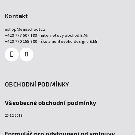
á
p
Kontakt
a
eshop
@
emischool.cz
t
+420 777 507 183 - internetový obchod E.Mi
í
+420 770 155 800 - škola nehtového designu E.Mi
OBCHODNÍ PODMÍNKY
Všeobecné obchodní podmínky
20.12.2019
Formulář pro odstoupení od smlouvy