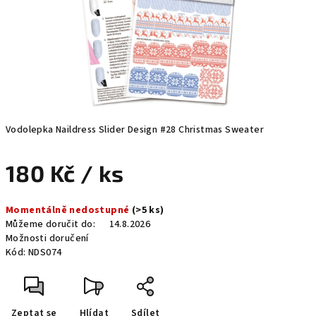
Vodolepka Naildress Slider Design #28 Christmas Sweater
180 Kč
/ ks
Měrná
Momentálně nedostupné
(>5 ks)
cena:
Můžeme doručit do:
14.8.2026
Možnosti doručení
Kód:
NDS074
Zeptat se
Hlídat
Sdílet