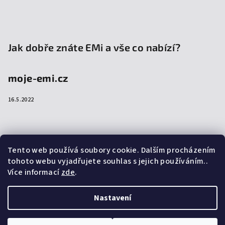
Jak dobře znáte EMi a vše co nabízí?
moje-emi.cz
16.5.2022
Přijímáme online platby
Tento web používá soubory cookie. Dalším procházením
tohoto webu vyjadřujete souhlas s jejich používáním..
Více informací
zde
.
Nastavení
Copyright 2026
emi-shop.cz
. Všechna práva vyhrazena.
Upravit nastavení cookies