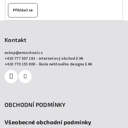
Přihlásit se
Z
á
p
Kontakt
a
eshop
@
emischool.cz
t
+420 777 507 183 - internetový obchod E.Mi
í
+420 770 155 800 - škola nehtového designu E.Mi
OBCHODNÍ PODMÍNKY
Všeobecné obchodní podmínky