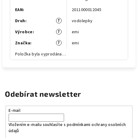
EAN
:
2011000012045
?
Druh
:
vodolepky
?
Výrobce
:
emi
?
Značka
:
emi
Položka byla vyprodána…
Odebírat newsletter
E-mail
Vložením e-mailu souhlasíte s
podmínkami ochrany osobních
údajů