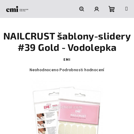
Přejít
na
obsah
Nákupní
Hledat
Přihlášení
NAILCRUST šablony-slidery
košík
#39 Gold - Vodolepka
EMI
Průměrné
Neohodnoceno
Podrobnosti hodnocení
hodnocení
produktu
je
0,0
z
5
hvězdiček.