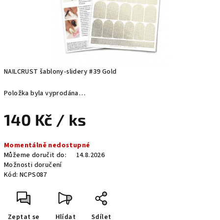
NAILCRUST šablony-slidery #39 Gold
Položka byla vyprodána…
140 Kč
/ ks
Měrná
Momentálně nedostupné
cena:
Můžeme doručit do:
14.8.2026
Možnosti doručení
Kód:
NCPS087
Zeptat se
Hlídat
Sdílet