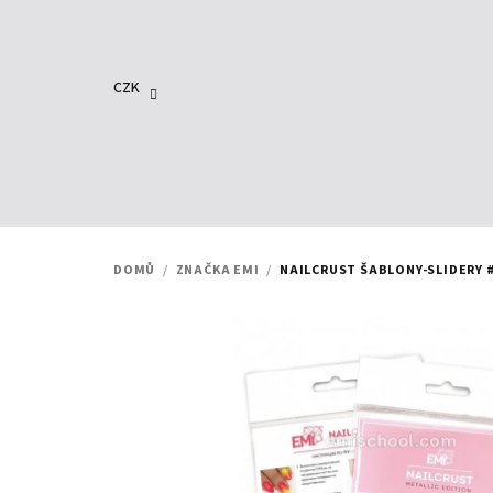
Přejít
na
obsah
CZK
DOMŮ
/
ZNAČKA EMI
/
NAILCRUST ŠABLONY-SLIDERY #