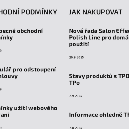
HODNÍ PODMÍNKY
JAK NAKUPOVAT
becné obchodní
Nová řada Salon Effe
ínky
Polish Line pro domá
použití
9
26.9.2025
ulář pro odstoupení
mlouvy
Stavy produktů s TP
TPo
9
2.9.2025
ínky užití webového
raní
Informace ohledně T
9
7.8.2025