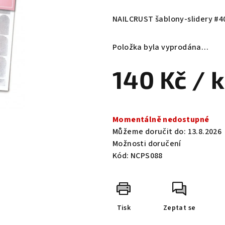
hodnocení
produktu
NAILCRUST šablony-slidery #40
je
0,0
Položka byla vyprodána…
z
5
140 Kč
/ 
hvězdiček.
Měrná
cena:
Momentálně nedostupné
Můžeme doručit do:
13.8.2026
Možnosti doručení
Kód:
NCPS088
Tisk
Zeptat se