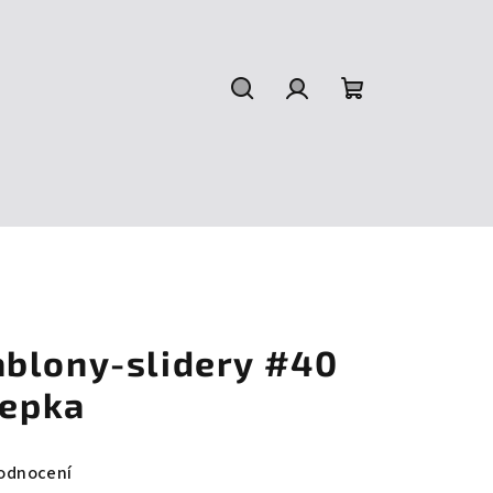
Hledat
Přihlášení
Nákupní
košík
blony-slidery #40
lepka
odnocení