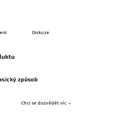
ení
Diskuze
duktu
lasický způsob
Chci se dozvědět víc