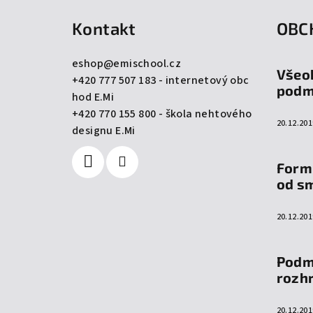
á
Kontakt
OBC
p
a
eshop
@
emischool.cz
Všeo
+420 777 507 183 - internetový obc
t
podm
hod E.Mi
í
+420 770 155 800 - škola nehtového
20.12.201
designu E.Mi
Form
od s
20.12.201
Podm
rozh
20.12.201