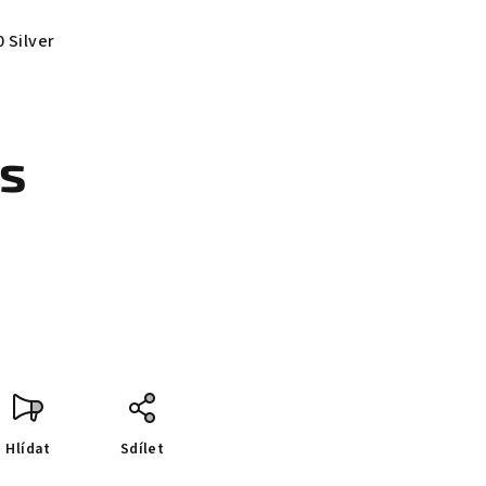
 Silver
ks
Hlídat
Sdílet