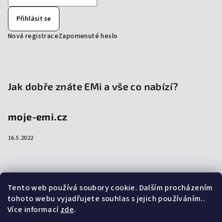
Přihlásit se
Nová registrace
Zapomenuté heslo
Jak dobře znáte EMi a vše co nabízí?
moje-emi.cz
16.5.2022
Přijímáme online platby
Tento web používá soubory cookie. Dalším procházením
tohoto webu vyjadřujete souhlas s jejich používáním..
Více informací
zde
.