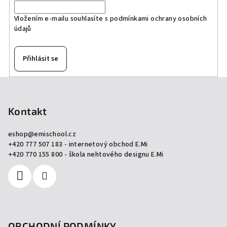
Vložením e-mailu souhlasíte s
podmínkami ochrany osobních
údajů
Přihlásit se
Z
á
p
Kontakt
a
eshop
@
emischool.cz
t
+420 777 507 183 - internetový obchod E.Mi
í
+420 770 155 800 - škola nehtového designu E.Mi
OBCHODNÍ PODMÍNKY