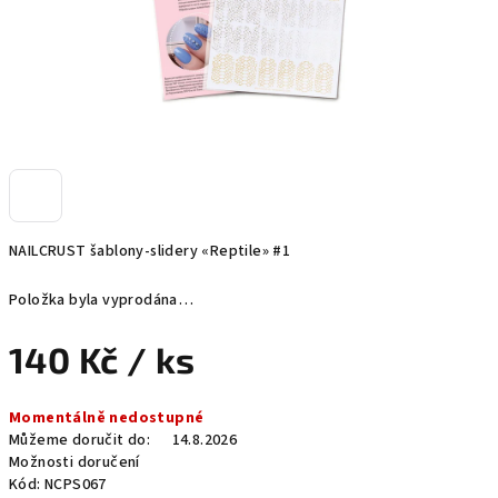
NAILCRUST šablony-slidery «Reptile» #1
Položka byla vyprodána…
140 Kč
/ ks
Měrná
Momentálně nedostupné
cena:
Můžeme doručit do:
14.8.2026
Možnosti doručení
Kód:
NCPS067