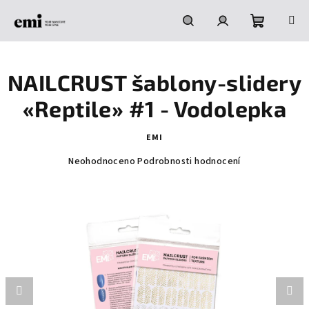
Přejít
na
obsah
Nákupní
Hledat
Přihlášení
NAILCRUST šablony-slidery
košík
«Reptile» #1 - Vodolepka
EMI
Průměrné
Neohodnoceno
Podrobnosti hodnocení
hodnocení
produktu
je
0,0
z
5
hvězdiček.