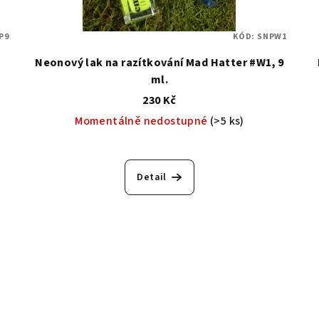
P9
KÓD:
SNPW1
Neonový lak na razítkování Mad Hatter #W1, 9
ml.
230 Kč
Momentálně nedostupné
(>5 ks)
Detail