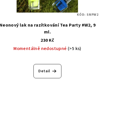
KÓD:
SNPW2
Neonový lak na razítkování Tea Party #W2, 9
ml.
230 Kč
Momentálně nedostupné
(>5 ks)
Detail