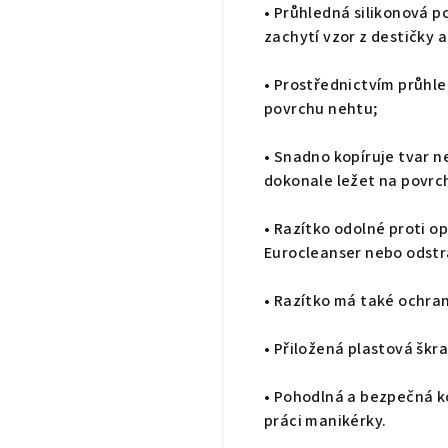
• Průhledná silikonová 
zachytí vzor z destičky 
• Prostřednictvím průhled
povrchu nehtu;
• Snadno kopíruje tvar n
dokonale ležet na povrc
• Razítko odolné proti o
Eurocleanser nebo odstr
• Razítko má také ochran
• Přiložená plastová škr
• Pohodlná a bezpečná ko
práci manikérky.