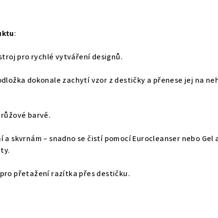
uktu
:
stroj pro rychlé vytváření designů.
odložka dokonale zachytí vzor z destičky a přenese jej na ne
 růžové barvě.
í a skvrnám – snadno se čistí pomocí Eurocleanser nebo Gel 
ty.
pro přetažení razítka přes destičku.