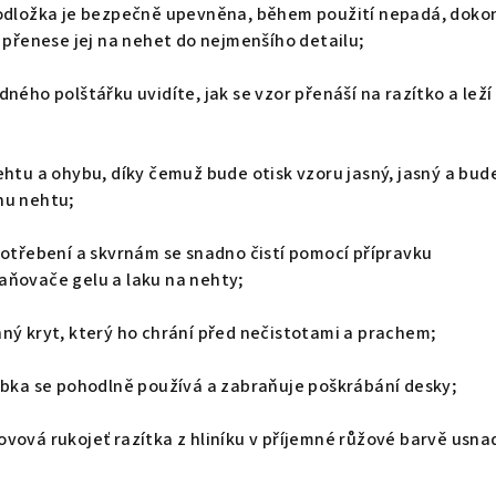
podložka je bezpečně upevněna, během použití nepadá, doko
a přenese jej na nehet do nejmenšího detailu;
ného polštářku uvidíte, jak se vzor přenáší na razítko a leží
ehtu a ohybu, díky čemuž bude otisk vzoru jasný, jasný a bud
hu nehtu;
potřebení a skvrnám se snadno čistí pomocí přípravku
aňovače gelu a laku na nehty;
ný kryt, který ho chrání před nečistotami a prachem;
abka se pohodlně používá a zabraňuje poškrábání desky;
vová rukojeť razítka z hliníku v příjemné růžové barvě usna