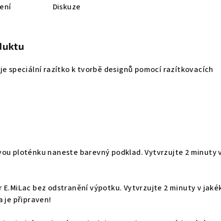
ení
Diskuze
duktu
je speciální razítko k tvorbě designů pomocí razítkovacích
vou ploténku naneste barevný podklad. Vytvrzujte 2 minuty 
 E.MiLac bez odstranění výpotku. Vytvrzujte 2 minuty v jakék
a je připraven!