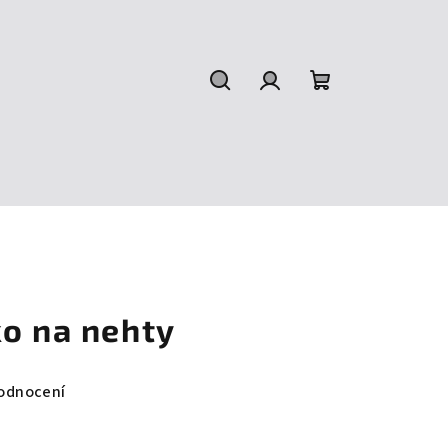
Hledat
Přihlášení
Nákupní
košík
ko na nehty
odnocení