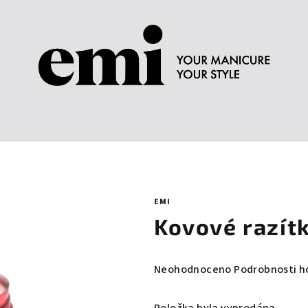
EMI
Kovové razít
Průměrné
Neohodnoceno
Podrobnosti h
hodnocení
produktu