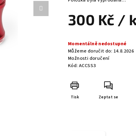
Položka byla vyprodána…
je
0,0
300 Kč
/ 
z
5
hvězdiček.
Měrná
cena:
Momentálně nedostupné
Můžeme doručit do:
14.8.2026
Možnosti doručení
Kód:
ACCSS3
Tisk
Zeptat se