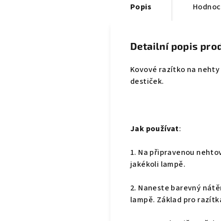
Popis
Hodnoc
Detailní popis pro
Kovové razítko na nehty 
destiček.
Jak používat
:
1. Na připravenou nehto
jakékoli lampě.
2. Naneste barevný nátěr
lampě. Základ pro razítk