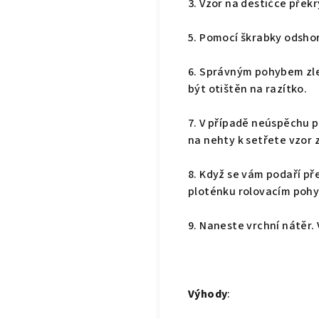
3. Vzor na destičce přek
5. Pomocí škrabky odshor
6. Správným pohybem zle
být otištěn na razítko.
7. V případě neúspěchu p
na nehty k setřete vzor 
8. Když se vám podaří př
ploténku rolovacím pohy
9. Naneste vrchní nátěr. 
Výhody
: