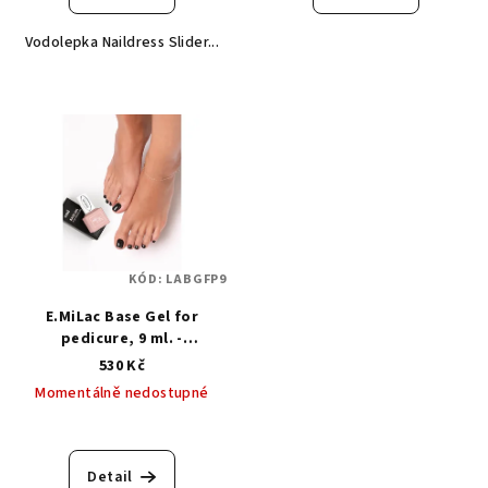
Vodolepka Naildress Slider...
KÓD:
LABGFP9
E.MiLac Base Gel for
pedicure, 9 ml. -
Podkladová báze pro
530 Kč
pedikúru
Momentálně nedostupné
Detail