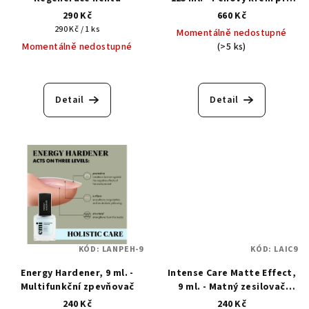
prevenci a léčbu plísňových
290 Kč
660 Kč
onemocnění
Měrná
290 Kč / 1 ks
Momentálně nedostupné
cena:
Momentálně nedostupné
(>5 ks)
Detail
Detail
KÓD:
LANPEH-9
KÓD:
LAIC9
Energy Hardener, 9 ml. -
Intense Care Matte Effect,
Multifunkční zpevňovač
9 ml. - Matný zesilovač
nehtů 9 ml
240 Kč
240 Kč