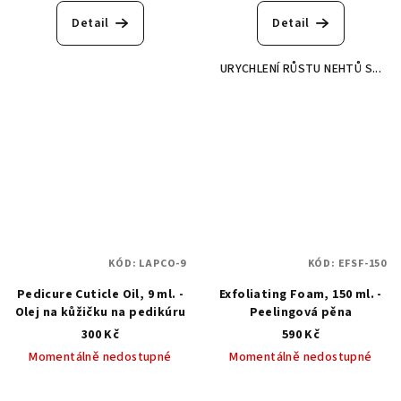
Detail
Detail
URYCHLENÍ RŮSTU NEHTŮ S...
KÓD:
LAPCO-9
KÓD:
EFSF-150
Pedicure Cuticle Oil, 9 ml. -
Exfoliating Foam, 150 ml. -
Olej na kůžičku na pedikúru
Peelingová pěna
300 Kč
590 Kč
Momentálně nedostupné
Momentálně nedostupné