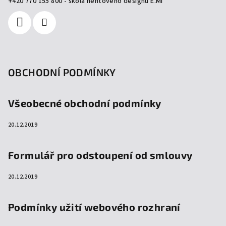
í
+420 770 155 800 - škola nehtového designu E.Mi
OBCHODNÍ PODMÍNKY
Všeobecné obchodní podmínky
20.12.2019
Formulář pro odstoupení od smlouvy
20.12.2019
Podmínky užití webového rozhraní