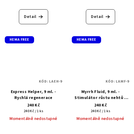
Průměrné
hodnocení
produktu
Detail
Detail
je
5,0
z
5
HEMA FREE
HEMA FREE
hvězdiček.
KÓD:
LAEH-9
KÓD:
LAMF-9
Express Helper, 9 ml. -
Myrrh Fluid, 9 ml. -
Rychlá regenerace
Stimulátor růstu nehtů s
extraktem z pryskyřice
240 Kč
240 Kč
myrhy
Měrná
Měrná
240 Kč / 1 ks
240 Kč / 1 ks
cena:
cena:
Momentálně nedostupné
Momentálně nedostupné