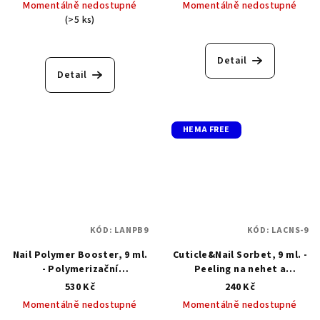
Momentálně nedostupné
Momentálně nedostupné
(>5 ks)
Průměrné
hodnocení
produktu
Detail
je
Detail
5,0
z
5
hvězdiček.
HEMA FREE
KÓD:
LANPB9
KÓD:
LACNS-9
Nail Polymer Booster, 9 ml.
Cuticle&Nail Sorbet, 9 ml. -
- Polymerizační
Peeling na nehet a
regenerační báze pro
nehtovou kůžičku
530 Kč
240 Kč
rekonstrukci přírodního
Momentálně nedostupné
Momentálně nedostupné
nehtu