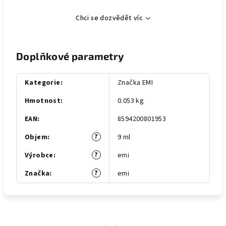
Chci se dozvědět víc
Doplňkové parametry
Kategorie
:
Značka EMI
Hmotnost
:
0.053 kg
EAN
:
8594200801953
?
Objem
:
9 ml
?
Výrobce
:
emi
?
Značka
:
emi