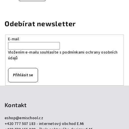
Odebírat newsletter
E-mail
Vložením e-mailu souhlasíte s
podmínkami ochrany osobních
údajů
Přihlásit se
Z
á
p
Kontakt
a
eshop
@
emischool.cz
t
+420 777 507 183 - internetový obchod E.Mi