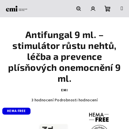
Přejít
na
obsah
Nákupní
Hledat
Přihlášení
Antifungal 9 ml. –
košík
stimulátor růstu nehtů,
léčba a prevence
plísňových onemocnění 9
ml.
EMI
Průměrné
3 hodnocení
Podrobnosti hodnocení
hodnocení
HEMA FREE
produktu
je
5,0
z