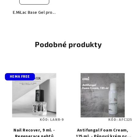
E.MiLac Base Gel pro...
Podobné produkty
HEMA FREE
KÓD:
LANR-9
KÓD:
AFC125
Nail Recover, 9 ml. -
Antifungal Foam Cream,
Regenerace nehtů
125 ml. - Pěnový krém pro