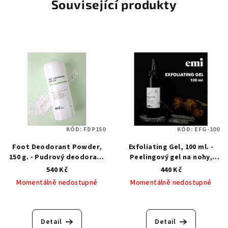
Související produkty
KÓD:
FDP150
KÓD:
EFG-100
Foot Deodorant Powder,
Exfoliating Gel, 100 ml. -
150 g. - Pudrový deodorant
Peelingový gel na nohy,
na nohy
keratolytic
540 Kč
440 Kč
Momentálně nedostupné
Momentálně nedostupné
Detail
Detail