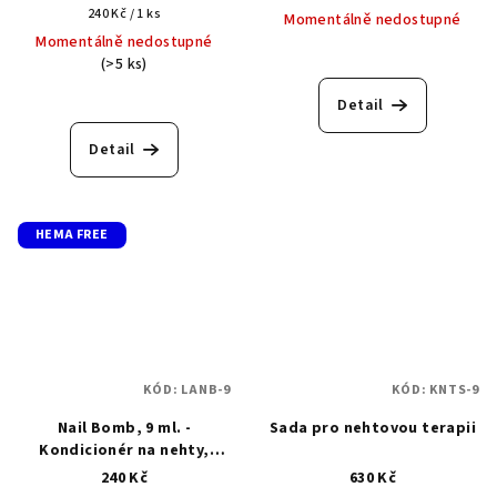
Měrná
240 Kč / 1 ks
Momentálně nedostupné
cena:
Momentálně nedostupné
Průměrné
(>5 ks)
hodnocení
produktu
Detail
je
5,0
Detail
z
5
hvězdiček.
HEMA FREE
KÓD:
LANB-9
KÓD:
KNTS-9
Nail Bomb, 9 ml. -
Sada pro nehtovou terapii
Kondicionér na nehty,
výživa na nehty
240 Kč
630 Kč