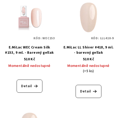
KÓD:
WEC153
KÓD:
LLL418-9
E.MiLac WEC Cream Silk
E.MiLac LL Shiver #418, 9 ml.
#153, 9 ml. - Barevný gellak
- barevný gellak
510 Kč
510 Kč
Momentálně nedostupné
Momentálně nedostupné
(>5 ks)
Detail
Detail