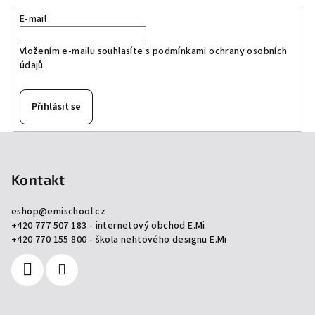
E-mail
Vložením e-mailu souhlasíte s
podmínkami ochrany osobních
údajů
Přihlásit se
Z
á
p
Kontakt
a
eshop
@
emischool.cz
t
+420 777 507 183 - internetový obchod E.Mi
í
+420 770 155 800 - škola nehtového designu E.Mi