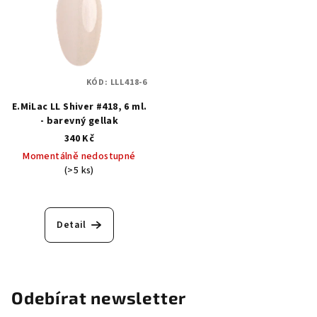
KÓD:
LLL418-6
E.MiLac LL Shiver #418, 6 ml.
- barevný gellak
340 Kč
Momentálně nedostupné
(>5 ks)
Detail
Odebírat newsletter