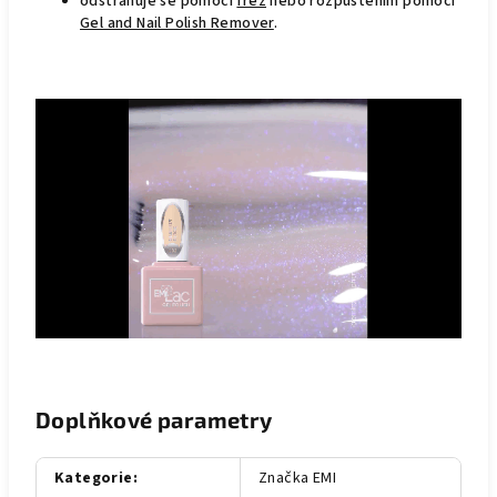
odstraňuje se pomocí
fréz
nebo rozpuštěním pomocí
Gel and Nail Polish Remover
.
Doplňkové parametry
Kategorie
:
Značka EMI