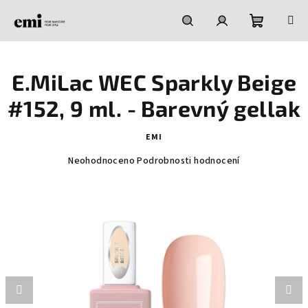
Přejít
na
obsah
Nákupní
Hledat
Přihlášení
E.MiLac WEC Sparkly Beige
košík
#152, 9 ml. - Barevný gellak
EMI
Průměrné
Neohodnoceno
Podrobnosti hodnocení
hodnocení
produktu
je
0,0
z
5
hvězdiček.