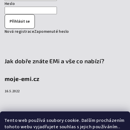
Heslo
Přihlásit se
Nová registrace
Zapomenuté heslo
Jak dobře znáte EMi a vše co nabízí?
moje-emi.cz
16.5.2022
Přijímáme online platby
Tento web používá soubory cookie. Dalším procházením
tohoto webu vyjadřujete souhlas s jejich používáním..