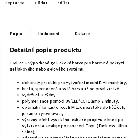
Zeptat se
Hlídat
Sdílet
Popis
Hodnocení
Diskuze
Detailní popis produktu
E.MiLac – výpotková gel-laková barva pro barevné pokrytí
gel lakového nebo gelového systému.
dokonalý produkt pro vytvoření módní E.Mi-manikúry,
hustá, sjednocená a sytá barva už po první vrstvě!
vydrží až 4 týdny,
polymerizace pomoci UV/LED/CCFL
lamp
2 minuty,
optimální konzistence, E.MiLac nezatéká do kůžiček,
je samo vyrovnávací,
výrazný efekt vysokého lesku se projevuje hned po
vytvrzení a zesiluje po nanesení
Topu
(
Tackless
,
Ultra
Shine
),