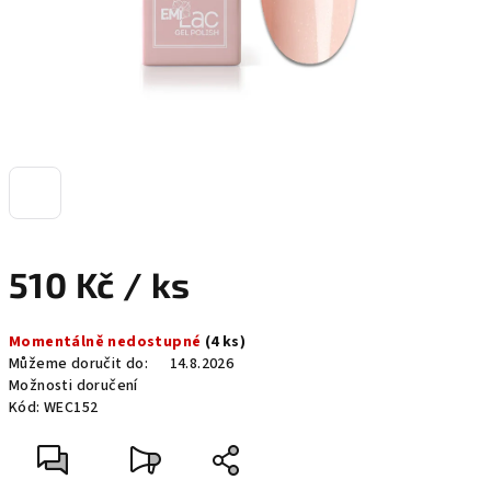
510 Kč
/ ks
Měrná
Momentálně nedostupné
(4 ks)
cena:
Můžeme doručit do:
14.8.2026
Možnosti doručení
Kód:
WEC152