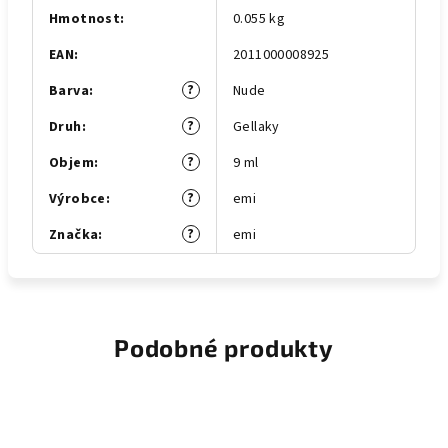
Hmotnost
:
0.055 kg
EAN
:
2011000008925
?
Barva
:
Nude
?
Druh
:
Gellaky
?
Objem
:
9 ml
?
Výrobce
:
emi
?
Značka
:
emi
Podobné produkty