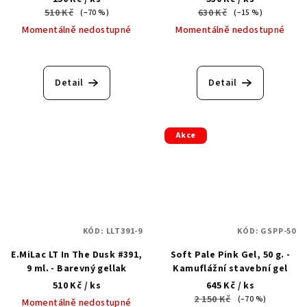
základní báze
510 Kč
630 Kč
(–70 %)
(–15 %)
Momentálně nedostupné
Momentálně nedostupné
Detail
Detail
Akce
KÓD:
LLT391-9
KÓD:
GSPP-50
E.MiLac LT In The Dusk #391,
Soft Pale Pink Gel, 50 g. -
9 ml. - Barevný gellak
Kamuflážní stavební gel
510 Kč
/ ks
645 Kč
/ ks
2 150 Kč
(–70 %)
Momentálně nedostupné