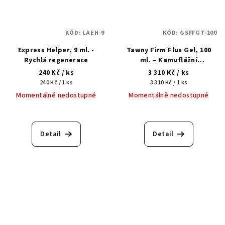
KÓD:
LAEH-9
KÓD:
GSFFGT-100
Express Helper, 9 ml. -
Tawny Firm Flux Gel, 100
Rychlá regenerace
ml. – Kamuflážní
multifunkční tekutý
240 Kč
/ ks
3 310 Kč
/ ks
akrylgel
Měrná
Měrná
240 Kč / 1 ks
3 310 Kč / 1 ks
cena:
cena:
Momentálně nedostupné
Momentálně nedostupné
Detail
Detail