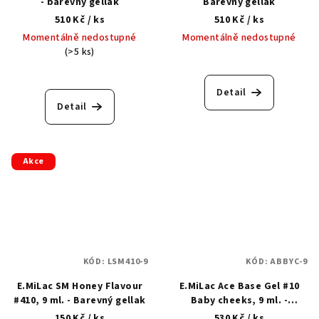
- barevný gellak
Barevný gellak
510 Kč
/ ks
510 Kč
/ ks
Momentálně nedostupné
Momentálně nedostupné
(>5 ks)
Detail
Detail
Akce
KÓD:
LSM410-9
KÓD:
ABBYC-9
E.MiLac SM Honey Flavour
E.MiLac Ace Base Gel #10
#410, 9 ml. - Barevný gellak
Baby cheeks, 9 ml. -
Podkladová barevná
150 Kč
/ ks
530 Kč
/ ks