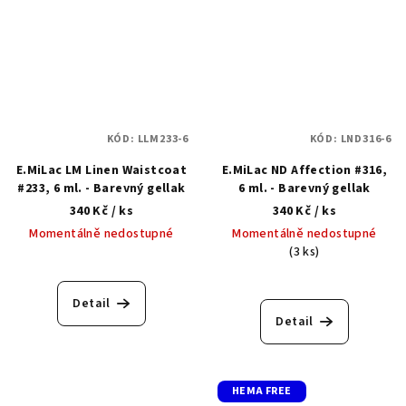
KÓD:
LLM233-6
KÓD:
LND316-6
E.MiLac LM Linen Waistcoat
E.MiLac ND Affection #316,
#233, 6 ml. - Barevný gellak
6 ml. - Barevný gellak
340 Kč
/ ks
340 Kč
/ ks
Momentálně nedostupné
Momentálně nedostupné
(3 ks)
Detail
Detail
HEMA FREE