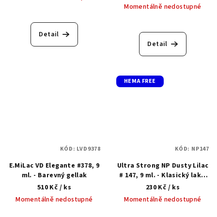
Momentálně nedostupné
Detail
Detail
HEMA FREE
KÓD:
LVD9378
KÓD:
NP147
E.MiLac VD Elegante #378, 9
Ultra Strong NP Dusty Lilac
ml. - Barevný gellak
# 147, 9 ml. - Klasický lak s
gelovým efektem
510 Kč
/ ks
230 Kč
/ ks
Momentálně nedostupné
Momentálně nedostupné