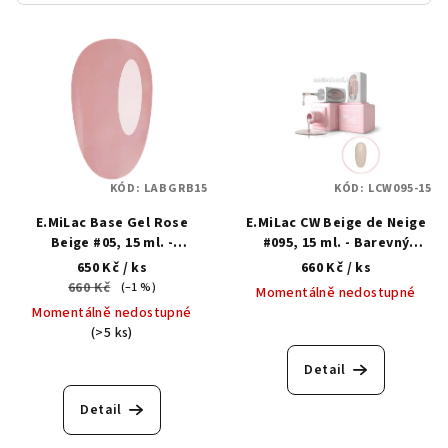
V
ý
p
i
s
p
KÓD:
LABGRB15
KÓD:
LCW095-15
r
E.MiLac Base Gel Rose
E.MiLac CW Beige de Neige
o
Beige #05, 15 ml. -
#095, 15 ml. - Barevný
d
Modelační kamuflážní báze
gellak
650 Kč
/ ks
660 Kč
/ ks
u
660 Kč
(–1 %)
Momentálně nedostupné
k
Momentálně nedostupné
(>5 ks)
t
ů
Detail
Detail