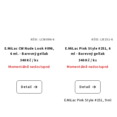
KÓD:
LCW096-6
KÓD:
LB251-6
E.MiLac CW Nude Look #096,
E.MiLac Pink Style #251, 6
6 ml. - Barevný gellak
ml - Barevný gellak
340 Kč
/ ks
340 Kč
/ ks
Momentálně nedostupné
Momentálně nedostupné
Detail
Detail
E.MiLac Pink Style #251, 9 ml