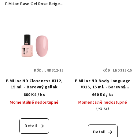
E.MiLac Base Gel Rose Beige...
KÓD:
LND312-15
KÓD:
LND315-15
E.MiLac ND Closeness #312,
E.MiLac ND Body Language
15 ml. - Barevný gellak
#315, 15 ml. - Barevný
gellak
660 Kč
/ ks
660 Kč
/ ks
Momentálně nedostupné
Momentálně nedostupné
(>5 ks)
Detail
Detail