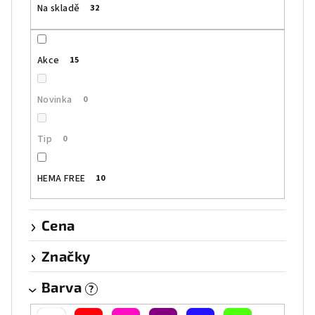
Na skladě
32
d
u
k
Akce
15
t
ů
Novinka
0
Tip
0
HEMA FREE
10
Cena
Značky
Barva
?