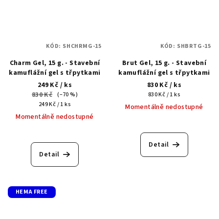
KÓD:
SHCHRMG-15
KÓD:
SHBRTG-15
Charm Gel, 15 g. - Stavební
Brut Gel, 15 g. - Stavební
kamuflážní gel s třpytkami
kamuflážní gel s třpytkami
249 Kč
/ ks
830 Kč
/ ks
830 Kč
Měrná
(–70 %)
830 Kč / 1 ks
Měrná
cena:
249 Kč / 1 ks
Momentálně nedostupné
cena:
Momentálně nedostupné
Detail
Detail
HEMA FREE