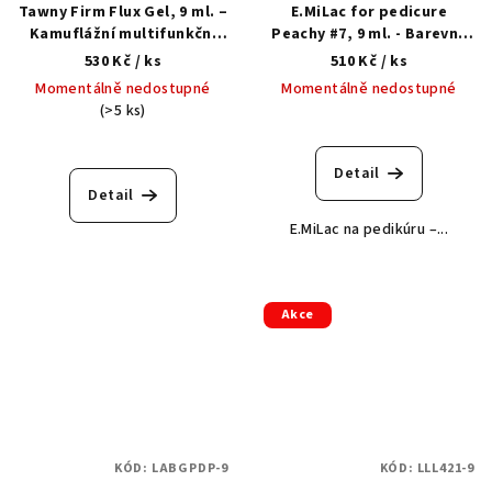
Tawny Firm Flux Gel, 9 ml. –
E.MiLac for pedicure
Kamuflážní multifunkční
Peachy #7, 9 ml. - Barevný
tekutý akrylgel
gellak na pedikúru 3 v 1
530 Kč
/ ks
510 Kč
/ ks
Momentálně nedostupné
Momentálně nedostupné
(>5 ks)
Detail
Detail
E.MiLac na pedikúru –...
Akce
KÓD:
LABGPDP-9
KÓD:
LLL421-9