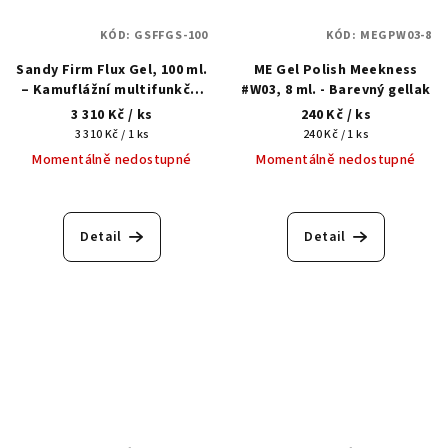
KÓD:
GSFFGS-100
KÓD:
MEGPW03-8
Sandy Firm Flux Gel, 100 ml.
ME Gel Polish Meekness
– Kamuflážní multifunkční
#W03, 8 ml. - Barevný gellak
tekutý akrylgel
3 310 Kč
/ ks
240 Kč
/ ks
Měrná
Měrná
3 310 Kč / 1 ks
240 Kč / 1 ks
cena:
cena:
Momentálně nedostupné
Momentálně nedostupné
Detail
Detail