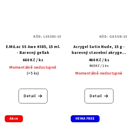
KÓD:
LSS385-15
KÓD:
GASSN-15
E.MiLac SS Awe #385, 15 ml.
Acrygel Satin Nude, 15 g -
- Barevný gellak
barevný stavební akrygel s
shimmerem
660 Kč
/ ks
460 Kč
/ ks
Měrná
460 Kč / 1 ks
Momentálně nedostupné
cena:
(>5 ks)
Momentálně nedostupné
Detail
Detail
Akce
HEMA FREE