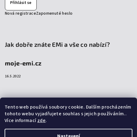
Přihlásit se
Nová registrace
Zapomenuté heslo
Jak dobře znáte EMi a vše co nabízí?
moje-emi.cz
16.5.2022
Přijímáme online platby
Tento web používá soubory cookie. Dalším procházením
tohoto webu vyjadřujete souhlas s jejich používáním..
Více informací
zde
.
Nastavení