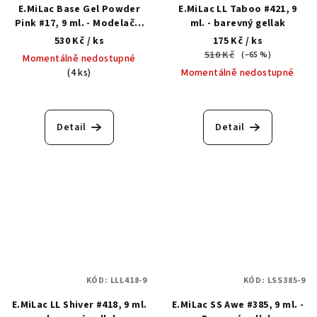
E.MiLac Base Gel Powder
E.MiLac LL Taboo #421, 9
Pink #17, 9 ml. - Modelační
ml. - barevný gellak
kamuflážní báze
530 Kč
/ ks
175 Kč
/ ks
510 Kč
(–65 %)
Momentálně nedostupné
(4 ks)
Momentálně nedostupné
Detail
Detail
KÓD:
LLL418-9
KÓD:
LSS385-9
E.MiLac LL Shiver #418, 9 ml.
E.MiLac SS Awe #385, 9 ml. -