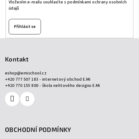
k
Vložením e-mailu souhlasíte s
podmínkami ochrany osobních
údajů
y
v
ý
Přihlásit se
p
i
Z
s
á
u
p
Kontakt
a
eshop
@
emischool.cz
t
+420 777 507 183 - internetový obchod E.Mi
í
+420 770 155 800 - škola nehtového designu E.Mi
OBCHODNÍ PODMÍNKY