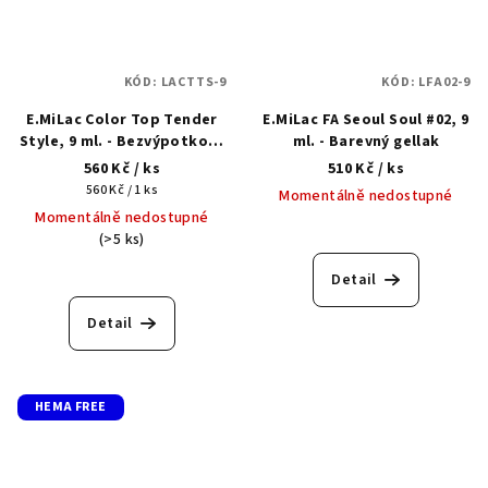
KÓD:
LACTTS-9
KÓD:
LFA02-9
E.MiLac Color Top Tender
E.MiLac FA Seoul Soul #02, 9
Style, 9 ml. - Bezvýpotkový
ml. - Barevný gellak
barevný top
560 Kč
/ ks
510 Kč
/ ks
Měrná
560 Kč / 1 ks
Momentálně nedostupné
cena:
Momentálně nedostupné
(>5 ks)
Detail
Detail
HEMA FREE