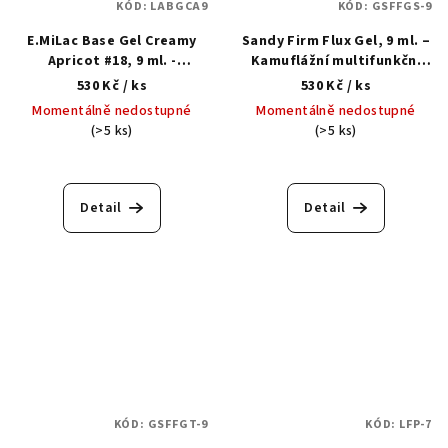
KÓD:
LABGCA9
KÓD:
GSFFGS-9
E.MiLac Base Gel Creamy
Sandy Firm Flux Gel, 9 ml. –
Apricot #18, 9 ml. -
Kamuflážní multifunkční
Modelační kamuflážní báze
tekutý akrylgel
530 Kč
/ ks
530 Kč
/ ks
Momentálně nedostupné
Momentálně nedostupné
(>5 ks)
(>5 ks)
Detail
Detail
KÓD:
GSFFGT-9
KÓD:
LFP-7