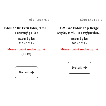
KÓD:
LRC476-9
KÓD:
LACTBS-9
E.MiLac RC Ecru #476, 9 ml. -
E.MiLac Color Top Beige
Barevný gellak
Style, 9 ml. - Bezvýpotkový
barevný top
510 Kč
/ ks
560 Kč
/ ks
Měrná
Měrná
510 Kč / 1 ks
560 Kč / 1 ks
cena:
cena:
Momentálně nedostupné
Momentálně nedostupné
(>5 ks)
Detail
Detail