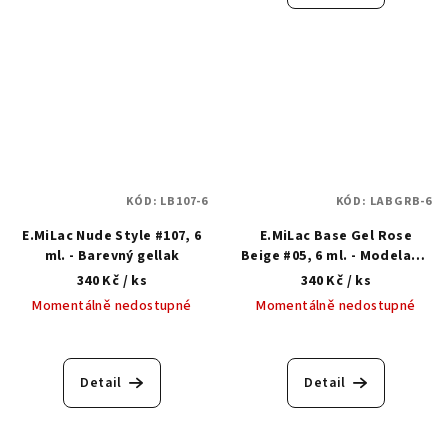
KÓD:
LB107-6
KÓD:
LABGRB-6
E.MiLac Nude Style #107, 6
E.MiLac Base Gel Rose
ml. - Barevný gellak
Beige #05, 6 ml. - Modelační
kamuflážní báze
340 Kč
/ ks
340 Kč
/ ks
Momentálně nedostupné
Momentálně nedostupné
Detail
Detail