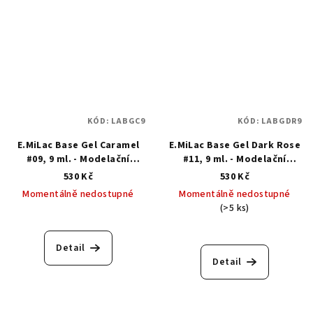
KÓD:
LABGC9
KÓD:
LABGDR9
E.MiLac Base Gel Caramel
E.MiLac Base Gel Dark Rose
#09, 9 ml. - Modelační
#11, 9 ml. - Modelační
kamuflážní báze
kamuflážní báze
530 Kč
530 Kč
Momentálně nedostupné
Momentálně nedostupné
(>5 ks)
Detail
Detail