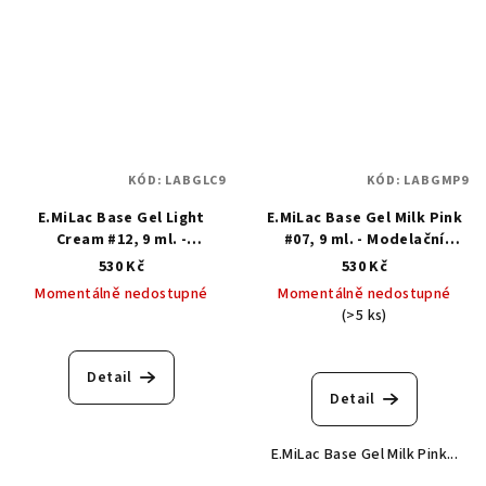
KÓD:
LABGLC9
KÓD:
LABGMP9
E.MiLac Base Gel Light
E.MiLac Base Gel Milk Pink
Cream #12, 9 ml. -
#07, 9 ml. - Modelační
Modelační kamuflážní báze
kamuflážní báze
530 Kč
530 Kč
Momentálně nedostupné
Momentálně nedostupné
(>5 ks)
Detail
Detail
E.MiLac Base Gel Milk Pink...