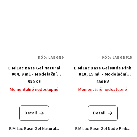
KÓD:
LABGN9
KÓD:
LABGNP15
E.MiLac Base Gel Natural
E.MiLac Base Gel Nude Pink
#04, 9 ml. - Modelační
#10, 15 ml. - Modelační
kamuflážní báze
kamuflážní báze
530 Kč
680 Kč
Momentálně nedostupné
Momentálně nedostupné
Detail
Detail
E.MiLac Base Gel Natural...
E.MiLac Base Gel Nude Pink...