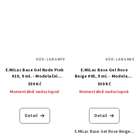
KÓD:
LABGNP9
KÓD:
LABGRB9
E.MiLac Base Gel Nude Pink
E.MiLac Base Gel Rose
#10, 9 ml. - Modelační
Beige #05, 9 ml. - Modelační
kamuflážní báze
kamuflážní báze
530 Kč
530 Kč
Momentálně nedostupné
Momentálně nedostupné
Detail
Detail
E.MiLac Base Gel Rose Beige...