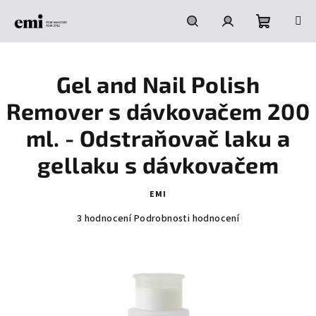
Přejít
na
obsah
Nákupní
Hledat
Přihlášení
Gel and Nail Polish
košík
Remover s dávkovačem 200
ml. - Odstraňovač laku a
gellaku s dávkovačem
EMI
Průměrné
3 hodnocení
Podrobnosti hodnocení
hodnocení
produktu
je
5,0
z
5