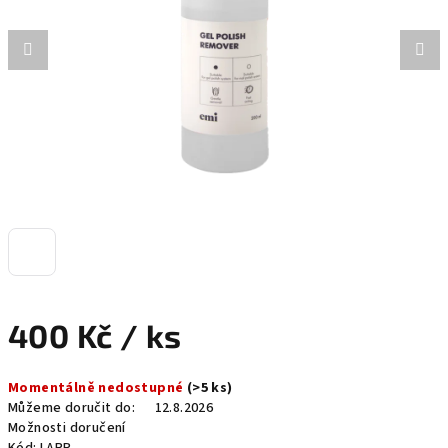
hvězdiček.
400 Kč
/ ks
Měrná
Momentálně nedostupné
(>5 ks)
cena:
Můžeme doručit do:
12.8.2026
Možnosti doručení