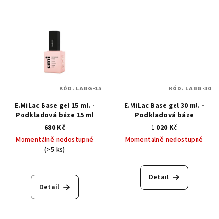
KÓD:
LABG-15
KÓD:
LABG-30
E.MiLac Base gel 15 ml. -
E.MiLac Base gel 30 ml. -
Podkladová báze 15 ml
Podkladová báze
680 Kč
1 020 Kč
Momentálně nedostupné
Momentálně nedostupné
(>5 ks)
Průměrné
hodnocení
Detail
produktu
Detail
je
5,0
z