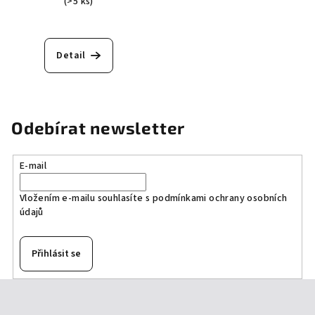
(>5 ks)
Detail
Odebírat newsletter
E-mail
Vložením e-mailu souhlasíte s
podmínkami ochrany osobních
údajů
Přihlásit se
Z
á