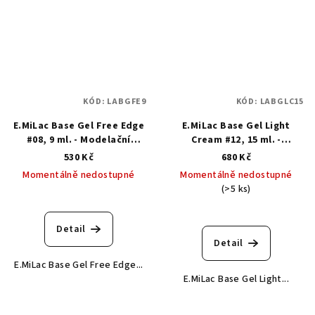
KÓD:
LABGFE9
KÓD:
LABGLC15
E.MiLac Base Gel Free Edge
E.MiLac Base Gel Light
#08, 9 ml. - Modelační
Cream #12, 15 ml. -
kamuflážní báze
Modelační kamuflážní báze
530 Kč
680 Kč
Momentálně nedostupné
Momentálně nedostupné
(>5 ks)
Detail
Detail
E.MiLac Base Gel Free Edge...
E.MiLac Base Gel Light...