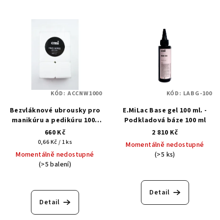
KÓD:
ACCNW1000
KÓD:
LABG-100
Bezvláknové ubrousky pro
E.MiLac Base gel 100 ml. -
manikúru a pedikúru 1000
Podkladová báze 100 ml
ks.
660 Kč
2 810 Kč
Měrná
0,66 Kč / 1 ks
Momentálně nedostupné
cena:
Momentálně nedostupné
(>5 ks)
(>5 balení)
Detail
Detail