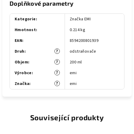
Doplňkové parametry
Kategorie
:
Značka EMI
Hmotnost
:
0.214 kg
EAN
:
8594200801939
?
Druh
:
odstraňovače
?
Objem
:
200 ml
?
Výrobce
:
emi
?
Značka
:
emi
Související produkty