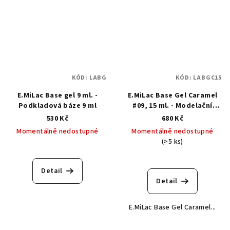
5
hvězdiček.
KÓD:
LABG
KÓD:
LABGC15
E.MiLac Base gel 9 ml. -
E.MiLac Base Gel Caramel
Podkladová báze 9 ml
#09, 15 ml. - Modelační
kamuflážní báze
530 Kč
680 Kč
Momentálně nedostupné
Momentálně nedostupné
(>5 ks)
Průměrné
hodnocení
produktu
Detail
je
Detail
5,0
z
E.MiLac Base Gel Caramel...
5
hvězdiček.