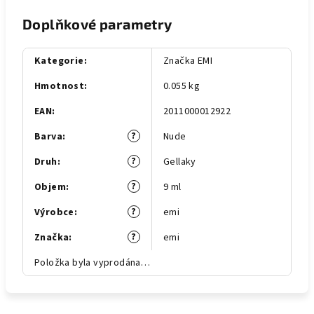
Doplňkové parametry
Kategorie
:
Značka EMI
Hmotnost
:
0.055 kg
EAN
:
2011000012922
?
Barva
:
Nude
?
Druh
:
Gellaky
?
Objem
:
9 ml
?
Výrobce
:
emi
?
Značka
:
emi
Položka byla vyprodána…