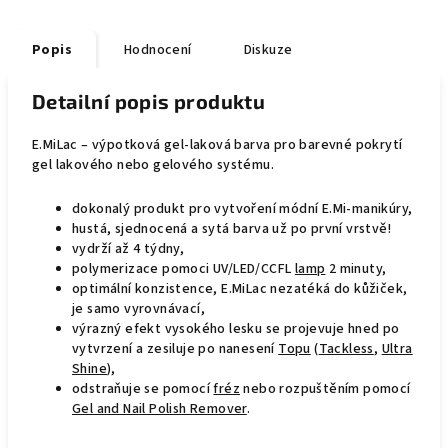
Popis
Hodnocení
Diskuze
Detailní popis produktu
E.MiLac – výpotková gel-laková barva pro barevné pokrytí
gel lakového nebo gelového systému.
dokonalý produkt pro vytvoření módní E.Mi-manikúry,
hustá, sjednocená a sytá barva už po první vrstvě!
vydrží až 4 týdny,
polymerizace pomoci UV/LED/CCFL
lamp
2 minuty,
optimální konzistence, E.MiLac nezatéká do kůžiček,
je samo vyrovnávací,
výrazný efekt vysokého lesku se projevuje hned po
vytvrzení a zesiluje po nanesení
Topu
(
Tackless
,
Ultra
Shine
),
odstraňuje se pomocí
fréz
nebo rozpuštěním pomocí
Gel and Nail Polish Remover
.