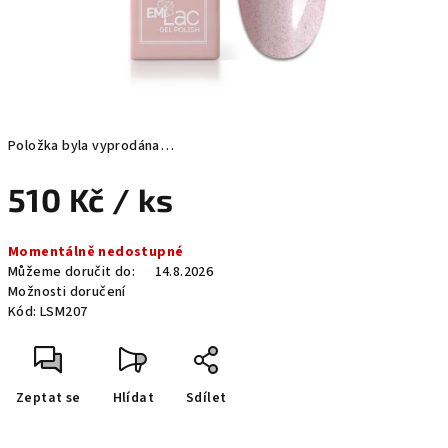
Položka byla vyprodána…
510 Kč
/ ks
Měrná
Momentálně nedostupné
cena:
Můžeme doručit do:
14.8.2026
Možnosti doručení
Kód:
LSM207
Zeptat se
Hlídat
Sdílet