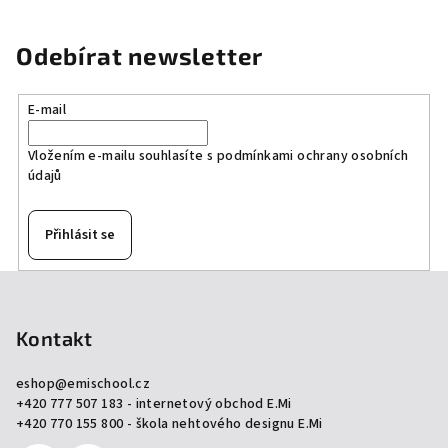
Odebírat newsletter
E-mail
Vložením e-mailu souhlasíte s
podmínkami ochrany osobních
údajů
Přihlásit se
Z
á
p
Kontakt
a
eshop
@
emischool.cz
t
+420 777 507 183 - internetový obchod E.Mi
í
+420 770 155 800 - škola nehtového designu E.Mi