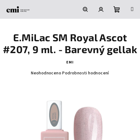
Přejít
na
obsah
Nákupní
Hledat
Přihlášení
E.MiLac SM Royal Ascot
košík
#207, 9 ml. - Barevný gellak
EMI
Průměrné
Neohodnoceno
Podrobnosti hodnocení
hodnocení
produktu
je
0,0
z
5
hvězdiček.