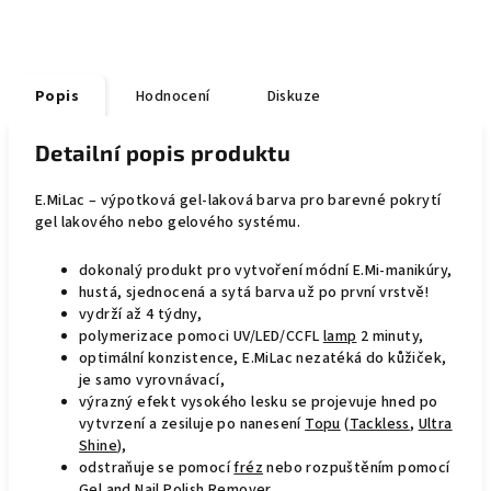
Popis
Hodnocení
Diskuze
Detailní popis produktu
E.MiLac – výpotková gel-laková barva pro barevné pokrytí
gel lakového nebo gelového systému.
dokonalý produkt pro vytvoření módní E.Mi-manikúry,
hustá, sjednocená a sytá barva už po první vrstvě!
vydrží až 4 týdny,
polymerizace pomoci UV/LED/CCFL
lamp
2 minuty,
optimální konzistence, E.MiLac nezatéká do kůžiček,
je samo vyrovnávací,
výrazný efekt vysokého lesku se projevuje hned po
vytvrzení a zesiluje po nanesení
Topu
(
Tackless
,
Ultra
Shine
),
odstraňuje se pomocí
fréz
nebo rozpuštěním pomocí
Gel and Nail Polish Remover
.