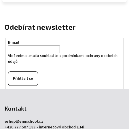
Odebírat newsletter
E-mail
Vložením e-mailu souhlasíte s
podmínkami ochrany osobních
údajů
Přihlásit se
Z
á
p
Kontakt
a
eshop
@
emischool.cz
t
+420 777 507 183 - internetový obchod E.Mi