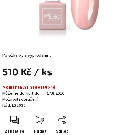
Položka byla vyprodána…
510 Kč
/ ks
Měrná
Momentálně nedostupné
cena:
Můžeme doručit do:
17.8.2026
Možnosti doručení
Kód:
LSE039
Zeptat se
Hlídat
Sdílet