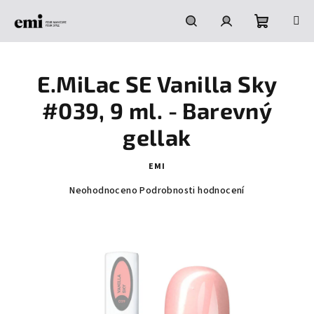
Přejít
na
obsah
Nákupní
Hledat
Přihlášení
E.MiLac SE Vanilla Sky
košík
#039, 9 ml. - Barevný
gellak
EMI
Průměrné
Neohodnoceno
Podrobnosti hodnocení
hodnocení
produktu
je
0,0
z
5
hvězdiček.