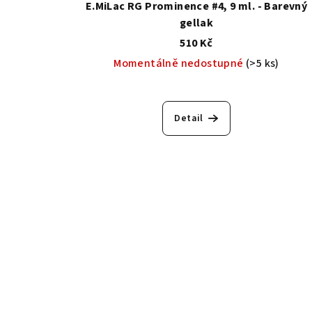
E.MiLac RG Prominence #4, 9 ml. - Barevný
gellak
510 Kč
Momentálně nedostupné
(>5 ks)
Detail