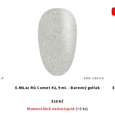
-9
KÓD:
LRG2-9
E.MiLac RG Comet #2, 9 ml. - Barevný gellak
E
510 Kč
Momentálně nedostupné
(>5 ks)