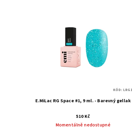
KÓD:
LRG1
E.MiLac RG Space #1, 9 ml. - Barevný gellak
510 Kč
Momentálně nedostupné