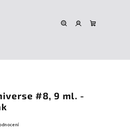
Hledat
Přihlášení
Nákupní
košík
iverse #8, 9 ml. -
ak
odnocení