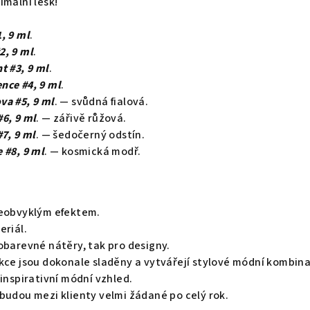
imální lesk!
, 9 ml
.
2, 9 ml
.
t #3, 9 ml
.
nce #4, 9 ml
.
va #5, 9 ml
. — svůdná fialová.
6, 9 ml
. — zářivě růžová.
#7, 9 ml
. — šedočerný odstín.
 #8, 9 ml
. — kosmická modř.
neobvyklým efektem.
eriál.
obarevné nátěry, tak pro designy.
ekce jsou dokonale sladěny a vytvářejí stylové módní kombin
 inspirativní módní vzhled.
budou mezi klienty velmi žádané po celý rok.