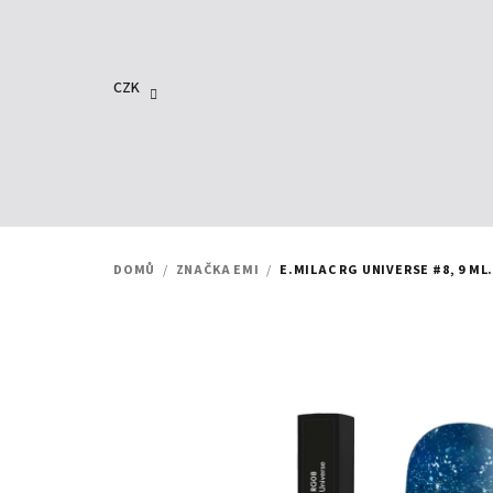
Přejít
na
obsah
CZK
DOMŮ
/
ZNAČKA EMI
/
E.MILAC RG UNIVERSE #8, 9 ML