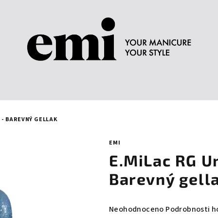
. - BAREVNÝ GELLAK
EMI
E.MiLac RG Un
Barevný gell
Průměrné
Neohodnoceno
Podrobnosti h