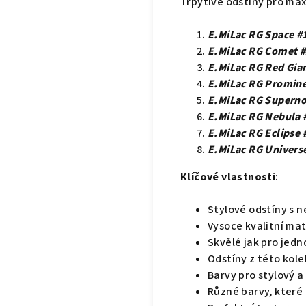
Třpytivé odstíny pro max
E.MiLac RG Space #1
E.MiLac RG Comet #
E.MiLac RG Red Gian
E.MiLac RG Promine
E.MiLac RG Superno
E.MiLac RG Nebula #
E.MiLac RG Eclipse 
E.MiLac RG Universe
Klíčové vlastnosti
:
Stylové odstíny s 
Vysoce kvalitní mat
Skvělé jak pro jedn
Odstíny z této kol
Barvy pro stylový a
Různé barvy, které 