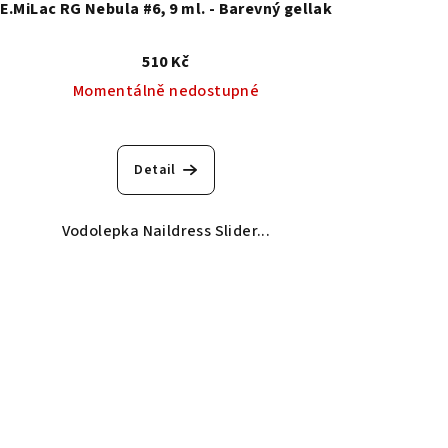
E.MiLac RG Nebula #6, 9 ml. - Barevný gellak
510 Kč
Momentálně nedostupné
Detail
Vodolepka Naildress Slider...