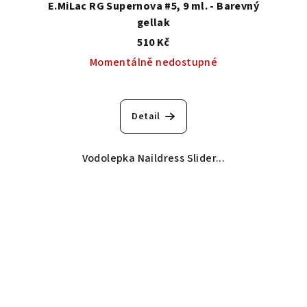
E.MiLac RG Supernova #5, 9 ml. - Barevný
gellak
510 Kč
Momentálně nedostupné
Detail
Vodolepka Naildress Slider...