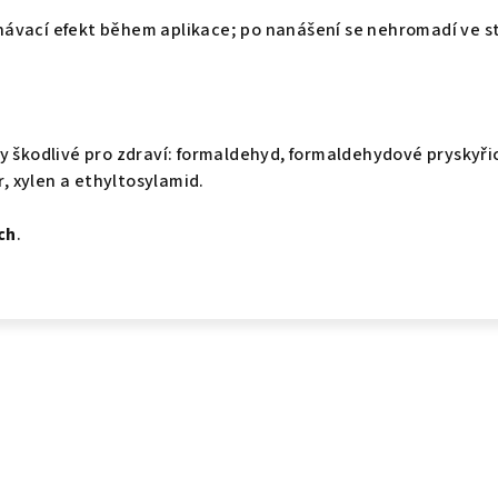
ávací efekt během aplikace; po nanášení se nehromadí ve s
y škodlivé pro zdraví: formaldehyd, formaldehydové pryskyři
r, xylen a ethyltosylamid.
ch
.