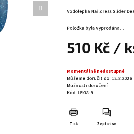
hodnocení
produktu
Vodolepka Naildress Slider Des
je
0,0
Položka byla vyprodána…
z
5
510 Kč
/ k
hvězdiček.
Měrná
cena:
Momentálně nedostupné
Můžeme doručit do:
12.8.2026
Možnosti doručení
Kód:
LRG8-9
Tisk
Zeptat se