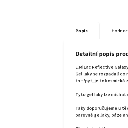
Popis
Hodnoc
Detailní popis pro
E.MiLac Reflective Galaxy
Gel laky se rozpadají do
to třpyt, je to kosmická
Tyto gel laky lze míchat 
Taky doporučujeme u těc
barevné gellaky, báze an