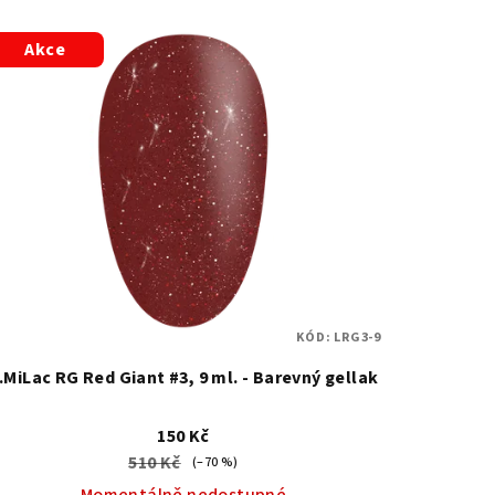
Akce
KÓD:
LRG3-9
.MiLac RG Red Giant #3, 9 ml. - Barevný gellak
150 Kč
510 Kč
(–70 %)