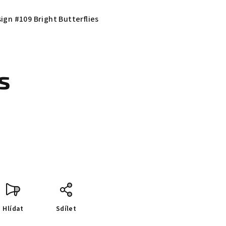
ign #109 Bright Butterflies
s
Hlídat
Sdílet