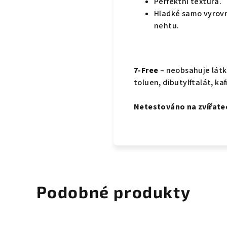
Perfektní textura.
Hladké samo vyrovn
nehtu.
7-Free
– neobsahuje látk
toluen, dibutylftalát, kaf
Netestováno na zvířate
Podobné produkty