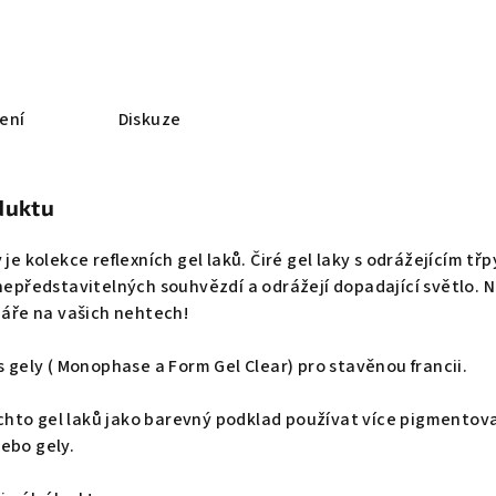
ení
Diskuze
duktu
 je kolekce reflexních gel laků. Čiré gel laky s odrážejícím tř
 nepředstavitelných souhvězdí a odrážejí dopadající světlo. N
 záře na vašich nehtech!
s gely ( Monophase a Form Gel Clear) pro stavěnou francii.
hto gel laků jako barevný podklad používat více pigmentov
ebo gely.