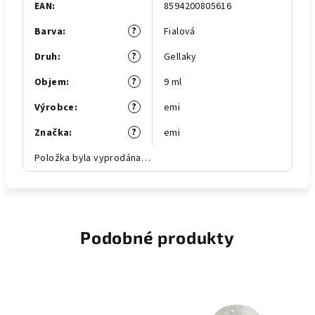
EAN
:
8594200805616
?
Barva
:
Fialová
?
Druh
:
Gellaky
?
Objem
:
9 ml
?
Výrobce
:
emi
?
Značka
:
emi
Položka byla vyprodána…
Podobné produkty