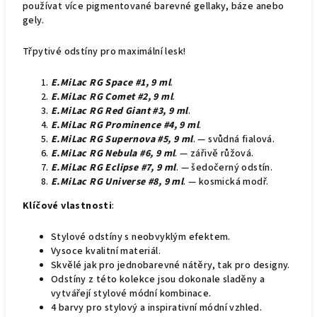
používat více pigmentované barevné gellaky, báze anebo
gely.
Třpytivé odstíny pro maximální lesk!
E.MiLac RG Space #1, 9 ml
.
E.MiLac RG Comet #2, 9 ml
.
E.MiLac RG Red Giant #3, 9 ml
.
E.MiLac RG Prominence #4, 9 ml
.
E.MiLac RG Supernova #5, 9 ml
. — svůdná fialová.
E.MiLac RG Nebula #6, 9 ml
. — zářivě růžová.
E.MiLac RG Eclipse #7, 9 ml
. — šedočerný odstín.
E.MiLac RG Universe #8, 9 ml
. — kosmická modř.
Klíčové vlastnosti
:
Stylové odstíny s neobvyklým efektem.
Vysoce kvalitní materiál.
Skvělé jak pro jednobarevné nátěry, tak pro designy.
Odstíny z této kolekce jsou dokonale sladěny a
vytvářejí stylové módní kombinace.
4 barvy pro stylový a inspirativní módní vzhled.