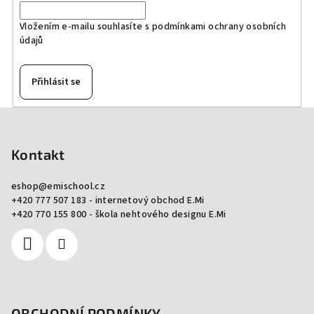
Vložením e-mailu souhlasíte s
podmínkami ochrany osobních
údajů
Přihlásit se
Z
á
p
Kontakt
a
eshop
@
emischool.cz
t
+420 777 507 183 - internetový obchod E.Mi
í
+420 770 155 800 - škola nehtového designu E.Mi
OBCHODNÍ PODMÍNKY