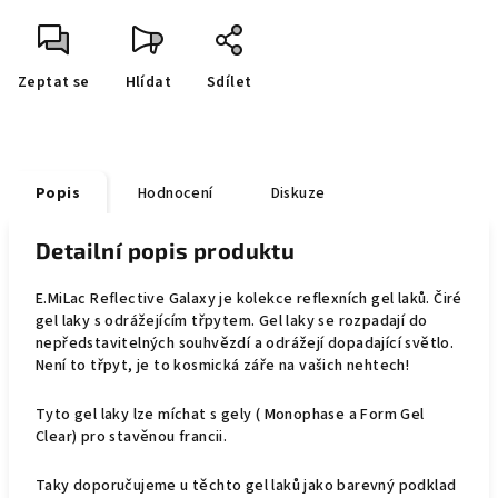
Zeptat se
Hlídat
Sdílet
Popis
Hodnocení
Diskuze
Detailní popis produktu
E.MiLac Reflective Galaxy je kolekce reflexních gel laků. Čiré
gel laky s odrážejícím třpytem. Gel laky se rozpadají do
nepředstavitelných souhvězdí a odrážejí dopadající světlo.
Není to třpyt, je to kosmická záře na vašich nehtech!
Tyto gel laky lze míchat s gely ( Monophase a Form Gel
Clear) pro stavěnou francii.
Taky doporučujeme u těchto gel laků jako barevný podklad