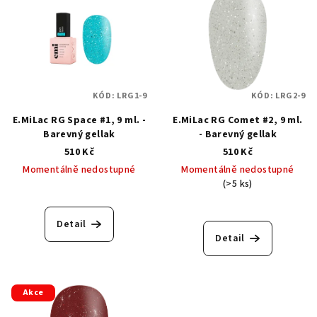
KÓD:
LRG1-9
KÓD:
LRG2-9
E.MiLac RG Space #1, 9 ml. -
E.MiLac RG Comet #2, 9 ml.
Barevný gellak
- Barevný gellak
510 Kč
510 Kč
Momentálně nedostupné
Momentálně nedostupné
(>5 ks)
Detail
Detail
Akce