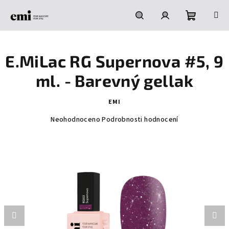
Přejít
na
obsah
Nákupní
Hledat
Přihlášení
E.MiLac RG Supernova #5, 9
košík
ml. - Barevný gellak
EMI
Průměrné
Neohodnoceno
Podrobnosti hodnocení
hodnocení
produktu
je
0,0
z
5
hvězdiček.