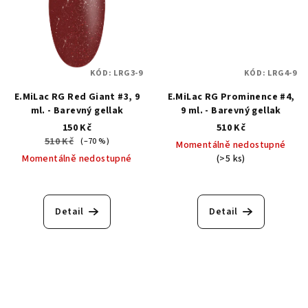
KÓD:
LRG3-9
KÓD:
LRG4-9
E.MiLac RG Red Giant #3, 9
E.MiLac RG Prominence #4,
ml. - Barevný gellak
9 ml. - Barevný gellak
150 Kč
510 Kč
510 Kč
(–70 %)
Momentálně nedostupné
Momentálně nedostupné
(>5 ks)
Průměrné
hodnocení
produktu
Detail
Detail
je
5,0
z
5
hvězdiček.