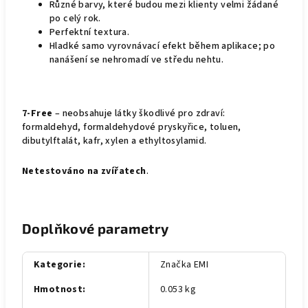
Různé barvy, které budou mezi klienty velmi žádané
po celý rok.
Perfektní textura.
Hladké samo vyrovnávací efekt během aplikace; po
nanášení se nehromadí ve středu nehtu.
7-Free
– neobsahuje látky škodlivé pro zdraví:
formaldehyd, formaldehydové pryskyřice, toluen,
dibutylftalát, kafr, xylen a ethyltosylamid.
Netestováno na zvířatech
.
Doplňkové parametry
Kategorie
:
Značka EMI
Hmotnost
:
0.053 kg