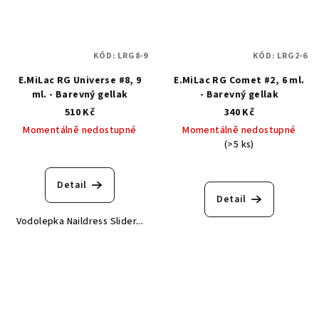
KÓD:
LRG8-9
KÓD:
LRG2-6
E.MiLac RG Universe #8, 9
E.MiLac RG Comet #2, 6 ml.
ml. - Barevný gellak
- Barevný gellak
510 Kč
340 Kč
Momentálně nedostupné
Momentálně nedostupné
(>5 ks)
Detail
Detail
Vodolepka Naildress Slider...