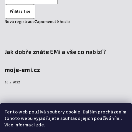
Přihlásit se
Nová registrace
Zapomenuté heslo
Jak dobře znáte EMi a vše co nabízí?
moje-emi.cz
16.5.2022
Přijímáme online platby
Tento web používá soubory cookie. Dalším procházením
tohoto webu vyjadřujete souhlas s jejich používáním..
Více informací
zde
.