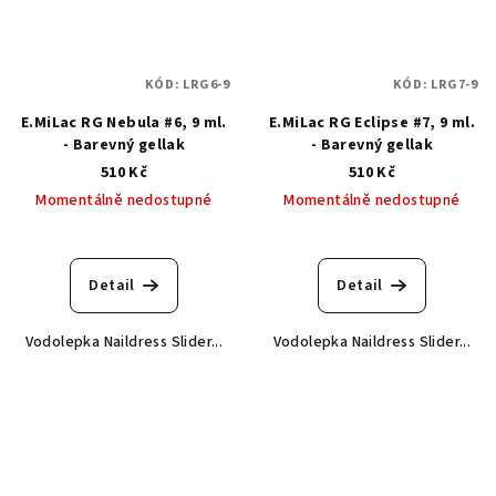
KÓD:
LRG6-9
KÓD:
LRG7-9
E.MiLac RG Nebula #6, 9 ml.
E.MiLac RG Eclipse #7, 9 ml.
- Barevný gellak
- Barevný gellak
510 Kč
510 Kč
Momentálně nedostupné
Momentálně nedostupné
Detail
Detail
Vodolepka Naildress Slider...
Vodolepka Naildress Slider...