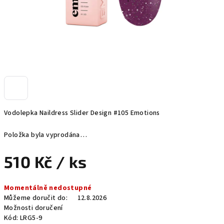
Vodolepka Naildress Slider Design #105 Emotions
Položka byla vyprodána…
510 Kč
/ ks
Měrná
Momentálně nedostupné
cena:
Můžeme doručit do:
12.8.2026
Možnosti doručení
Kód:
LRG5-9