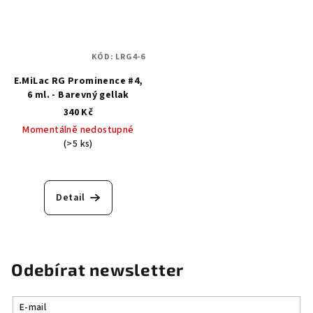
KÓD:
LRG4-6
E.MiLac RG Prominence #4,
6 ml. - Barevný gellak
340 Kč
Momentálně nedostupné
(>5 ks)
Detail
Odebírat newsletter
E-mail