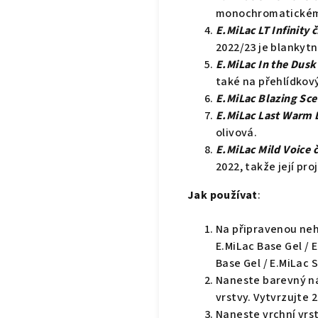
monochromatickém 
E.MiLac LT Infinity č
2022/23 je blankyt
E.MiLac In the Dusk 
také na přehlídkov
E.MiLac Blazing Sce
E.MiLac Last Warm D
olivová.
E.MiLac Mild Voice č
2022, takže její pr
Jak používat
:
Na připravenou neh
E.MiLac Base Gel / 
Base Gel / E.MiLac 
Naneste barevný nát
vrstvy. Vytvrzujte 
Naneste vrchní vrst