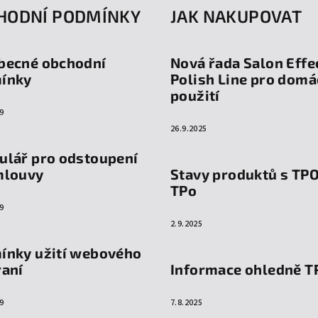
HODNÍ PODMÍNKY
JAK NAKUPOVAT
becné obchodní
Nová řada Salon Effe
ínky
Polish Line pro domá
použití
9
26.9.2025
ulář pro odstoupení
mlouvy
Stavy produktů s TP
TPo
9
2.9.2025
ínky užití webového
raní
Informace ohledně T
9
7.8.2025