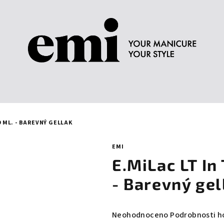
9 ML. - BAREVNÝ GELLAK
EMI
E.MiLac LT In
- Barevný gel
Průměrné
Neohodnoceno
Podrobnosti h