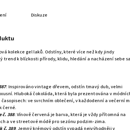
ení
Diskuze
duktu
ová kolekce gel laků. Odstíny, které více než kdy jindy
 trend k blízkosti přírody, klidu, hledání a nacházení sebe s
387
: Inspirováno vintage dřevem, odstín tmavý dub, velmi
luxusní. Hluboká čokoláda, která byla prezentována v módníc
h časopisech: ve svrchním oblečení, v každodenní a večerní 
k černé.
 č. 388
: Vínově červená je barva, která je vždy přítomná na
ch a ve streetové módě pro sezónu podzim-zima.
k č. 389
: Jemný krémový odstín vypadá nejvýhodněji v