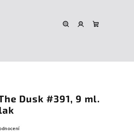
Hledat
Přihlášení
Nákupní
košík
 The Dusk #391, 9 ml.
lak
odnocení