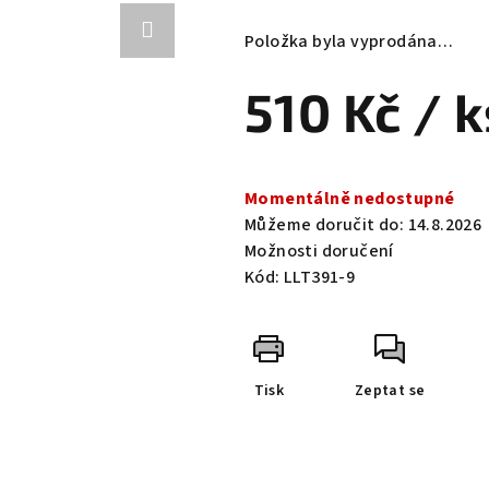
hodnocení
produktu
Položka byla vyprodána…
je
0,0
510 Kč
/ k
z
5
hvězdiček.
Měrná
cena:
Momentálně nedostupné
Můžeme doručit do:
14.8.2026
Možnosti doručení
Kód:
LLT391-9
Tisk
Zeptat se