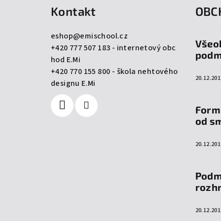
Kontakt
OBC
p
a
eshop
@
emischool.cz
Všeo
+420 777 507 183 - internetový obc
t
podm
hod E.Mi
í
+420 770 155 800 - škola nehtového
20.12.201
designu E.Mi
Form
od s
20.12.201
Podm
rozh
20.12.201