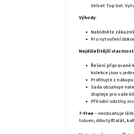
Velvet Top Gel. Vyt
Výhody
:
Nabídněte zákazník
Pro vytvoření doko
Nejdůležitější vlastnost
Řešení připravené k
kolekce jsou v jedn
Profitujte z nákupu
Sada obsahuje nale
displeje pro vaše kl
Přírodní odstíny i
7-Free
– neobsahuje látk
toluen, dibutylftalát, kaf