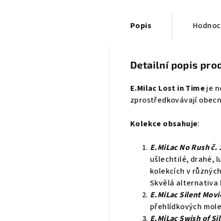
Popis
Hodnoc
Detailní popis pro
E.Milac Lost in Time
je n
zprostředkovávají obecný
Kolekce obsahuje
:
E.MiLac No Rush č. 
ušlechtilé, drahé, 
kolekcích v různýc
Skvělá alternativa 
E.MiLac Silent Movie
přehlídkových mole
E.MiLac Swish of Sil