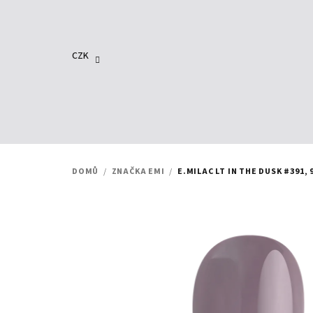
Přejít
na
obsah
CZK
DOMŮ
/
ZNAČKA EMI
/
E.MILAC LT IN THE DUSK #391, 