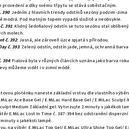
provedení a díky svému třpytu se stává soběstačným.
. 390
: Jedním z hlavních trendy odstínů sezóny podzim-zima
ně modrá. Pod matným topem vypadá složitě a neobvykle.
č. 391
: Klidný šedofialový odstín se tuto sezónu stal oblíben
ých molech.
nt č. 392
: Jasná, ale zároveň úzce spjatá s přírodou.
ay č. 393
: Zelený odstín, odstín jade, jemná, ochranná barva
. 394
: Fialová byla v různých článcích uznána jako barva rok
ojevy můžeme vidět i v zimní módě.
tovou ploténku naneste základní vrstvu dle vlastního výběr
E.MiLac Ace Base Gel / E.MiLac Hard Base Gel / E.MiLac Sculpt-
Sculpt Medium Základní gel. Vytvrzujte 2 minuty v jakékoli la
ěr E.MiLac Lost In Time č. 387-394 bez odstranění disperzní
2 minuty v jakékoli lampě.
vu, na výběr: E.MiLac Top Gel/ E.MiLac Ultra Shine Top Gel/ E