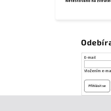
Netestováno na zvířate
Odebír
E-mail
Vložením e-mai
Přihlásit se