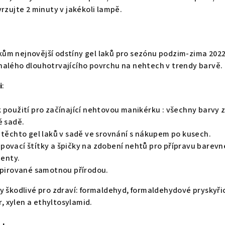
vrzujte 2 minuty v jakékoli lampě.
ům nejnovější odstíny gel laků pro sezónu podzim-zima 2022
nalého dlouhotrvajícího povrchu na nehtech v trendy barvě.
i
:
 použití pro začínající nehtovou manikérku : všechny barvy 
é sadě.
 těchto gel laků v sadě ve srovnání s nákupem po kusech.
povací štítky a špičky na zdobení nehtů pro přípravu barev
ienty.
nspirované samotnou přírodou.
y škodlivé pro zdraví: formaldehyd, formaldehydové pryskyři
r, xylen a ethyltosylamid.