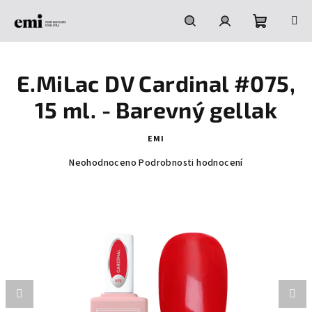
Přejít
na
obsah
Nákupní
Hledat
Přihlášení
E.MiLac DV Cardinal #075,
košík
15 ml. - Barevný gellak
EMI
Průměrné
Neohodnoceno
Podrobnosti hodnocení
hodnocení
produktu
je
0,0
z
5
hvězdiček.