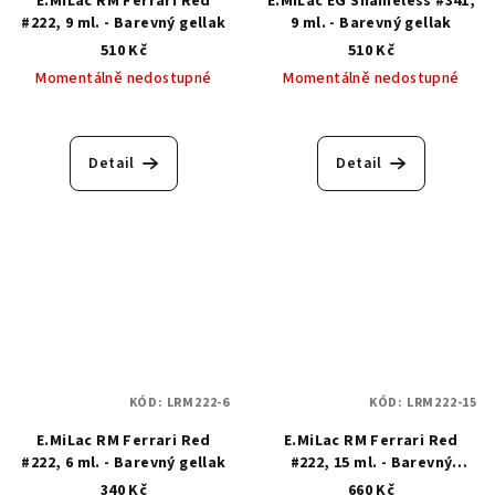
E.MiLac RM Ferrari Red
E.MiLac EG Shameless #341,
#222, 9 ml. - Barevný gellak
9 ml. - Barevný gellak
510 Kč
510 Kč
Momentálně nedostupné
Momentálně nedostupné
Detail
Detail
KÓD:
LRM222-6
KÓD:
LRM222-15
E.MiLac RM Ferrari Red
E.MiLac RM Ferrari Red
#222, 6 ml. - Barevný gellak
#222, 15 ml. - Barevný
gellak
340 Kč
660 Kč