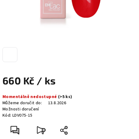
660 Kč
/ ks
Měrná
Momentálně nedostupné
(>5 ks)
cena:
Můžeme doručit do:
13.8.2026
Možnosti doručení
Kód:
LDV075-15