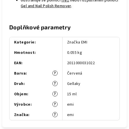
odstraňuje se pomocí
fréz
nebo rozpuštěním pomocí
Gel and Nail Polish Remover
.
Doplňkové parametry
Kategorie
:
Značka EMI
Hmotnost
:
0.055 kg
EAN
:
2011000031022
?
Barva
:
Červená
?
Druh
:
Gellaky
?
Objem
:
15 ml
?
Výrobce
:
emi
?
Značka
:
emi