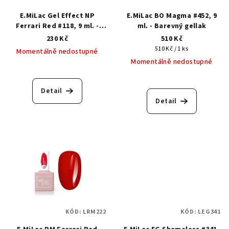
E.MiLac Gel Effect NP
E.MiLac BO Magma #452, 9
Ferrari Red #118, 9 ml. -
ml. - Barevný gellak
Klasický lak s gelovým
230 Kč
510 Kč
efektem
Měrná
510 Kč / 1 ks
Momentálně nedostupné
cena:
Momentálně nedostupné
Průměrné
hodnocení
produktu
Detail
je
Detail
5,0
z
5
hvězdiček.
KÓD:
LRM222
KÓD:
LEG341