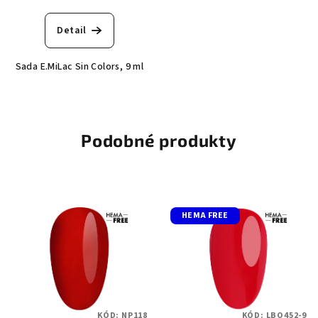
Detail
Sada E.MiLac Sin Colors, 9 ml
Podobné produkty
HEMA FREE
KÓD:
NP118
KÓD:
LBO452-9