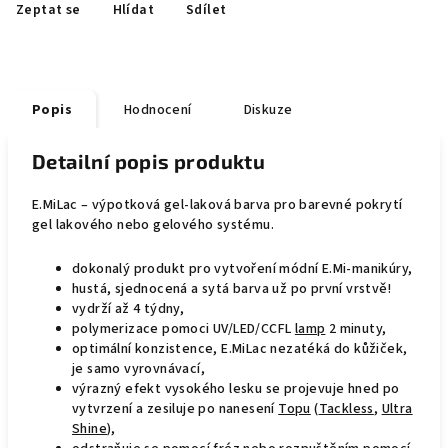
Zeptat se
Hlídat
Sdílet
Popis
Hodnocení
Diskuze
Detailní popis produktu
E.MiLac – výpotková gel-laková barva pro barevné pokrytí
gel lakového nebo gelového systému.
dokonalý produkt pro vytvoření módní E.Mi-manikúry,
hustá, sjednocená a sytá barva už po první vrstvě!
vydrží až 4 týdny,
polymerizace pomoci UV/LED/CCFL
lamp
2 minuty,
optimální konzistence, E.MiLac nezatéká do kůžiček,
je samo vyrovnávací,
výrazný efekt vysokého lesku se projevuje hned po
vytvrzení a zesiluje po nanesení
Topu
(
Tackless
,
Ultra
Shine
),