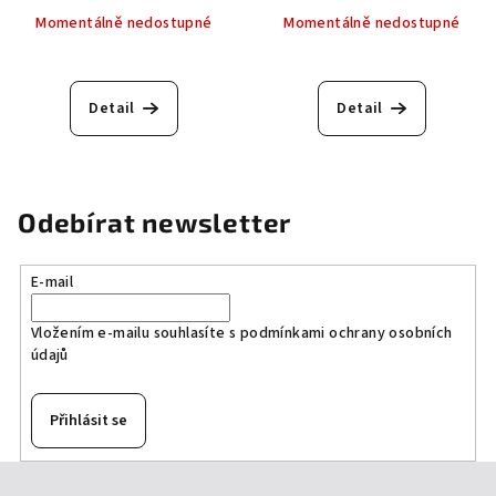
Momentálně nedostupné
Momentálně nedostupné
Detail
Detail
Odebírat newsletter
E-mail
Vložením e-mailu souhlasíte s
podmínkami ochrany osobních
údajů
Přihlásit se
Z