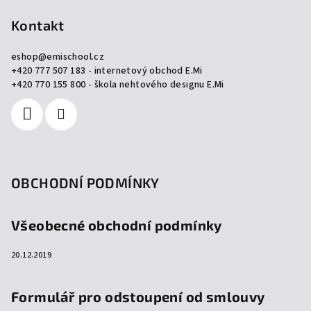
á
p
Kontakt
a
eshop
@
emischool.cz
t
+420 777 507 183 - internetový obchod E.Mi
í
+420 770 155 800 - škola nehtového designu E.Mi
OBCHODNÍ PODMÍNKY
Všeobecné obchodní podmínky
20.12.2019
Formulář pro odstoupení od smlouvy