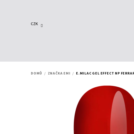
Přejít
na
obsah
CZK
DOMŮ
/
ZNAČKA EMI
/
E.MILAC GEL EFFECT NP FERRAR