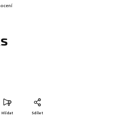
nocení
ks
Hlídat
Sdílet