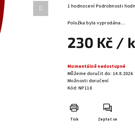
Průměrné
1 hodnocení
Podrobnosti hod
hodnocení
produktu
Položka byla vyprodána…
je
5,0
230 Kč
/ 
z
5
hvězdiček.
Měrná
cena:
Momentálně nedostupné
Můžeme doručit do:
14.8.2026
Možnosti doručení
Kód:
NP118
Tisk
Zeptat se