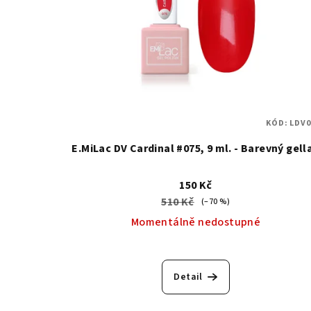
KÓD:
LDV0
E.MiLac DV Cardinal #075, 9 ml. - Barevný gell
150 Kč
510 Kč
(–70 %)
Momentálně nedostupné
Detail