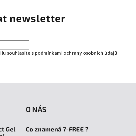
at newsletter
lu souhlasíte s
podmínkami ochrany osobních údajů
O NÁS
ct Gel
Co znamená 7-FREE ?
cí