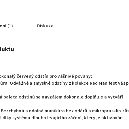
ní (1)
Diskuze
duktu
Dokonalý červený odstín pro vášnivé povahy;
úra. Odvážné a smyslné odstíny z kolekce Red Manifest vás p
á paleta odstínů se navzájem dokonale doplňuje a vytváří
 Bezchybná a odolná manikúra bez oděrů a mikroprasklin zů
 díky systému dlouhotrvajícího záření, který je aktivován