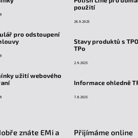
použití
9
26.9.2025
ulář pro odstoupení
mlouvy
Stavy produktů s TP
TPo
9
2.9.2025
ínky užití webového
raní
Informace ohledně T
9
7.8.2025
dobře znáte EMi a
Přijímáme online