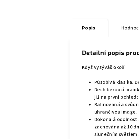
Popis
Hodnoce
Detailní popis pro
Když vyzýváš okolí!
Působivá klasika. 
Dech beroucí manik
již na první pohled;
Rafinovaná a svůdn
uhrančivou image.
Dokonalá odolnost.
zachována až 10 dní
slunečním světlem.