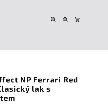
Hledat
Přihlášení
Nákupní
košík
ffect NP Ferrari Red
Klasický lak s
ktem