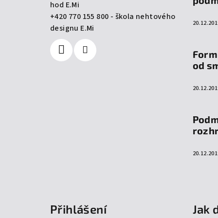
hod E.Mi
í
+420 770 155 800 - škola nehtového
20.12.201
designu E.Mi
Form
od s
20.12.201
Podm
rozh
20.12.201
Přihlášení
Jak 