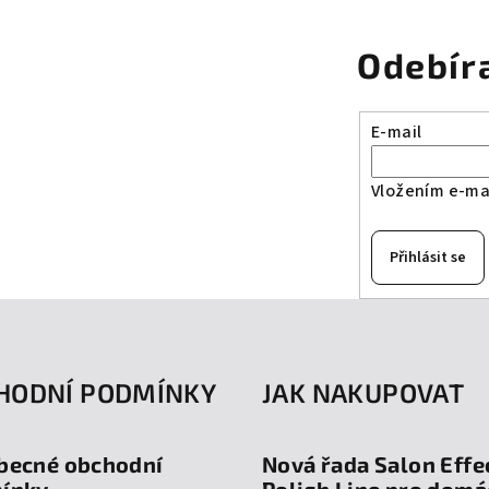
Odebír
E-mail
Vložením e-mai
Přihlásit se
HODNÍ PODMÍNKY
JAK NAKUPOVAT
becné obchodní
Nová řada Salon Effe
ínky
Polish Line pro domá