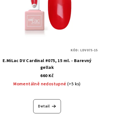
KÓD:
LDV075-15
E.MiLac DV Cardinal #075, 15 ml. - Barevný
gellak
660 Kč
Momentálně nedostupné
(>5 ks)
Detail