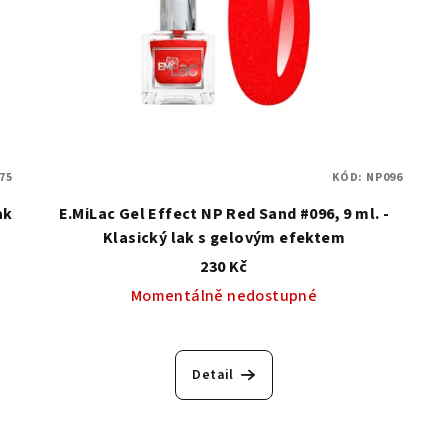
75
KÓD:
NP096
ak
E.MiLac Gel Effect NP Red Sand #096, 9 ml. -
Klasický lak s gelovým efektem
230 Kč
Momentálně nedostupné
Detail