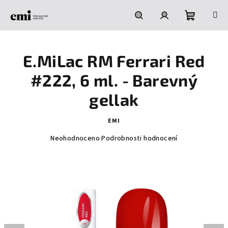
Přejít
na
obsah
Nákupní
Hledat
Přihlášení
E.MiLac RM Ferrari Red
košík
#222, 6 ml. - Barevný
gellak
EMI
Průměrné
Neohodnoceno
Podrobnosti hodnocení
hodnocení
produktu
je
0,0
z
5
hvězdiček.