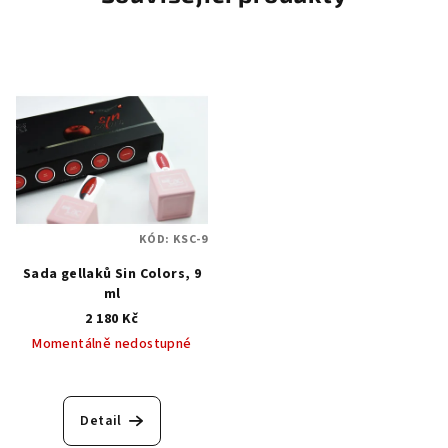
KÓD:
KSC-9
Sada gellaků Sin Colors, 9
ml
2 180 Kč
Momentálně nedostupné
Detail