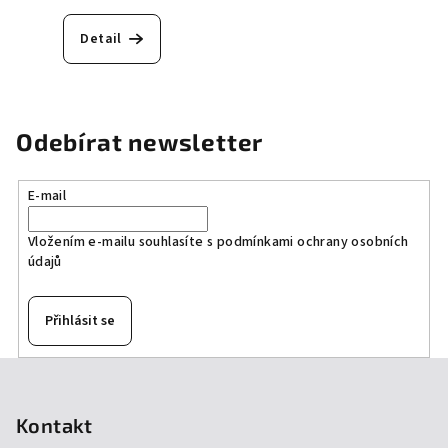
Detail
Odebírat newsletter
E-mail
Vložením e-mailu souhlasíte s
podmínkami ochrany osobních
údajů
Přihlásit se
Z
á
p
Kontakt