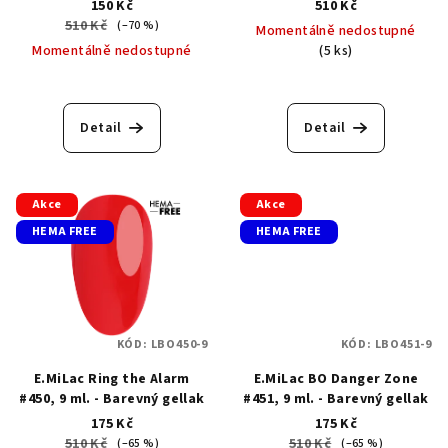
150 Kč
510 Kč
510 Kč
(–70 %)
Momentálně nedostupné
Momentálně nedostupné
(5 ks)
Detail
Detail
Akce
Akce
HEMA FREE
HEMA FREE
KÓD:
LBO450-9
KÓD:
LBO451-9
E.MiLac Ring the Alarm
E.MiLac BO Danger Zone
#450, 9 ml. - Barevný gellak
#451, 9 ml. - Barevný gellak
175 Kč
175 Kč
510 Kč
510 Kč
(–65 %)
(–65 %)