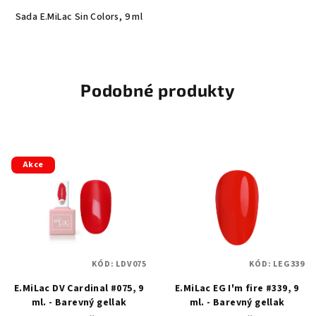
Sada E.MiLac Sin Colors, 9 ml
Podobné produkty
Akce
KÓD:
LDV075
KÓD:
LEG339
E.MiLac DV Cardinal #075, 9
E.MiLac EG I'm fire #339, 9
ml. - Barevný gellak
ml. - Barevný gellak