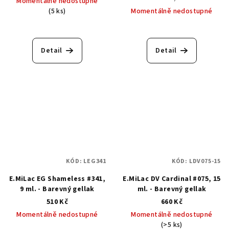
Momentálně nedostupné
cena:
(5 ks)
Momentálně nedostupné
Detail
Detail
KÓD:
LEG341
KÓD:
LDV075-15
E.MiLac EG Shameless #341,
E.MiLac DV Cardinal #075, 15
9 ml. - Barevný gellak
ml. - Barevný gellak
510 Kč
660 Kč
Momentálně nedostupné
Momentálně nedostupné
(>5 ks)