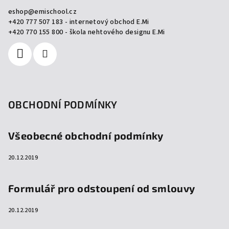
a
eshop
@
emischool.cz
t
+420 777 507 183 - internetový obchod E.Mi
í
+420 770 155 800 - škola nehtového designu E.Mi
OBCHODNÍ PODMÍNKY
Všeobecné obchodní podmínky
20.12.2019
Formulář pro odstoupení od smlouvy
20.12.2019