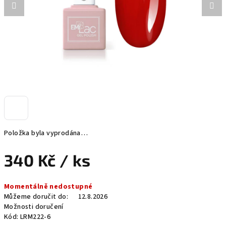
Položka byla vyprodána…
340 Kč
/ ks
Měrná
Momentálně nedostupné
cena:
Můžeme doručit do:
12.8.2026
Možnosti doručení
Kód:
LRM222-6