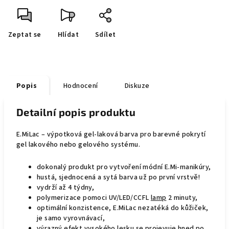
Zeptat se
Hlídat
Sdílet
Popis
Hodnocení
Diskuze
Detailní popis produktu
E.MiLac – výpotková gel-laková barva pro barevné pokrytí
gel lakového nebo gelového systému.
dokonalý produkt pro vytvoření módní E.Mi-manikúry,
hustá, sjednocená a sytá barva už po první vrstvě!
vydrží až 4 týdny,
polymerizace pomoci UV/LED/CCFL
lamp
2 minuty,
optimální konzistence, E.MiLac nezatéká do kůžiček,
je samo vyrovnávací,
výrazný efekt vysokého lesku se projevuje hned po