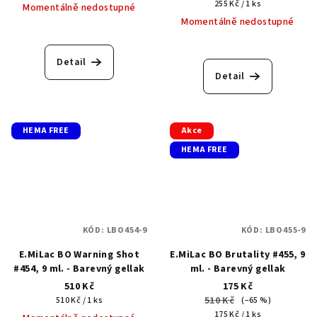
cena:
Měrná
255 Kč / 1 ks
Momentálně nedostupné
cena:
Momentálně nedostupné
Detail
Detail
HEMA FREE
Akce
HEMA FREE
KÓD:
LBO454-9
KÓD:
LBO455-9
E.MiLac BO Warning Shot
E.MiLac BO Brutality #455, 9
#454, 9 ml. - Barevný gellak
ml. - Barevný gellak
510 Kč
175 Kč
Měrná
510 Kč
510 Kč / 1 ks
(–65 %)
cena:
Měrná
175 Kč / 1 ks