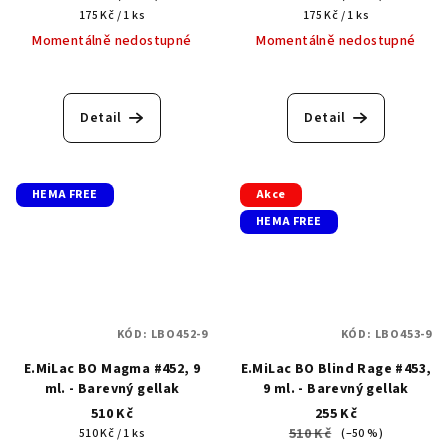
Měrná
Měrná
175 Kč / 1 ks
175 Kč / 1 ks
cena:
cena:
Momentálně nedostupné
Momentálně nedostupné
Detail
Detail
HEMA FREE
Akce
HEMA FREE
KÓD:
LBO452-9
KÓD:
LBO453-9
E.MiLac BO Magma #452, 9
E.MiLac BO Blind Rage #453,
ml. - Barevný gellak
9 ml. - Barevný gellak
510 Kč
255 Kč
Měrná
510 Kč
510 Kč / 1 ks
(–50 %)