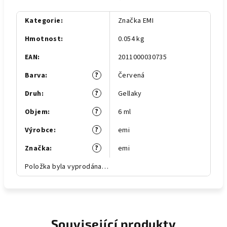
Kategorie
:
Značka EMI
Hmotnost
:
0.054 kg
EAN
:
2011000030735
?
Barva
:
Červená
?
Druh
:
Gellaky
?
Objem
:
6 ml
?
Výrobce
:
emi
?
Značka
:
emi
Položka byla vyprodána…
Související produkty