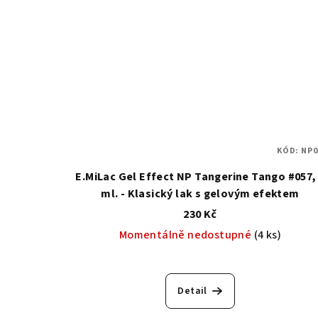
KÓD:
NP0
E.MiLac Gel Effect NP Tangerine Tango #057,
ml. - Klasický lak s gelovým efektem
230 Kč
Momentálně nedostupné
(4 ks)
Detail