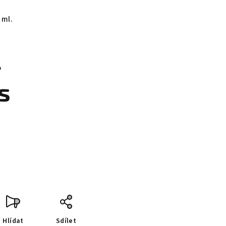
 ml.
%
s
Hlídat
Sdílet