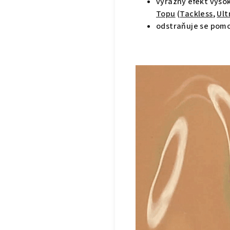
výrazný efekt vysok
Topu
(
Tackless
,
Ult
odstraňuje se pom