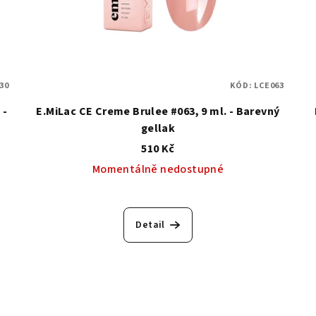
30
KÓD:
LCE063
 -
E.MiLac CE Creme Brulee #063, 9 ml. - Barevný
gellak
510 Kč
Momentálně nedostupné
Detail