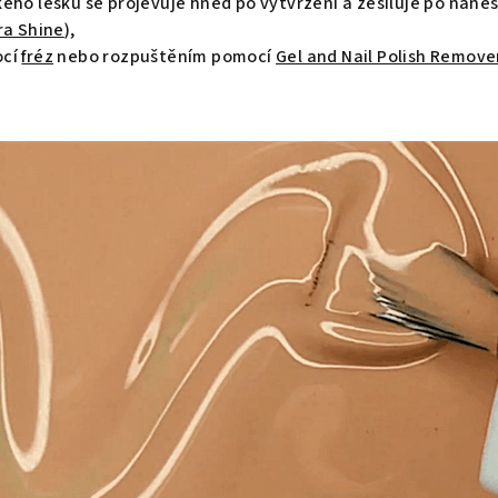
ého lesku se projevuje hned po vytvrzení a zesiluje po nane
ra Shine
),
ocí
fréz
nebo rozpuštěním pomocí
Gel and Nail Polish Remove