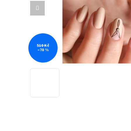
510 Kč
–70 %