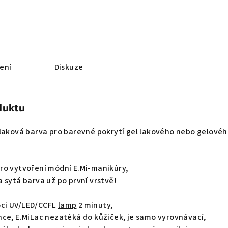
ení
Diskuze
duktu
-laková barva pro barevné pokrytí gel lakového nebo gelové
ro vytvoření módní E.Mi-manikúry,
 sytá barva už po první vrstvě!
ci UV/LED/CCFL
lamp
2 minuty,
nce, E.MiLac nezatéká do kůžiček, je samo vyrovnávací,