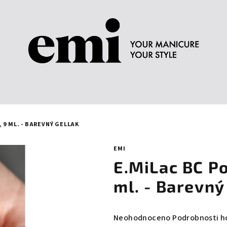
 9 ML. - BAREVNÝ GELLAK
EMI
E.MiLac BC P
ml. - Barevný
Průměrné
Neohodnoceno
Podrobnosti h