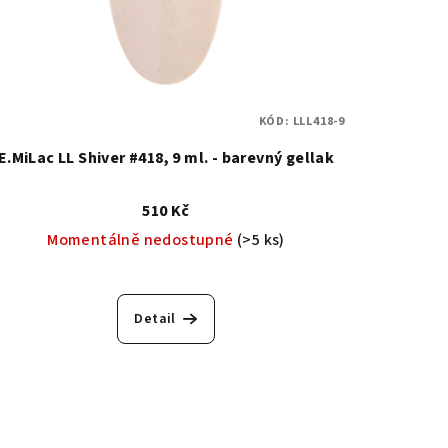
KÓD:
LLL418-9
E.MiLac LL Shiver #418, 9 ml. - barevný gellak
510 Kč
Momentálně nedostupné
(>5 ks)
Detail