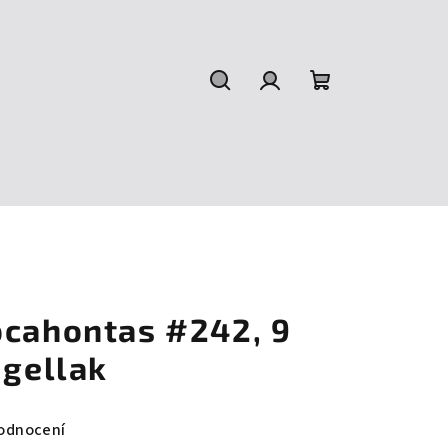
Hledat
Přihlášení
Nákupní
košík
ocahontas #242, 9
 gellak
odnocení