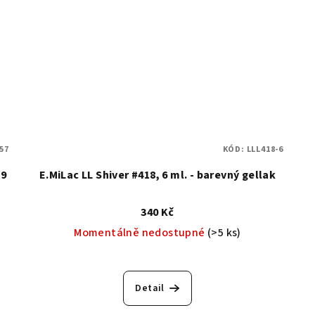
57
KÓD:
LLL418-6
 9
E.MiLac LL Shiver #418, 6 ml. - barevný gellak
340 Kč
Momentálně nedostupné
(>5 ks)
Detail