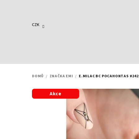
Přejít
na
obsah
CZK
DOMŮ
/
ZNAČKA EMI
/
E.MILAC BC POCAHONTAS #242,
Akce