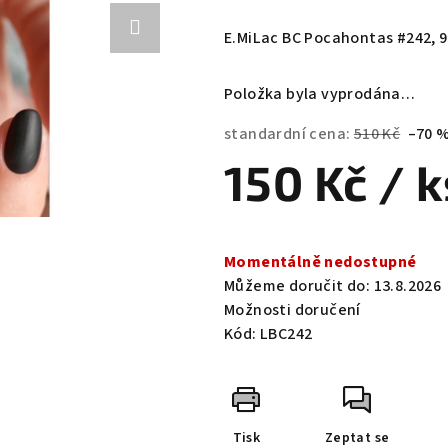
hodnocení
produktu
E.MiLac BC Pocahontas #242, 9
je
0,0
Položka byla vyprodána…
z
5
standardní cena:
510 Kč
–70 
hvězdiček.
150 Kč
/ k
Měrná
cena:
Momentálně nedostupné
Můžeme doručit do:
13.8.2026
Možnosti doručení
Kód:
LBC242
Tisk
Zeptat se