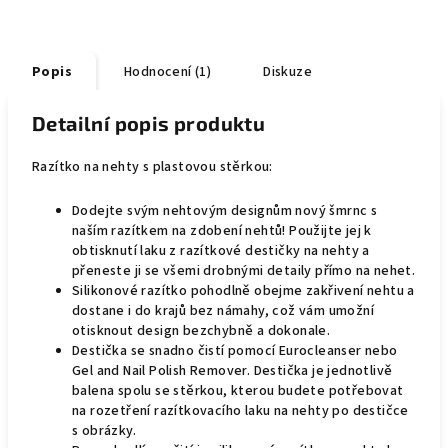
Popis
Hodnocení (1)
Diskuze
Detailní popis produktu
Razítko na nehty s plastovou stěrkou:
Dodejte svým nehtovým designům nový šmrnc s
naším razítkem na zdobení nehtů! Použijte jej k
obtisknutí laku z razítkové destičky na nehty a
přeneste ji se všemi drobnými detaily přímo na nehet.
Silikonové razítko pohodlně obejme zakřivení nehtu a
dostane i do krajů bez námahy, což vám umožní
otisknout design bezchybně a dokonale.
Destička se snadno čistí pomocí Eurocleanser nebo
Gel and Nail Polish Remover. Destička je jednotlivě
balena spolu se stěrkou, kterou budete potřebovat
na rozetření razítkovacího laku na nehty po destičce
s obrázky.