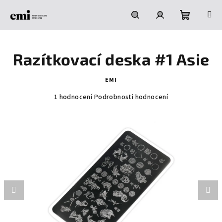
Přejít
na
obsah
Nákupní
Hledat
Přihlášení
Razítkovací deska #1 Asie
košík
EMI
Průměrné
1 hodnocení
Podrobnosti hodnocení
hodnocení
produktu
je
5,0
z
5
hvězdiček.