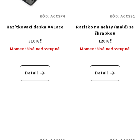
KÓD:
ACCSP4
KÓD:
ACCSS1
Razítkovací deska #4 Lace
Razítko na nehty (malé) se
škrabkou
310 Kč
120 Kč
Momentálně nedostupné
Momentálně nedostupné
Průměrné
hodnocení
produktu
Detail
Detail
je
5,0
z
5
hvězdiček.