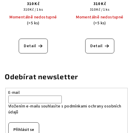
310 Kč
310 Kč
Měrná
Měrná
310 Kč / 1 ks
310 Kč / 1 ks
cena:
cena:
Momentálně nedostupné
Momentálně nedostupné
(>5 ks)
(>5 ks)
Detail
Detail
Odebírat newsletter
E-mail
Vložením e-mailu souhlasíte s
podmínkami ochrany osobních
údajů
Přihlásit se