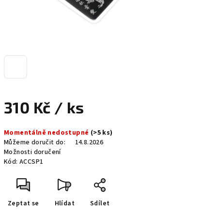
310 Kč
/ ks
Měrná
Momentálně nedostupné
(>5 ks)
cena:
Můžeme doručit do:
14.8.2026
Možnosti doručení
Kód:
ACCSP1
Zeptat se
Hlídat
Sdílet