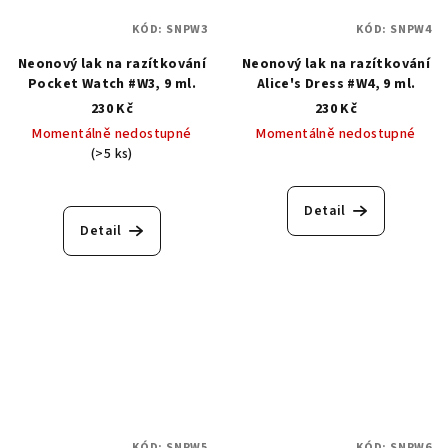
KÓD:
SNPW3
KÓD:
SNPW4
Neonový lak na razítkování
Neonový lak na razítkování
Pocket Watch #W3, 9 ml.
Alice's Dress #W4, 9 ml.
230 Kč
230 Kč
Momentálně nedostupné
Momentálně nedostupné
(>5 ks)
Detail
Detail
KÓD:
SNPW5
KÓD:
SNPW6