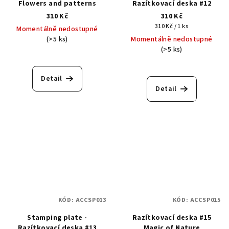
Flowers and patterns
Razítkovací deska #12
310 Kč
310 Kč
Měrná
310 Kč / 1 ks
Momentálně nedostupné
cena:
(>5 ks)
Momentálně nedostupné
(>5 ks)
Detail
Detail
KÓD:
ACCSP013
KÓD:
ACCSP015
Stamping plate -
Razítkovací deska #15
Razítkovací deska #13
Magic of Nature