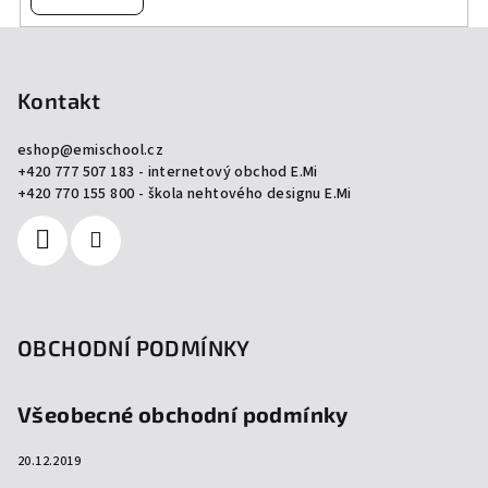
Z
á
p
Kontakt
a
eshop
@
emischool.cz
t
+420 777 507 183 - internetový obchod E.Mi
í
+420 770 155 800 - škola nehtového designu E.Mi
OBCHODNÍ PODMÍNKY
Všeobecné obchodní podmínky
20.12.2019