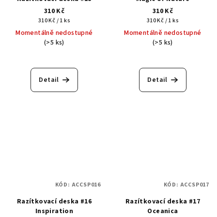
310 Kč
310 Kč
Měrná
Měrná
310 Kč / 1 ks
310 Kč / 1 ks
cena:
cena:
Momentálně nedostupné
Momentálně nedostupné
(>5 ks)
(>5 ks)
Detail
Detail
KÓD:
ACCSP016
KÓD:
ACCSP017
Razítkovací deska #16
Razítkovací deska #17
Inspiration
Oceanica