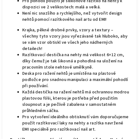
Pro pohodlí použití je silikonové razítko na nehty k
dispozici ve 2 velikostech: malá a velká.
Není nic snazšího a rychlejšího, než vytvořit design
nehtů pomocí razítkového nail artu od EMI!
Krajka, pěkné drobné prvky, vzory a textury –
všechny tyto vzory jsou vyřezávané tak hluboko, aby
se vám vzor obtiskl ve všech jeho nádherných
detailech!
Razítkovací destička na nehty má velikost 6×12 cm,
díky čemuž je tak šikovná a pohodlná na uložení na
pracovním stole nehtové umělkyně.
Deska pro ražení nehtů je umístěna na plastové
podložce pro snadnou manipulaci a maximální pohodlí
při používání.
Každá destička na ražení nehtů má ochrannou modrou
plastovou fólii, kterou je potřeba před použitím
sloupnout a je pečlivě zabalena v samostatném
průhledném sáčku.
Pro vytvoření ideálního obtisknutí vám doporučujeme
použít razítkovací laky na nehty a razítka navržené
EMI speciálně pro razítkovací nail art.