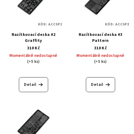
KÓD:
ACCSP2
KÓD:
ACCSP3
Razítkovací deska #2
Razítkovací deska #3
Graffity
Pattern
310 Kč
310 Kč
Momentálně nedostupné
Momentálně nedostupné
(>5 ks)
(>5 ks)
Průměrné
hodnocení
produktu
Detail
Detail
je
5,0
z
5
hvězdiček.