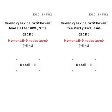
KÓD:
SNPW1
KÓD:
SNPW2
Neonový lak na razítkování
Neonový lak na razítkování
Mad Hatter #W1, 9 ml.
Tea Party #W2, 9 ml.
230 Kč
230 Kč
Momentálně nedostupné
Momentálně nedostupné
(>5 ks)
(>5 ks)
Detail
Detail