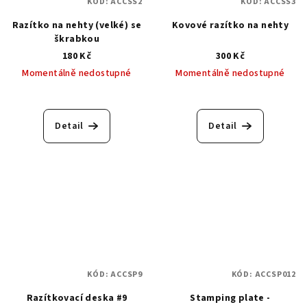
KÓD:
ACCSS2
KÓD:
ACCSS3
Razítko na nehty (velké) se
Kovové razítko na nehty
škrabkou
180 Kč
300 Kč
Momentálně nedostupné
Momentálně nedostupné
Detail
Detail
KÓD:
ACCSP9
KÓD:
ACCSP012
Razítkovací deska #9
Stamping plate -