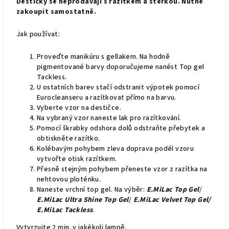
Destičky se neprodávají s razítkem a stěrkou. Nutné
zakoupit samostatně.
Jak používat:
Proveďte manikúru s gellakem. Na hodně
pigmentované barvy doporučujeme nanést Top gel
Tackless.
U ostatních barev stačí odstranit výpotek pomocí
Eurocleanseru a razítkovat přímo na barvu.
Vyberte vzor na destičce.
Na vybraný vzor naneste lak pro razítkování.
Pomocí škrabky odshora dolů odstraňte přebytek a
obtiskněte razítko.
Kolébavým pohybem zleva doprava podél vzoru
vytvořte otisk razítkem.
Přesně stejným pohybem přeneste vzor z razítka na
nehtovou ploténku.
Naneste vrchní top gel. Na výběr:
E.MiLac Top Gel
/
E.MiLac Ultra Shine Top Gel
/
E.MiLac Velvet Top Gel/
E.MiLac Tackless
.
Vytvrzujte 2 min. v jakékoli lampě.