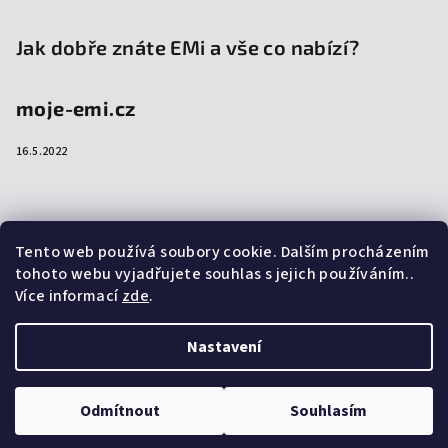
Jak dobře znáte EMi a vše co nabízí?
moje-emi.cz
16.5.2022
Přijímáme online platby
Tento web používá soubory cookie. Dalším procházením
tohoto webu vyjadřujete souhlas s jejich používáním..
Více informací
zde
.
Nastavení
Copyright 2026
emi-shop.cz
. Všechna práva vyhrazena.
Upravit nastavení cookies
Odmítnout
Souhlasím
Vytvořil Shoptet