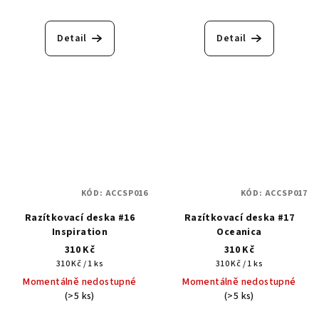
Detail
Detail
KÓD:
ACCSP016
KÓD:
ACCSP017
Razítkovací deska #16
Razítkovací deska #17
Inspiration
Oceanica
310 Kč
310 Kč
Měrná
Měrná
310 Kč / 1 ks
310 Kč / 1 ks
cena:
cena:
Momentálně nedostupné
Momentálně nedostupné
(>5 ks)
(>5 ks)