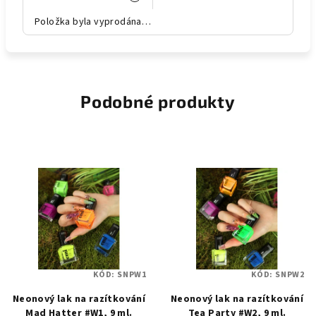
Položka byla vyprodána…
Podobné produkty
KÓD:
SNPW1
KÓD:
SNPW2
Neonový lak na razítkování
Neonový lak na razítkování
Mad Hatter #W1, 9 ml.
Tea Party #W2, 9 ml.