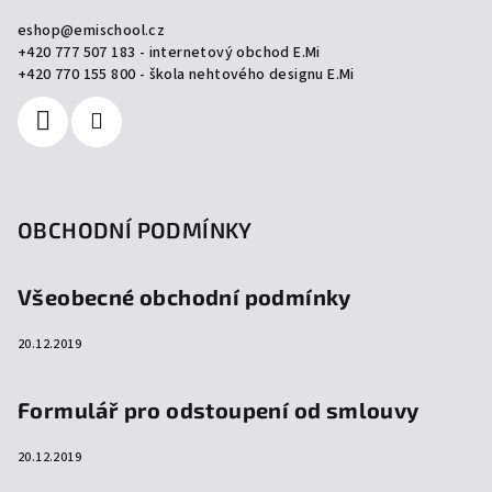
a
eshop
@
emischool.cz
t
+420 777 507 183 - internetový obchod E.Mi
í
+420 770 155 800 - škola nehtového designu E.Mi
OBCHODNÍ PODMÍNKY
Všeobecné obchodní podmínky
20.12.2019
Formulář pro odstoupení od smlouvy
20.12.2019