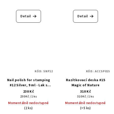
Detail
Detail
KÓD:
SNP12
KÓD:
ACCSP015
Nail polish for stamping
Razítkovací deska #15
#12 Silver, 9 ml - Lak s
Magic of Nature
gelovým efektem na
230 Kč
310 Kč
razítkování
Měrná
Měrná
230 Kč / 1 ks
310 Kč / 1 ks
cena:
cena:
Momentálně nedostupné
Momentálně nedostupné
(2 ks)
(>5 ks)