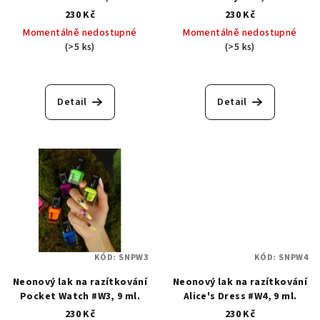
230 Kč
230 Kč
Momentálně nedostupné
Momentálně nedostupné
(>5 ks)
(>5 ks)
Detail
Detail
KÓD:
SNPW3
KÓD:
SNPW4
Neonový lak na razítkování
Neonový lak na razítkování
Pocket Watch #W3, 9 ml.
Alice's Dress #W4, 9 ml.
230 Kč
230 Kč