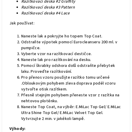
Razítkovací deska #2 Graffity
Razítkovací deska #3 Pattern
Razítkovací deska #4 Lace
Jak používat:
Naneste lak a pokryjte ho topem Top Coat.
Odstraňte výpotek pomocí Eurocleanseru 200 ml. v
pumpičce.
Vyberte vzor na razítkovací destičce.
Naneste lak pro razítkování na desku.
Pomocí škrabky odshora dolů odstraňte přebytek
laku. Proveďte razítkování.
Pro přenos vzoru použijte razítko tomu určené
.Obloukovým pohybem zleva doprava podél vzoru
vytvořte otisk razítkem.
Přesně stejným pohybem přeneste vzor z razítka na
nehtovou ploténku.
Naneste Top Coat, na výběr: E.MiLac Top Gel/ E.MiLac
Ultra Shine Top Gel/ E.MiLac Velvet Top Gel.
Vytvrzujte 2 min. v jakékoli lampě.
Výhody: