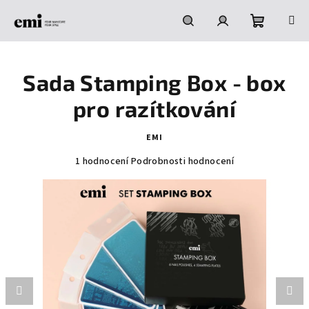
Přejít
na
obsah
Nákupní
Hledat
Přihlášení
Sada Stamping Box - box
košík
pro razítkování
EMI
Průměrné
1 hodnocení
Podrobnosti hodnocení
hodnocení
produktu
je
5,0
z
5
hvězdiček.