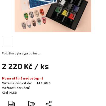
Položka byla vyprodána…
2 220 Kč
/ ks
Měrná
Momentálně nedostupné
cena:
Můžeme doručit do:
14.8.2026
Možnosti doručení
Kód:
KLSB