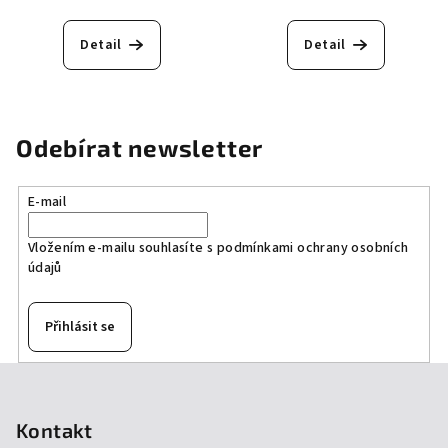
Detail
Detail
Odebírat newsletter
E-mail
Vložením e-mailu souhlasíte s
podmínkami ochrany osobních
údajů
Přihlásit se
Z
á
p
Kontakt