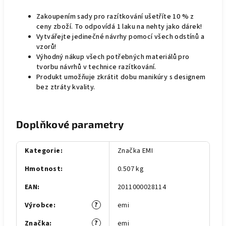
Zakoupením sady pro razítkování ušetříte 10 % z
ceny zboží. To odpovídá 1 laku na nehty jako dárek!
Vytvářejte jedinečné návrhy pomocí všech odstínů a
vzorů!
Výhodný nákup všech potřebných materiálů pro
tvorbu návrhů v technice razítkování.
Produkt umožňuje zkrátit dobu manikúry s designem
bez ztráty kvality.
Doplňkové parametry
Kategorie
:
Značka EMI
Hmotnost
:
0.507 kg
EAN
:
2011000028114
?
Výrobce
:
emi
?
Značka
:
emi