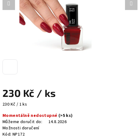
230 Kč
/ ks
Měrná
230 Kč / 1 ks
cena:
Momentálně nedostupné
(>5 ks)
Můžeme doručit do:
14.8.2026
Možnosti doručení
Kód:
NP172