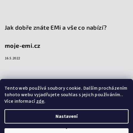
Jak dobře znáte EMi a vše co nabízí?
moje-emi.cz
16.5.2022
Přijímáme online platby
Tento web používá soubory cookie. Dalším procházením
tohoto webu vyjadřujete souhlas s jejich používáním..
Více informací
zde
.
Nastavení
Copyright 2026
emi-shop.cz
. Všechna práva vyhrazena.
Upravit nastavení cookies