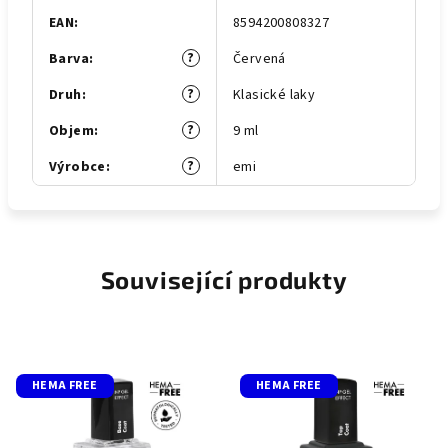
EAN
:
8594200808327
?
Barva
:
Červená
?
Druh
:
Klasické laky
?
Objem
:
9 ml
?
Výrobce
:
emi
Související produkty
HEMA FREE
HEMA FREE