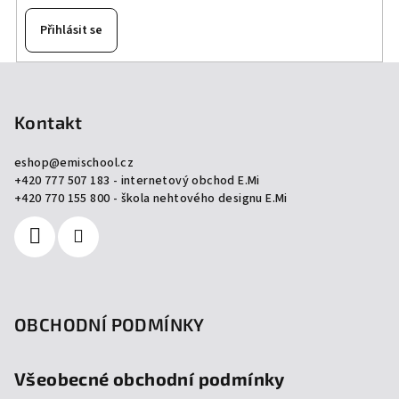
Přihlásit se
Z
á
p
Kontakt
a
eshop
@
emischool.cz
t
+420 777 507 183 - internetový obchod E.Mi
í
+420 770 155 800 - škola nehtového designu E.Mi
OBCHODNÍ PODMÍNKY
Všeobecné obchodní podmínky