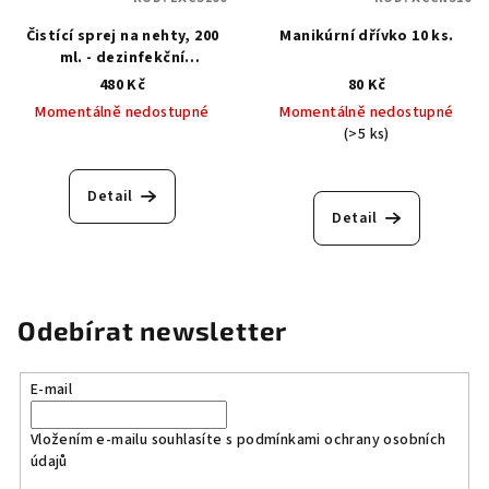
Čistící sprej na nehty, 200
Manikúrní dřívko 10 ks.
ml. - dezinfekční
prostředek
480 Kč
80 Kč
Momentálně nedostupné
Momentálně nedostupné
(>5 ks)
Průměrné
hodnocení
produktu
Detail
je
Detail
5,0
z
5
hvězdiček.
Odebírat newsletter
E-mail
Vložením e-mailu souhlasíte s
podmínkami ochrany osobních
údajů