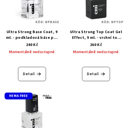
KÓD:
NPBASE
KÓD:
NPTOP
Ultra Strong Base Coat, 9
Ultra Strong Top Coat Gel
ml. - podkladová báze pro
Effect, 9 ml. - vrchní top
klasický lak
pro klasický lak
240 Kč
260 Kč
Momentálně nedostupné
Momentálně nedostupné
Detail
Detail
HEMA FREE