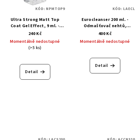
KÓD:
NPMTOP9
KÓD:
LAECL
Ultra Strong Matt Top
Eurocleanser 200 ml. -
Coat Gel Effect, 9 ml. -
Odmašťovač nehtů,
vrchní matový top pro
odstraňovač výpotku
240 Kč
400 Kč
klasický lak
Momentálně nedostupné
Momentálně nedostupné
(>5 ks)
Průměrné
hodnocení
produktu
Detail
je
Detail
5,0
z
5
hvězdiček.
KÓD:
LACS200
KÓD:
ACCNS10