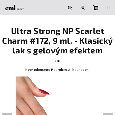
Přejít
na
obsah
Nákupní
Hledat
Přihlášení
Ultra Strong NP Scarlet
košík
Сharm #172, 9 ml. - Klasický
lak s gelovým efektem
EMI
Průměrné
Neohodnoceno
Podrobnosti hodnocení
hodnocení
produktu
je
0,0
z
5
hvězdiček.