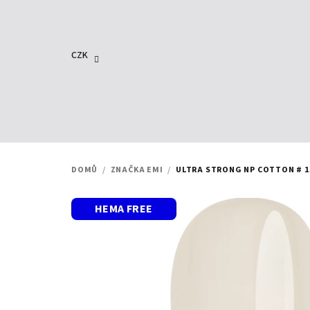
Přejít
na
obsah
CZK
DOMŮ
/
ZNAČKA EMI
/
ULTRA STRONG NP COTTON # 15
HEMA FREE