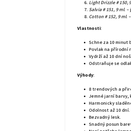
Light Drizzle # 150, 
Salvia # 151, 9 ml
. –
Cotton # 152, 9 ml
. 
Vlastnosti
:
Schne za 10 minut 
Povlak na přírodní
Vydrží až 10 dní noš
Odstraňuje se odla
Výhody
:
8 trendových a při
Jemné jarní barvy,
Harmonicky sladěné 
Odolnost až 10 dní.
Bezvadný lesk.
Snadný posun bare