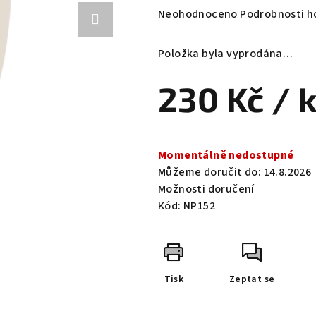
Průměrné
Neohodnoceno
Podrobnosti h
hodnocení
produktu
Položka byla vyprodána…
je
0,0
230 Kč
/ 
z
5
hvězdiček.
Měrná
cena:
Momentálně nedostupné
Můžeme doručit do:
14.8.2026
Možnosti doručení
Kód:
NP152
Tisk
Zeptat se