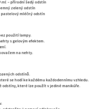
9 ml
. – přírodní šedý odstín
 jemný zelený odstín
– pastelový mléčný odstín
bez použití lampy.
 nehty s gelovým efektem.
ení.
kovačem na nehty.
rozených odstínů.
 které se hodí ke každému každodennímu vzhledu.
odstíny, které lze použít v jediné manikúře.
v.