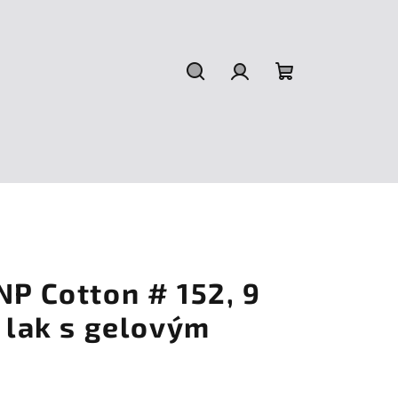
Hledat
Přihlášení
Nákupní
košík
NP Cotton # 152, 9
ý lak s gelovým