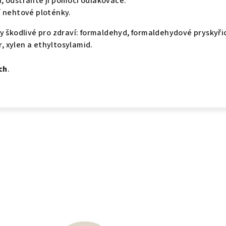
, odstraňte ji pomocí odlakovače.
í nehtové ploténky.
y škodlivé pro zdraví: formaldehyd, formaldehydové pryskyři
r, xylen a ethyltosylamid.
ch
.