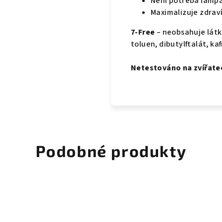
Není potřeba lampa
Maximalizuje zdrav
7-Free
– neobsahuje látk
toluen, dibutylftalát, kaf
Netestováno na zvířate
Podobné produkty