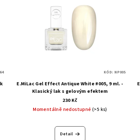
64
KÓD:
NP005
ak
E.MiLac Gel Effect Antique White #005, 9 ml. -
E
Klasický lak s gelovým efektem
230 Kč
Momentálně nedostupné
(>5 ks)
Detail