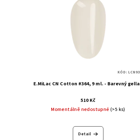
KÓD:
LCN93
E.MiLac CN Cotton #364, 9 ml. - Barevný gell
510 Kč
Momentálně nedostupné
(>5 ks)
Detail