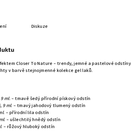
ení
Diskuze
duktu
fektem Closer To Nature – trendy, jemné a pastelové odstín
hty v barvě stejnojmenné kolekce gel laků.
 9 ml
. – tmavě šedý přírodní pískový odstín
, 9 ml
. – tmavý jahodový tlumený odstín
ml
. – přírodní lila odstín
ml
. – ušlechtilý hnědý odstín
l
. – růžový hluboký odstín