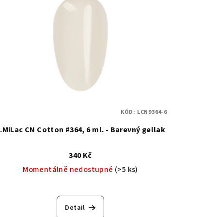
KÓD:
LCN9364-6
.MiLac CN Cotton #364, 6 ml. - Barevný gellak
340 Kč
Momentálně nedostupné
(>5 ks)
Detail