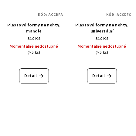
KÓD:
ACCDFA
KÓD:
ACCDFC
Plastové formy na nehty,
Plastové formy na nehty,
mandle
univerzální
310 Kč
310 Kč
Momentálně nedostupné
Momentálně nedostupné
(>5 ks)
(>5 ks)
Detail
Detail