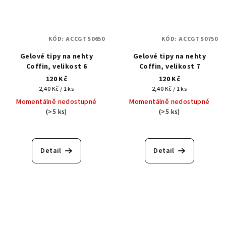
KÓD:
ACCGTS0650
KÓD:
ACCGTS0750
Gelové tipy na nehty
Gelové tipy na nehty
Coffin, velikost 6
Coffin, velikost 7
120 Kč
120 Kč
Měrná
Měrná
2,40 Kč / 1 ks
2,40 Kč / 1 ks
cena:
cena:
Momentálně nedostupné
Momentálně nedostupné
(>5 ks)
(>5 ks)
Detail
Detail