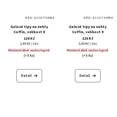
KÓD:
ACCGTS0850
KÓD:
ACCGTS0950
Gelové tipy na nehty
Gelové tipy na nehty
Coffin, velikost 8
Coffin, velikost 9
120 Kč
120 Kč
Měrná
Měrná
2,40 Kč / 1 ks
2,40 Kč / 1 ks
cena:
cena:
Momentálně nedostupné
Momentálně nedostupné
(>5 ks)
(>5 ks)
Detail
Detail