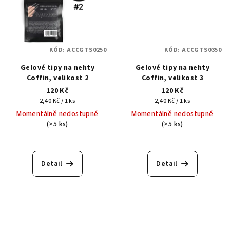
KÓD:
ACCGTS0250
KÓD:
ACCGTS0350
Gelové tipy na nehty
Gelové tipy na nehty
Coffin, velikost 2
Coffin, velikost 3
120 Kč
120 Kč
Měrná
Měrná
2,40 Kč / 1 ks
2,40 Kč / 1 ks
cena:
cena:
Momentálně nedostupné
Momentálně nedostupné
(>5 ks)
(>5 ks)
Detail
Detail