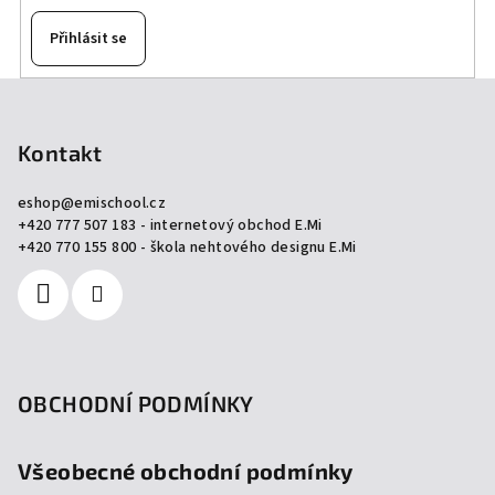
Přihlásit se
Z
á
p
Kontakt
a
eshop
@
emischool.cz
t
+420 777 507 183 - internetový obchod E.Mi
í
+420 770 155 800 - škola nehtového designu E.Mi
OBCHODNÍ PODMÍNKY
Všeobecné obchodní podmínky