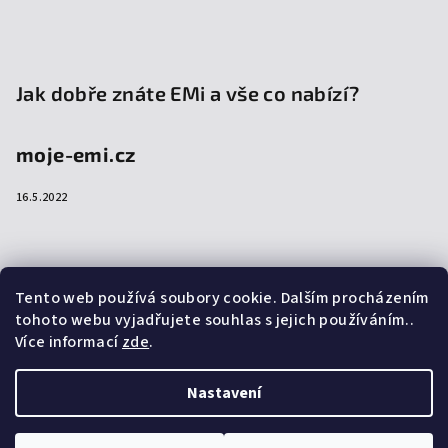
Jak dobře znáte EMi a vše co nabízí?
moje-emi.cz
16.5.2022
Přijímáme online platby
Tento web používá soubory cookie. Dalším procházením
tohoto webu vyjadřujete souhlas s jejich používáním..
Více informací
zde
.
Nastavení
Copyright 2026
emi-shop.cz
. Všechna práva vyhrazena.
Upravit nastavení cookies