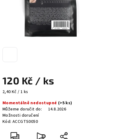
120 Kč
/ ks
Měrná
2,40 Kč / 1 ks
cena:
Momentálně nedostupné
(>5 ks)
Můžeme doručit do:
14.8.2026
Možnosti doručení
Kód:
ACCGTS0050