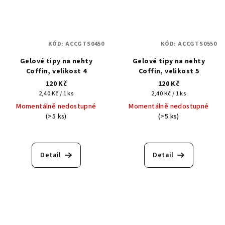
KÓD:
ACCGTS0450
KÓD:
ACCGTS0550
Gelové tipy na nehty
Gelové tipy na nehty
Coffin, velikost 4
Coffin, velikost 5
120 Kč
120 Kč
Měrná
Měrná
2,40 Kč / 1 ks
2,40 Kč / 1 ks
cena:
cena:
Momentálně nedostupné
Momentálně nedostupné
(>5 ks)
(>5 ks)
Detail
Detail