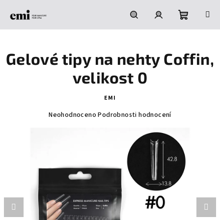
Přejít
na
obsah
Nákupní
Hledat
Přihlášení
Gelové tipy na nehty Coffin,
košík
velikost 0
EMI
Průměrné
Neohodnoceno
Podrobnosti hodnocení
hodnocení
produktu
je
0,0
z
5
hvězdiček.