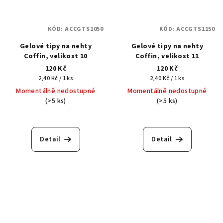
KÓD:
ACCGTS1050
KÓD:
ACCGTS1150
Gelové tipy na nehty
Gelové tipy na nehty
Coffin, velikost 10
Coffin, velikost 11
120 Kč
120 Kč
Měrná
Měrná
2,40 Kč / 1 ks
2,40 Kč / 1 ks
cena:
cena:
Momentálně nedostupné
Momentálně nedostupné
(>5 ks)
(>5 ks)
Detail
Detail