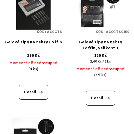
KÓD:
ACCGTS
KÓD:
ACCGTS0150
Gelové tipy na nehty Coffin
Gelové tipy na nehty
Coffin, velikost 1
360 Kč
120 Kč
Měrná
2,40 Kč / 1 ks
Momentálně nedostupné
cena:
(4 ks)
Momentálně nedostupné
(>5 ks)
Detail
Detail