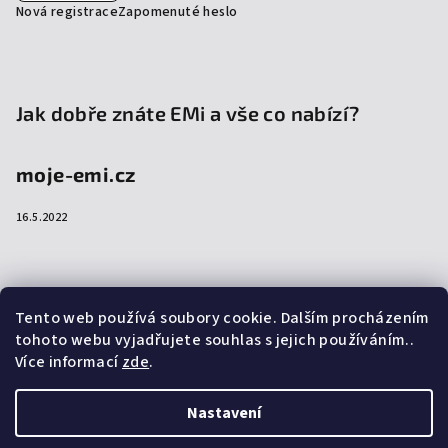
Nová registrace
Zapomenuté heslo
Jak dobře znáte EMi a vše co nabízí?
moje-emi.cz
16.5.2022
Přijímáme online platby
Tento web používá soubory cookie. Dalším procházením
tohoto webu vyjadřujete souhlas s jejich používáním..
Více informací
zde
.
Nastavení
Copyright 2026
emi-shop.cz
. Všechna práva vyhrazena.