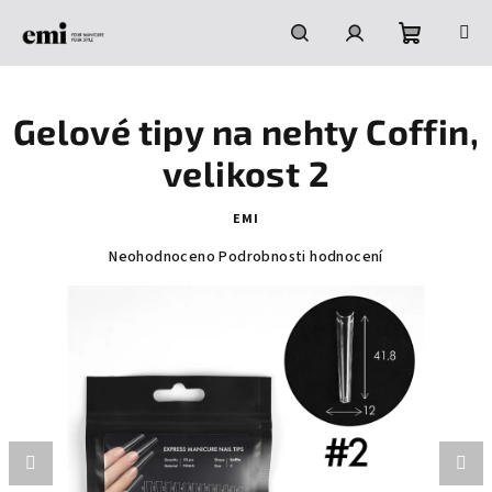
Přejít
na
obsah
Nákupní
Hledat
Přihlášení
Gelové tipy na nehty Coffin,
košík
velikost 2
EMI
Průměrné
Neohodnoceno
Podrobnosti hodnocení
hodnocení
produktu
je
0,0
z
5
hvězdiček.