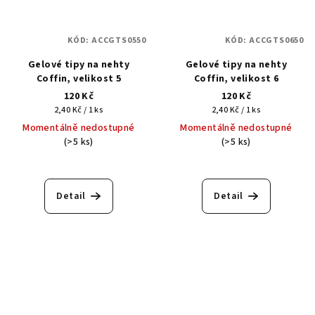
KÓD:
ACCGTS0550
KÓD:
ACCGTS0650
Gelové tipy na nehty
Gelové tipy na nehty
Coffin, velikost 5
Coffin, velikost 6
120 Kč
120 Kč
Měrná
Měrná
2,40 Kč / 1 ks
2,40 Kč / 1 ks
cena:
cena:
Momentálně nedostupné
Momentálně nedostupné
(>5 ks)
(>5 ks)
Detail
Detail