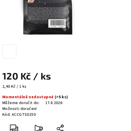
120 Kč
/ ks
Měrná
2,40 Kč / 1 ks
cena:
Momentálně nedostupné
(>5 ks)
Můžeme doručit do:
17.8.2026
Možnosti doručení
Kód:
ACCGTS0250