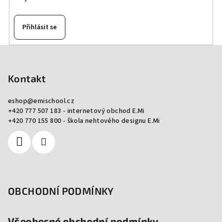
Přihlásit se
Z
á
p
Kontakt
a
eshop
@
emischool.cz
t
+420 777 507 183 - internetový obchod E.Mi
í
+420 770 155 800 - škola nehtového designu E.Mi
OBCHODNÍ PODMÍNKY
Všeobecné obchodní podmínky