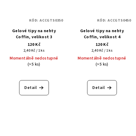
KÓD:
ACCGTS0350
KÓD:
ACCGTS0450
Gelové tipy na nehty
Gelové tipy na nehty
Coffin, velikost 3
Coffin, velikost 4
120 Kč
120 Kč
Měrná
Měrná
2,40 Kč / 1 ks
2,40 Kč / 1 ks
cena:
cena:
Momentálně nedostupné
Momentálně nedostupné
(>5 ks)
(>5 ks)
Detail
Detail