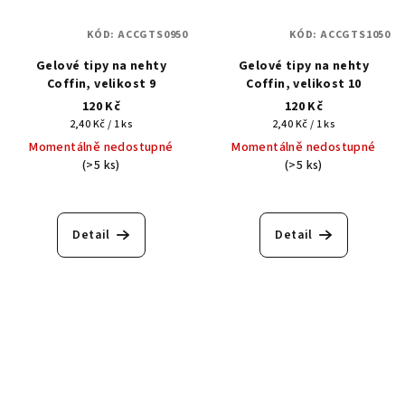
KÓD:
ACCGTS0950
KÓD:
ACCGTS1050
Gelové tipy na nehty
Gelové tipy na nehty
Coffin, velikost 9
Coffin, velikost 10
120 Kč
120 Kč
Měrná
Měrná
2,40 Kč / 1 ks
2,40 Kč / 1 ks
cena:
cena:
Momentálně nedostupné
Momentálně nedostupné
(>5 ks)
(>5 ks)
Detail
Detail