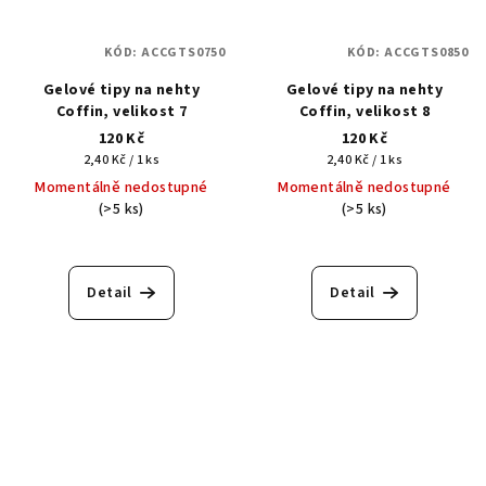
KÓD:
ACCGTS0750
KÓD:
ACCGTS0850
Gelové tipy na nehty
Gelové tipy na nehty
Coffin, velikost 7
Coffin, velikost 8
120 Kč
120 Kč
Měrná
Měrná
2,40 Kč / 1 ks
2,40 Kč / 1 ks
cena:
cena:
Momentálně nedostupné
Momentálně nedostupné
(>5 ks)
(>5 ks)
Detail
Detail