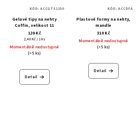
KÓD:
ACCGTS1150
KÓD:
ACCDFA
Gelové tipy na nehty
Plastové formy na nehty,
Coffin, velikost 11
mandle
120 Kč
310 Kč
Měrná
2,40 Kč / 1 ks
Momentálně nedostupné
cena:
Momentálně nedostupné
(>5 ks)
(>5 ks)
Detail
Detail