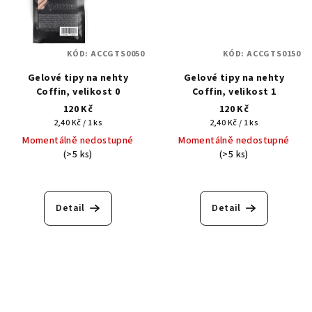
KÓD:
ACCGTS0050
KÓD:
ACCGTS0150
Gelové tipy na nehty
Gelové tipy na nehty
Coffin, velikost 0
Coffin, velikost 1
120 Kč
120 Kč
Měrná
Měrná
2,40 Kč / 1 ks
2,40 Kč / 1 ks
cena:
cena:
Momentálně nedostupné
Momentálně nedostupné
(>5 ks)
(>5 ks)
Detail
Detail