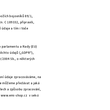
božích bojovníků 89/1,
. C 189332, připravili,
údaje a tím i Vaše
o parlamentu a Rady (EU)
těchto údajů („GDPR“),
0/2004 Sb., o některých
bní údaje zpracováváme, na
je můžeme předávat a jaká
elech a způsobu zpracování,
a
www.emi-shop.cz
v sekci