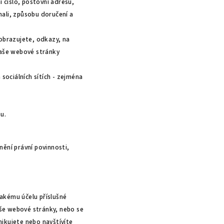
 číslo, poštovní adresu,
nali, způsobu doručení a
zobrazujete, odkazy, na
naše webové stránky
 sociálních sítích - zejména
u.
ění právní povinnosti,
jakému účelu příslušné
aše webové stránky, nebo se
ikujete nebo navštívíte