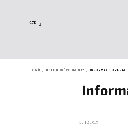
Přejít
na
obsah
CZK
DOMŮ
/
OBCHODNÍ PODMÍNKY
/
INFORMACE O ZPRAC
Inform
20.12.2019