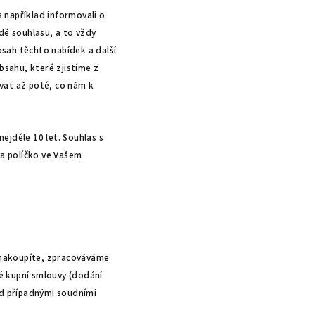
 například informovali o
dě souhlasu, a to vždy
bsah těchto nabídek a další
bsahu, které zjistíme z
vat až poté, co nám k
ejdéle 10 let. Souhlas s
na políčko ve Vašem
 nakoupíte, zpracováváme
né kupní smlouvy (dodání
ed případnými soudními