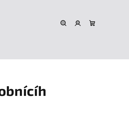
Hledat
Přihlášení
Nákupní
košík
obnícíh