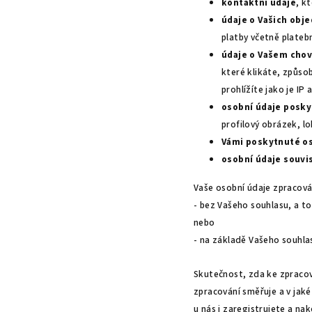
kontaktní údaje
, k
údaje o Vašich obj
platby včetně plateb
údaje o Vašem chov
které klikáte, způso
prohlížíte jako je IP
osobní údaje posky
profilový obrázek, lo
Vámi poskytnuté os
osobní údaje souvis
Vaše osobní údaje zpracová
- bez Vašeho souhlasu, a t
nebo
- na základě Vašeho souhla
Skutečnost, zda ke zpracová
zpracování směřuje a v jaké
u nás i zaregistrujete a n