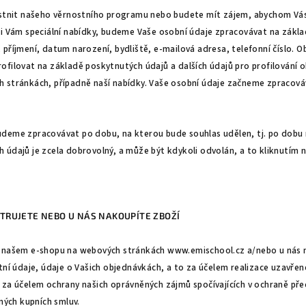
astnit našeho věrnostního programu nebo budete mít zájem, abychom Vás
li Vám speciální nabídky, budeme Vaše osobní údaje zpracovávat na zákla
příjmení, datum narození, bydliště, e-mailová adresa, telefonní číslo. O
filovat na základě poskytnutých údajů a dalších údajů pro profilování o
 stránkách, případně naší nabídky. Vaše osobní údaje začneme zpracová
deme zpracovávat po dobu, na kterou bude souhlas udělen, tj. po dobu n
 údajů je zcela dobrovolný, a může být kdykoli odvolán, a to kliknutím 
STRUJETE NEBO U NÁS NAKOUPÍTE ZBOŽÍ
a našem e-shopu na webových stránkách www.emischool.cz a/nebo u nás
tní údaje, údaje o Vašich objednávkách, a to za účelem realizace uzavře
 za účelem ochrany našich oprávněných zájmů spočívajících v ochraně př
ených kupních smluv.