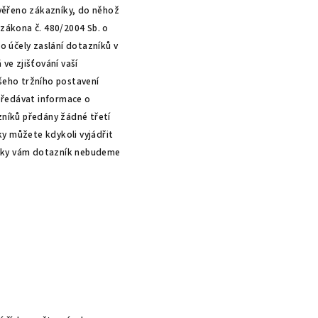
věřeno zákazníky, do něhož
 zákona č. 480/2004 Sb. o
o účely zaslání dotazníků v
e zjišťování vaší
šeho tržního postavení
předávat informace o
zníků předány žádné třetí
ky můžete kdykoli vyjádřit
itky vám dotazník nebudeme