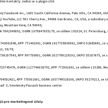
šími kontakty. Jedná se o plugin sítě:
ený Facebook Inc., 1601 South California Avenue, Palo Alto, CA 94304, US
ý YouTube, LLC 901 Cherry Ave., 94066 San Bruno, CA, USA, a subsidiary o
y, Mountain View, CA 94043;
N 7842349892, OGRN 1079847035179, se sídlem 191024, St. Petersburg, u
7743001840, KPP 771401001, OGRN 1027739850962, OKPO 52685881, se s
ct, 39/79;
7736207543, KPP 997750001, OGRN 1027700229193, OKPO 55187675, se s
7725745476, OGRN 1127746026792, KPP 772501001, se sídlem 115280, Mo
7704582421, KPP 770501001, OGRN 1057749528100, OKPO 93279213, se s
d‘ 3, Smolensky Passazh business center.
jů pro marketingové účely