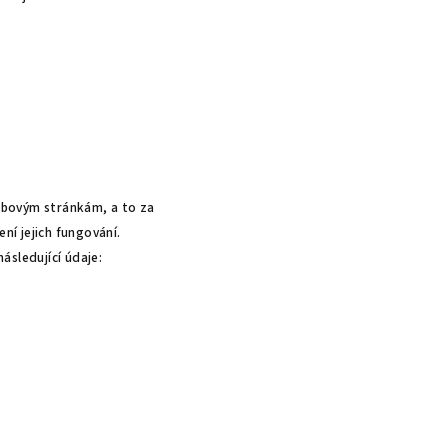
ebovým stránkám, a to za
ní jejich fungování.
ásledující údaje: