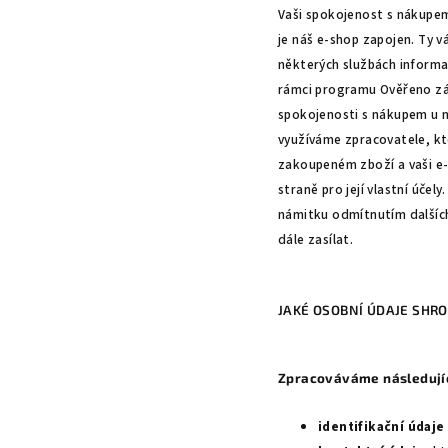
Vaši spokojenost s nákupe
je náš e-shop zapojen. Ty 
některých službách informač
rámci programu Ověřeno zák
spokojenosti s nákupem u n
využíváme zpracovatele, k
zakoupeném zboží a vaši e-
straně pro její vlastní úče
námitku odmítnutím dalšíc
dále zasílat.
JAKÉ OSOBNÍ ÚDAJE SHR
Zpracováváme následujíc
identifikační údaje