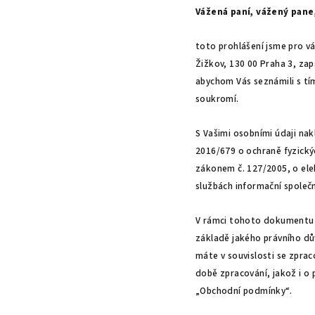
Vážená paní, vážený pane
toto prohlášení jsme pro v
Žižkov, 130 00 Praha 3, za
abychom Vás seznámili s tí
soukromí.
S Vašimi osobními údaji na
2016/679 o ochraně fyzický
zákonem č. 127/2005, o ele
službách informační společn
V rámci tohoto dokumentu j
základě jakého právního d
máte v souvislosti se zpra
době zpracování, jakož i o 
„Obchodní podmínky“.