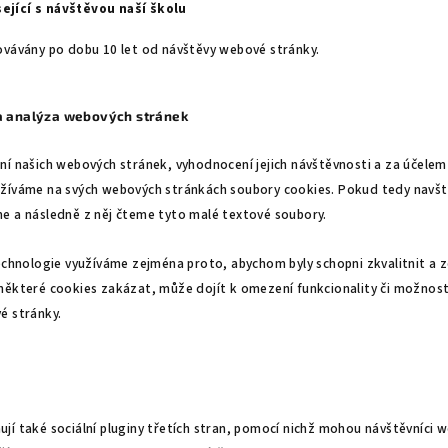
ející s návštěvou naší školu
ovávány po dobu 10 let od návštěvy webové stránky.
 a analýza webových stránek
ní našich webových stránek, vyhodnocení jejich návštěvnosti a za účelem
žíváme na svých webových stránkách soubory cookies. Pokud tedy navšt
e a následně z něj čteme tyto malé textové soubory.
echnologie využíváme zejména proto, abychom byly schopni zkvalitnit a ze
některé cookies zakázat, může dojít k omezení funkcionality či možnosti
é stránky.
jí také sociální pluginy třetích stran, pomocí nichž mohou návštěvníci 