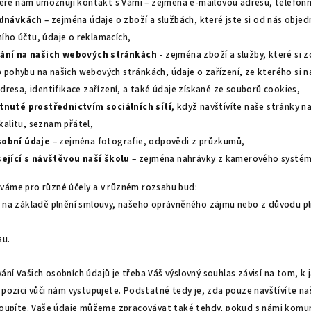
teré nám umožňují kontakt s Vámi – zejména e-mailovou adresu, telefonní
ednávkách
– zejména údaje o zboží a službách, které jste si od nás objed
ního účtu, údaje o reklamacích,
ání na našich webových stránkách
- zejména zboží a služby, které si 
b pohybu na našich webových stránkách, údaje o zařízení, ze kterého si 
 adresa, identifikace zařízení, a také údaje získané ze souborů cookies,
tnuté prostřednictvím sociálních sítí
, když navštívíte naše stránky na
kalitu, seznam přátel,
obní údaje
– zejména fotografie, odpovědi z průzkumů,
ející s návštěvou naší školu
– zejména nahrávky z kamerového systém
váme pro různé účely a v různém rozsahu buď:
o na základě plnění smlouvy, našeho oprávněného zájmu nebo z důvodu pln
su.
ní Vašich osobních údajů je třeba Váš výslovný souhlas závisí na tom, k 
 pozici vůči nám vystupujete. Podstatné tedy je, zda pouze navštívíte n
akoupíte. Vaše údaje můžeme zpracovávat také tehdy, pokud s námi komun