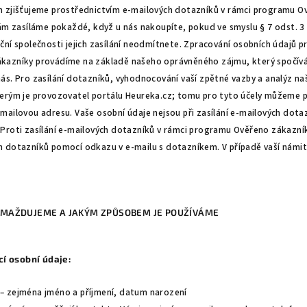
m zjišťujeme prostřednictvím e-mailových dotazníků v rámci programu O
vám zasíláme pokaždé, když u nás nakoupíte, pokud ve smyslu § 7 odst. 3
ní společnosti jejich zasílání neodmítnete. Zpracování osobních údajů pr
azníky provádíme na základě našeho oprávněného zájmu, který spočívá v
ás. Pro zasílání dotazníků, vyhodnocování vaší zpětné vazby a analýz na
terým je provozovatel portálu Heureka.cz; tomu pro tyto účely můžeme 
mailovou adresu. Vaše osobní údaje nejsou při zasílání e-mailových dota
ly. Proti zasílání e-mailových dotazníků v rámci programu Ověřeno zákazní
h dotazníků pomocí odkazu v e-mailu s dotazníkem. V případě vaší nám
OMAŽDUJEME A JAKÝM ZPŮSOBEM JE POUŽÍVÁME
í osobní údaje:
– zejména jméno a příjmení, datum narození