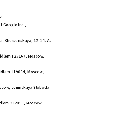
A;
f Google Inc.,
l. Khersonskaya, 12-14, A,
ídlem 125167, Moscow,
ídlem 119034, Moscow,
scow, Leninskaya Sloboda
ídlem 212099, Moscow,