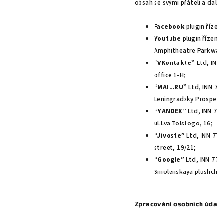
obsah se svými přáteli a dal
Facebook
plugin říz
Youtube
plugin řízen
Amphitheatre Parkwa
“VKontakte”
Ltd, IN
office 1-H;
“MAIL.RU”
Ltd, INN 
Leningradsky Prospe
“YANDEX”
Ltd, INN 
ul.Lva Tolstogo, 16;
“Jivoste”
Ltd, INN 
street, 19/21;
“Google”
Ltd, INN 
Smolenskaya ploshcha
Zpracování osobních úda