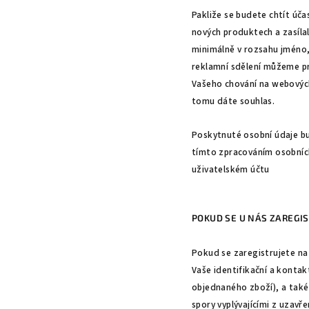
Pakliže se budete chtít úč
nových produktech a zasíla
minimálně v rozsahu jméno, 
reklamní sdělení můžeme pro
Vašeho chování na webových
tomu dáte souhlas.
Poskytnuté osobní údaje bu
tímto zpracováním osobních
uživatelském účtu
POKUD SE U NÁS ZAREGI
Pokud se zaregistrujete n
Vaše identifikační a kontak
objednaného zboží), a také
spory vyplývajícími z uzavř