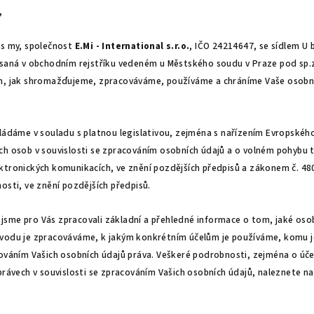
,
ás my, společnost
E.Mi - International s.r.o.
, IČO 24214647, se sídlem U 
psaná v obchodním rejstříku vedeném u Městského soudu v Praze pod sp.zn
m, jak shromažďujeme, zpracováváme, používáme a chráníme Vaše osobní 
kládáme v souladu s platnou legislativou, zejména s nařízením Evropskéh
ch osob v souvislosti se zpracováním osobních údajů a o volném pohybu 
ktronických komunikacích, ve znění pozdějších předpisů a zákonem č. 48
osti, ve znění pozdějších předpisů.
sme pro Vás zpracovali základní a přehledné informace o tom, jaké oso
ůvodu je zpracováváme, k jakým konkrétním účelům je používáme, komu 
cováním Vašich osobních údajů práva. Veškeré podrobnosti, zejména o úč
právech v souvislosti se zpracováním Vašich osobních údajů, naleznete n