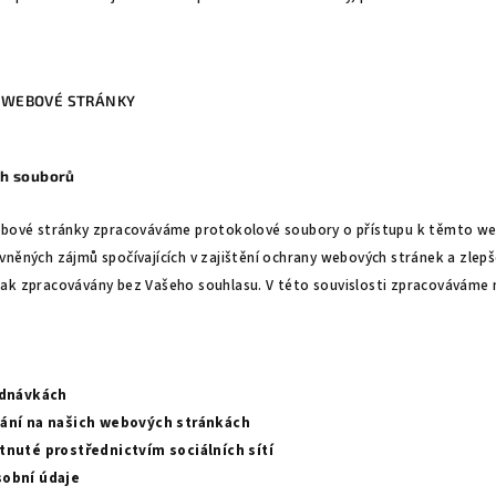
E WEBOVÉ STRÁNKY
ch souborů
webové stránky zpracováváme protokolové soubory o přístupu k těmto w
něných zájmů spočívajících v zajištění ochrany webových stránek a zlepše
ak zpracovávány bez Vašeho souhlasu. V této souvislosti zpracováváme n
ednávkách
ání na našich webových stránkách
tnuté prostřednictvím sociálních sítí
obní údaje