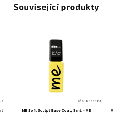
Související produkty
-8
KÓD:
MESSBC-8
ml
ME Soft Sculpt Base Coat, 8 ml. - ME
M