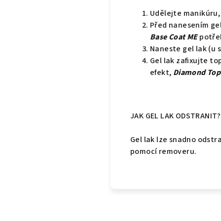
Udělejte manikúru,
Před nanesením gel
Base Coat ME
potřeb
Naneste gel lak (u 
Gel lak zafixujte 
efekt,
Diamond Top
JAK GEL LAK ODSTRANIT?
Gel lak lze snadno odst
pomocí removeru.