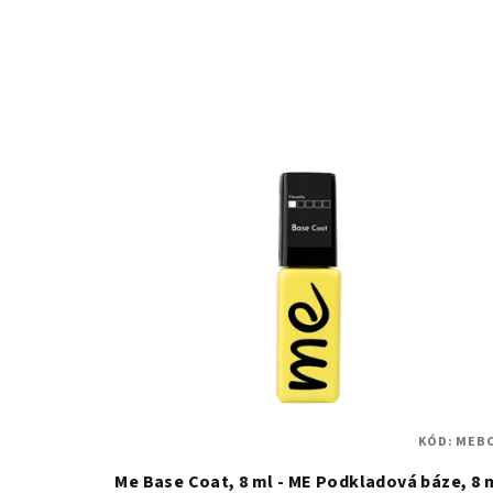
KÓD:
MEBC
Me Base Coat, 8 ml - ME Podkladová báze, 8 