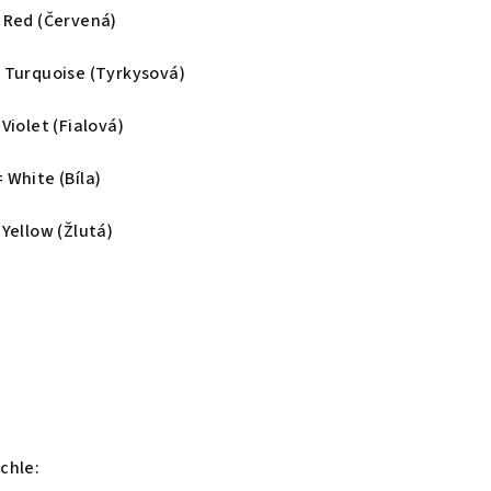
 Red (Červená)
= Turquoise (Tyrkysová)
 Violet (Fialová)
 White (Bíla)
 Yellow (Žlutá)
chle: