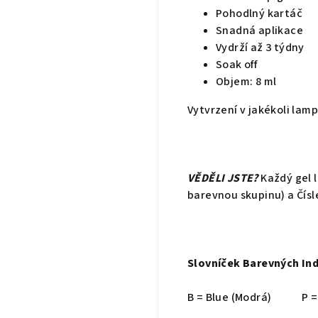
Pohodlný kartáč
Snadná aplikace
Vydrží až 3 týdny
Soak off
Objem: 8 ml
Vytvrzení v jakékoli lam
VĚDĚLI JSTE?
Každý gel 
barevnou skupinu) a Čísl
Slovníček Barevných In
B = Blue (Modrá)
P =