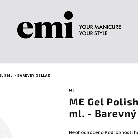
, 8 ML. - BAREVNÝ GELLAK
ME
ME Gel Polis
ml. - Barevný
Průměrné
Neohodnoceno
Podrobnosti h