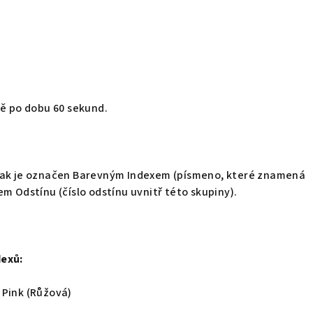
pě po dobu 60 sekund.
lak je označen Barevným Indexem (písmeno, které znamená
em Odstínu (číslo odstínu uvnitř této skupiny).
dexů:
 Pink (Růžová)