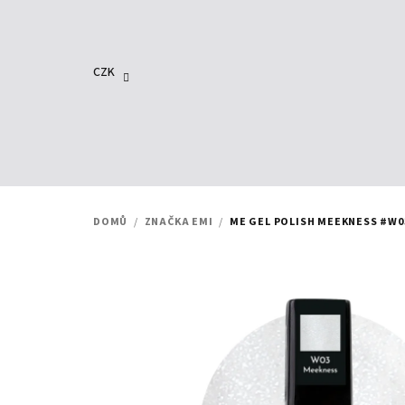
Přejít
na
obsah
CZK
DOMŮ
/
ZNAČKA EMI
/
ME GEL POLISH MEEKNESS #W03