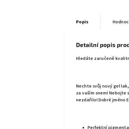
Popis
Hodnoc
Detailní popis pro
Hledáte zaručeně kvalitní
Nechte svůj nový gel la
za vaším snem! Nebojte s
nezdařilo! Dobré jméno E
Perfektní pigment