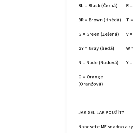
BL = Black (Černá)
R =
BR = Brown (Hnědá)
T 
G = Green (Zelená)
V =
GY = Gray (Šedá)
W =
N = Nude (Nudová)
Y =
O = Orange
(Oranžová)
JAK GEL LAK POUŽÍT?
Nanesete ME snadno a ry