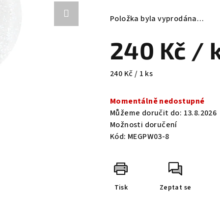
hodnocení
produktu
Položka byla vyprodána…
je
0,0
240 Kč
/ 
z
5
hvězdiček.
Měrná
240 Kč / 1 ks
cena:
Momentálně nedostupné
Můžeme doručit do:
13.8.2026
Možnosti doručení
Kód:
MEGPW03-8
Tisk
Zeptat se