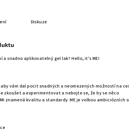
ení
Diskuze
duktu
 a snadno aplikovatelný gel lak? Hello, it's ME!
k, aby vám dal pocit snadných a neomezených možností na ce
e zkoušet a experimentovat a nebojte se, že by se něco
MI znamená kvalitu a standardy. ME je volbou ambiciózních s
ace