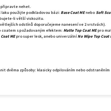
 připravte nehet.
 laku použijte podkladovou bázi:
Base Coat ME
nebo
Soft Scu
ujete-li větší viskozitu.
světlejších odstínů doporučejeme nanesení ve 2 vrstvách).
top coatem s požadovaným efektem:
Matte Top Coat ME
pro ma
 Coat ME
pro super lesk, anebo univerzální
No Wipe Top Coat
ranit dvěma způsoby: klasicky odpilováním nebo odstraněním