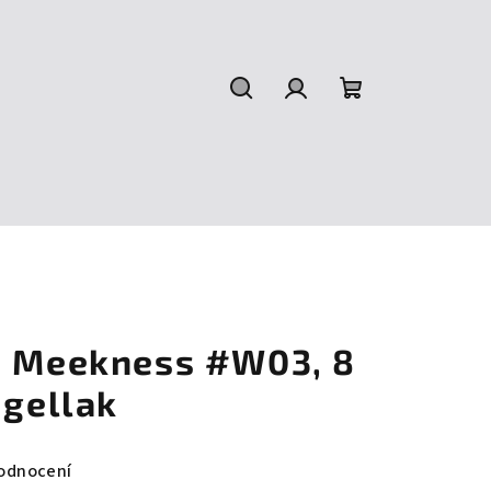
Hledat
Přihlášení
Nákupní
košík
h Meekness #W03, 8
 gellak
odnocení