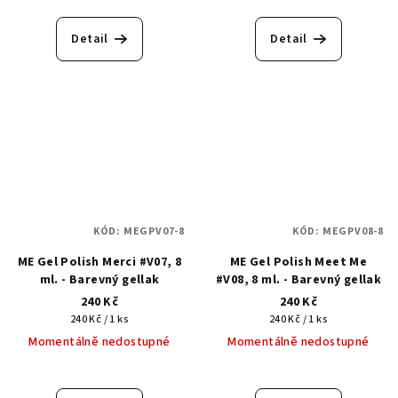
Detail
Detail
KÓD:
MEGPV07-8
KÓD:
MEGPV08-8
ME Gel Polish Merci #V07, 8
ME Gel Polish Meet Me
ml. - Barevný gellak
#V08, 8 ml. - Barevný gellak
240 Kč
240 Kč
Měrná
Měrná
240 Kč / 1 ks
240 Kč / 1 ks
cena:
cena:
Momentálně nedostupné
Momentálně nedostupné