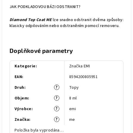
JAK PODKLADOVOU BÁZI ODSTRANIT?
Diamond Top Coat ME
lze snadno odstranit dvěma způsoby:
klasicky odpilováním nebo odstraněním pomocí removeru.
Doplňkové parametry
Kategorie
:
Značka EMI
EAN
:
8594200805951
?
Druh
:
Topy
?
Objem
:
8 ml
?
Výrobce
:
emi
?
Značka
:
me
Položka byla vyprodána…