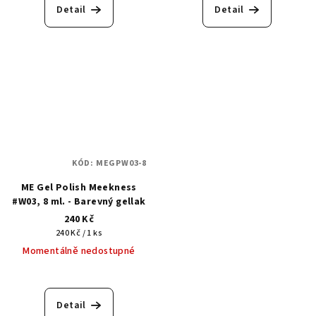
Detail
Detail
KÓD:
MEGPW03-8
ME Gel Polish Meekness
#W03, 8 ml. - Barevný gellak
240 Kč
Měrná
240 Kč / 1 ks
cena:
Momentálně nedostupné
Detail