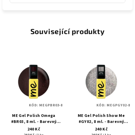
Související produkty
KÓD:
MEGPBR03-8
KÓD:
MEGPGY02-8
ME Gel Polish Omega
ME Gel Polish Show Me
#BR03, 8 ml. - Barevný
#GY02, 8 ml. - Barevný
gellak
gellak
240 Kč
240 Kč
Měrná
Měrná