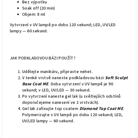
Bez výpotku
Soak off (20 min)
Objem: 8 ml
Vytvrzení v UV lampě po dobu 120 sekund; LED, UV/LED
lampy — 60 sekund.
JAK PODKLADOVOU BÁZI POUŽÍT?
Udělejte manikúru, připravte nehet.
V tenké vrstvě naneste podkladovou bázi
Soft Sculpt
Base Coat ME
. Doba vytvrzení v UV lampě je 90
sekund; v LED, UV/LED — 30 sekund.
Po vytvrzení naneste gel lak (u světlejších odstínů
doporučejeme nanesení ve 2 vrstvách).
Gel lak zafixujte top coatem
Diamond Top Coat ME
.
Polymerizujte v UV lampě po dobu 120 sekund; LED,
UV/LED lampy — 60 sekund.