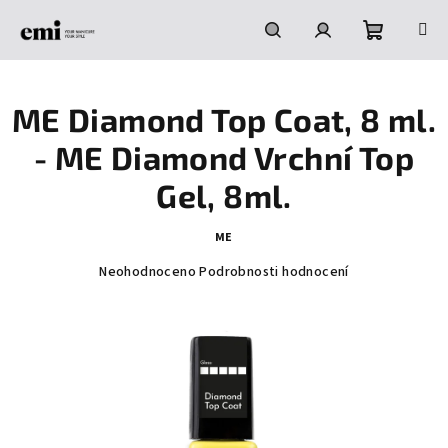
Přejít
na
obsah
Nákupní
Hledat
Přihlášení
ME Diamond Top Coat, 8 ml.
košík
- ME Diamond Vrchní Top
Gel, 8ml.
ME
Průměrné
Neohodnoceno
Podrobnosti hodnocení
hodnocení
produktu
je
0,0
z
5
hvězdiček.