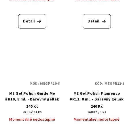
Detail
Detail
KÓD:
MEGPR10-8
KÓD:
MEGPR11-8
ME Gel Polish Guide Me
ME Gel Polish Flamenco
#R10, 8 ml. - Barevný gellak
#R11, 8 ml. - Barevný gellak
240 Kč
240 Kč
Měrná
Měrná
240 Kč / 1 ks
240 Kč / 1 ks
cena:
cena:
Momentálně nedostupné
Momentálně nedostupné