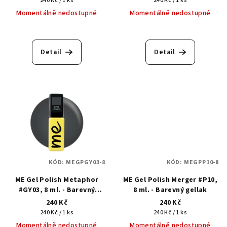
240 Kč / 1 ks
240 Kč / 1 ks
cena:
cena:
Momentálně nedostupné
Momentálně nedostupné
Detail
Detail
KÓD:
MEGPGY03-8
KÓD:
MEGPP10-8
ME Gel Polish Metaphor
ME Gel Polish Merger #P10,
#GY03, 8 ml. - Barevný
8 ml. - Barevný gellak
gellak
240 Kč
240 Kč
Měrná
Měrná
240 Kč / 1 ks
240 Kč / 1 ks
cena:
cena:
Momentálně nedostupné
Momentálně nedostupné