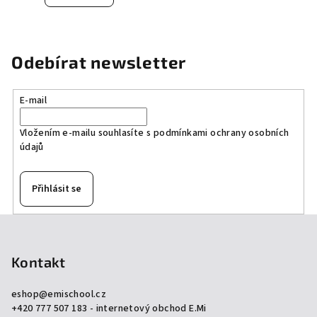
Odebírat newsletter
E-mail
Vložením e-mailu souhlasíte s
podmínkami ochrany osobních
údajů
Přihlásit se
Z
á
p
Kontakt
a
eshop
@
emischool.cz
t
+420 777 507 183 - internetový obchod E.Mi