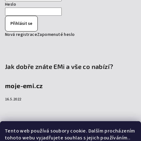
Heslo
Přihlásit se
Nová registrace
Zapomenuté heslo
Jak dobře znáte EMi a vše co nabízí?
moje-emi.cz
16.5.2022
Přijímáme online platby
Tento web používá soubory cookie. Dalším procházením
tohoto webu vyjadřujete souhlas s jejich používáním..