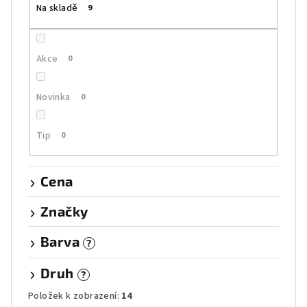
Na skladě
9
d
u
k
Akce
0
t
ů
Novinka
0
Tip
0
Cena
Značky
Barva
?
Druh
?
Položek k zobrazení:
14