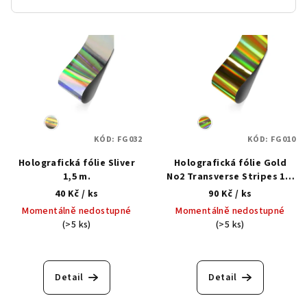
V
ý
p
i
s
p
KÓD:
FG032
KÓD:
FG010
r
Holografická fólie Sliver
Holografická fólie Gold
o
1,5 m.
No2 Transverse Stripes 1,5
d
m.
40 Kč
/ ks
90 Kč
/ ks
u
Momentálně nedostupné
Momentálně nedostupné
k
(>5 ks)
(>5 ks)
t
ů
Detail
Detail