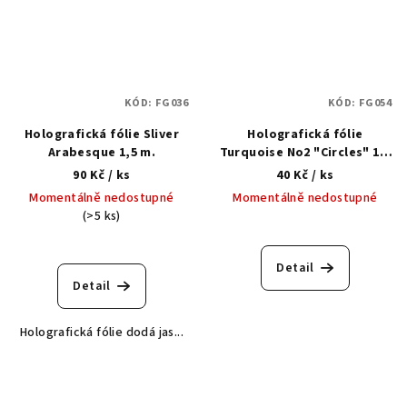
KÓD:
FG036
KÓD:
FG054
Holografická fólie Sliver
Holografická fólie
Arabesque 1,5 m.
Turquoise No2 "Circles" 1,5
m.
90 Kč
/ ks
40 Kč
/ ks
Momentálně nedostupné
Momentálně nedostupné
(>5 ks)
Detail
Detail
Holografická fólie dodá jas...