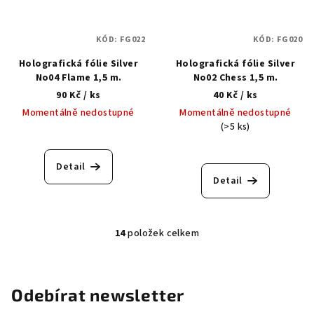
KÓD:
FG022
KÓD:
FG020
Holografická fólie Silver
Holografická fólie Silver
No04 Flame 1,5 m.
No02 Chess 1,5 m.
90 Kč
/ ks
40 Kč
/ ks
Momentálně nedostupné
Momentálně nedostupné
(>5 ks)
Detail
Detail
14
položek celkem
O
v
l
á
Odebírat newsletter
d