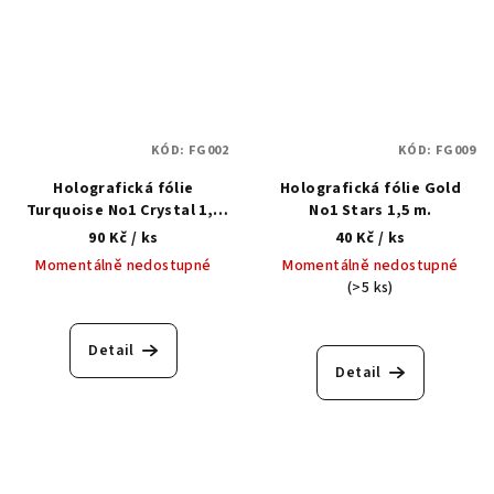
KÓD:
FG002
KÓD:
FG009
Holografická fólie
Holografická fólie Gold
Turquoise No1 Crystal 1,5
No1 Stars 1,5 m.
m.
90 Kč
/ ks
40 Kč
/ ks
Momentálně nedostupné
Momentálně nedostupné
(>5 ks)
Detail
Detail