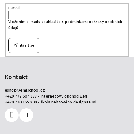
a
E-mail
c
í
Vložením e-mailu souhlasíte s
podmínkami ochrany osobních
p
údajů
r
v
k
Přihlásit se
y
v
Z
ý
á
p
p
Kontakt
i
a
s
eshop
@
emischool.cz
u
t
+420 777 507 183 - internetový obchod E.Mi
í
+420 770 155 800 - škola nehtového designu E.Mi