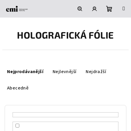
Přejít
na
obsah
Nákupní
Hledat
Přihlášení
HOLOGRAFICKÁ FÓLIE
košík
Ř
a
Nejprodávanější
Nejlevnější
Nejdražší
z
e
Abecedně
n
í
p
r
o