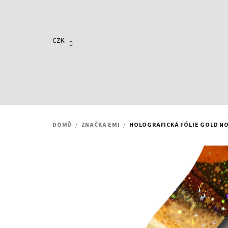
Přejít
na
obsah
CZK
DOMŮ
/
ZNAČKA EMI
/
HOLOGRAFICKÁ FÓLIE GOLD NO1