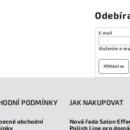
Odebír
E-mail
Vložením e-mai
Přihlásit se
HODNÍ PODMÍNKY
JAK NAKUPOVAT
becné obchodní
Nová řada Salon Effe
ínky
Polish Line pro domá