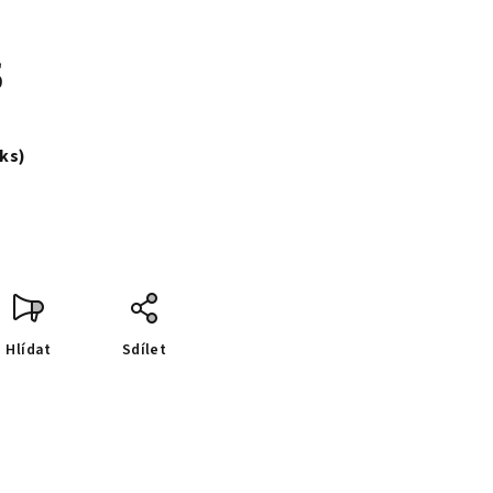
s
 ks)
Hlídat
Sdílet