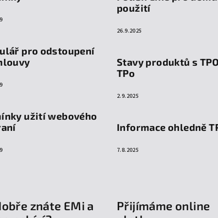
použití
9
26.9.2025
ulář pro odstoupení
mlouvy
Stavy produktů s TP
TPo
9
2.9.2025
ínky užití webového
raní
Informace ohledně T
9
7.8.2025
dobře znáte EMi a
Přijímáme online