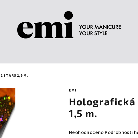
 STARS 1,5 M.
EMI
Holografická 
1,5 m.
Průměrné
Neohodnoceno
Podrobnosti h