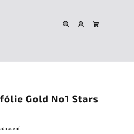
Hledat
Přihlášení
Nákupní
košík
fólie Gold No1 Stars
odnocení