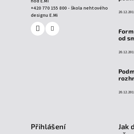
hod E.Mi
í
+420 770 155 800 - škola nehtového
20.12.201
designu E.Mi
Form
od s
20.12.201
Podm
rozh
20.12.201
Přihlášení
Jak 