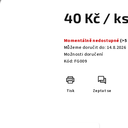
hodnocení
produktu
40 Kč
/ k
je
0,0
z
Měrná
5
cena:
Momentálně nedostupné
(>5
hvězdiček.
Můžeme doručit do:
14.8.2026
Možnosti doručení
Kód:
FG009
Tisk
Zeptat se