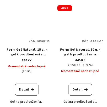
Akce
KÓD:
GFGN-15
KÓD:
GFGN-50
Form Gel Natural, 15 g. -
Form Gel Natural, 50 g. -
gel k prodloužení a
gel k prodloužení a
obnovení volného okraje
obnovení volného okraje
890 Kč
645 Kč
2 150 Kč
(–70 %)
Momentálně nedostupné
(>5 ks)
Momentálně nedostupné
Detail
Detail
Gel na prodloužení a...
Gel na prodloužení a...