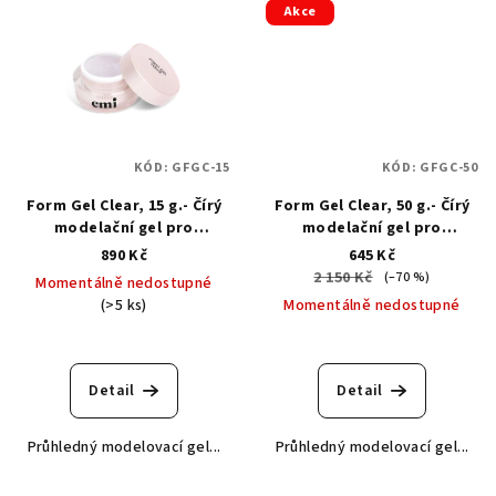
Akce
KÓD:
GFGC-15
KÓD:
GFGC-50
Form Gel Clear, 15 g.- Čírý
Form Gel Clear, 50 g.- Čírý
modelační gel pro
modelační gel pro
prodloužení na šablonách
prodloužení na šablonách
890 Kč
645 Kč
2 150 Kč
(–70 %)
Momentálně nedostupné
(>5 ks)
Momentálně nedostupné
Průměrné
hodnocení
produktu
Detail
Detail
je
5,0
Průhledný modelovací gel...
Průhledný modelovací gel...
z
5
hvězdiček.