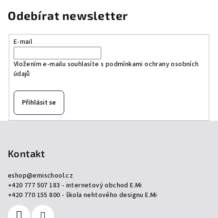
Odebírat newsletter
E-mail
Vložením e-mailu souhlasíte s
podmínkami ochrany osobních
údajů
Přihlásit se
Z
á
p
Kontakt
a
eshop
@
emischool.cz
t
+420 777 507 183 - internetový obchod E.Mi
í
+420 770 155 800 - škola nehtového designu E.Mi