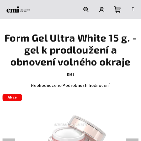
Přejít
na
obsah
Nákupní
Hledat
Přihlášení
Form Gel Ultra White 15 g. -
košík
gel k prodloužení a
obnovení volného okraje
EMI
Průměrné
Neohodnoceno
Podrobnosti hodnocení
hodnocení
Akce
produktu
je
0,0
z
5
hvězdiček.