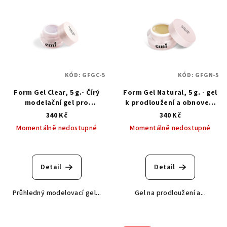
KÓD:
GFGC-5
KÓD:
GFGN-5
Form Gel Clear, 5 g.- Čírý
Form Gel Natural, 5 g. - gel
modelační gel pro
k prodloužení a obnovení
prodloužení na šablonách
volného okraje
340 Kč
340 Kč
Momentálně nedostupné
Momentálně nedostupné
Průměrné
hodnocení
produktu
Detail
Detail
je
5,0
Průhledný modelovací gel...
Gel na prodloužení a...
z
5
hvězdiček.