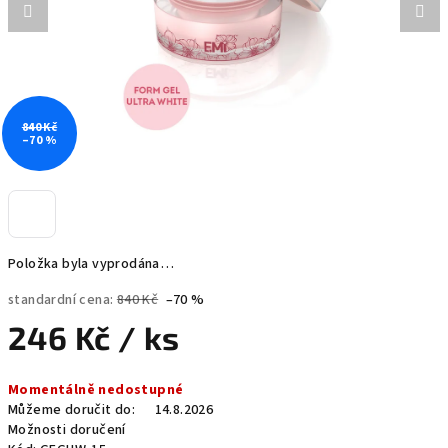
840 Kč
–70 %
Položka byla vyprodána…
standardní cena:
840 Kč
–70 %
246 Kč
/ ks
Měrná
Momentálně nedostupné
cena:
Můžeme doručit do:
14.8.2026
Možnosti doručení