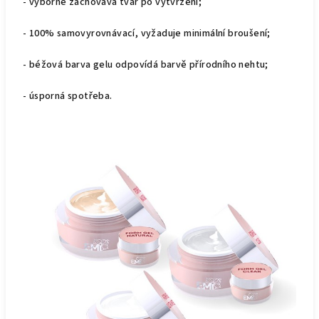
- výborně zachovává tvar po vytvrzení;
- 100% samovyrovnávací, vyžaduje minimální broušení;
- béžová barva gelu odpovídá barvě přírodního nehtu;
- úsporná spotřeba.