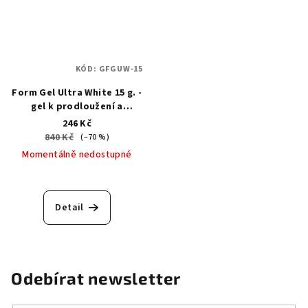
KÓD:
GFGUW-15
Form Gel Ultra White 15 g. -
gel k prodloužení a
obnovení volného okraje
246 Kč
840 Kč
(–70 %)
Momentálně nedostupné
Detail
Odebírat newsletter