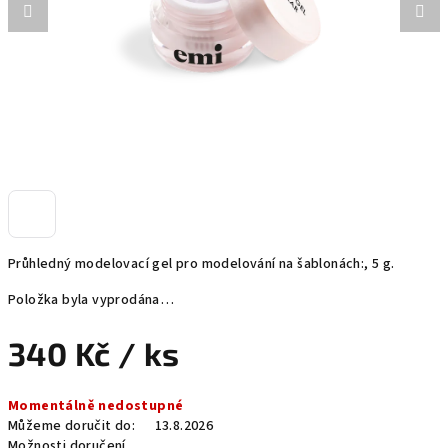
Průhledný modelovací gel pro modelování na šablonách:, 5 g.
Položka byla vyprodána…
340 Kč
/ ks
Měrná
Momentálně nedostupné
cena:
Můžeme doručit do:
13.8.2026
Možnosti doručení