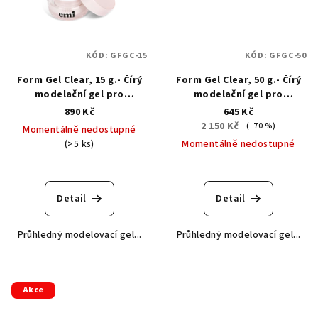
KÓD:
GFGC-15
KÓD:
GFGC-50
Form Gel Clear, 15 g.- Čírý
Form Gel Clear, 50 g.- Čírý
modelační gel pro
modelační gel pro
prodloužení na šablonách
prodloužení na šablonách
890 Kč
645 Kč
2 150 Kč
(–70 %)
Momentálně nedostupné
(>5 ks)
Momentálně nedostupné
Průměrné
hodnocení
produktu
Detail
Detail
je
5,0
Průhledný modelovací gel...
Průhledný modelovací gel...
z
5
hvězdiček.
Akce