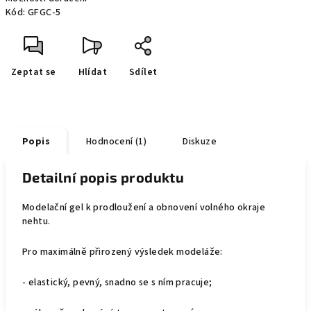
Kód:
GFGC-5
Zeptat se
Hlídat
Sdílet
Popis
Hodnocení (1)
Diskuze
Detailní popis produktu
Modelační gel k prodloužení a obnovení volného okraje
nehtu.
Pro maximálně přirozený výsledek modeláže:
- elastický, pevný, snadno se s ním pracuje;