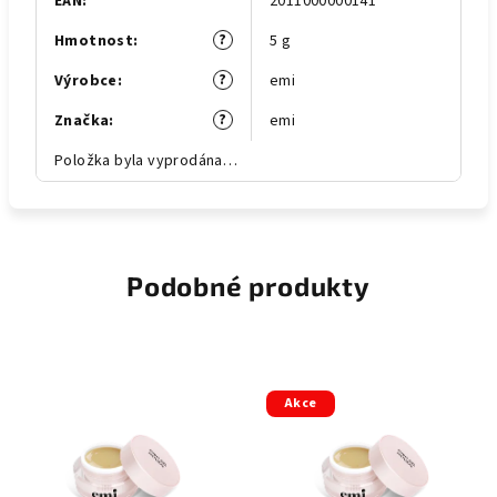
EAN
:
2011000000141
?
Hmotnost
:
5 g
?
Výrobce
:
emi
?
Značka
:
emi
Položka byla vyprodána…
Podobné produkty
Akce