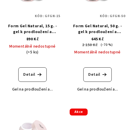
KÓD:
GFGN-15
KÓD:
GFGN-50
Form Gel Natural, 15 g. -
Form Gel Natural, 50 g. -
gel k prodloužení a
gel k prodloužení a
obnovení volného okraje
obnovení volného okraje
890 Kč
645 Kč
2 150 Kč
(–70 %)
Momentálně nedostupné
(>5 ks)
Momentálně nedostupné
Detail
Detail
Gel na prodloužení a...
Gel na prodloužení a...
Akce