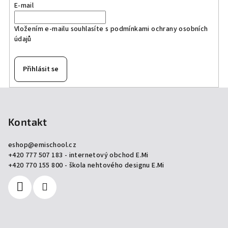
E-mail
Vložením e-mailu souhlasíte s
podmínkami ochrany osobních
údajů
Přihlásit se
Z
á
p
Kontakt
a
eshop
@
emischool.cz
t
+420 777 507 183 - internetový obchod E.Mi
í
+420 770 155 800 - škola nehtového designu E.Mi