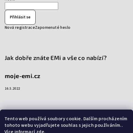
Přihlásit se
Nová registrace
Zapomenuté heslo
Jak dobře znáte EMi a vše co nabízí?
moje-emi.cz
16.5.2022
Přijímáme online platby
Tento web používá soubory cookie. Dalším procházením
tohoto webu vyjadřujete souhlas s jejich používáním..
Více informací
zde
.