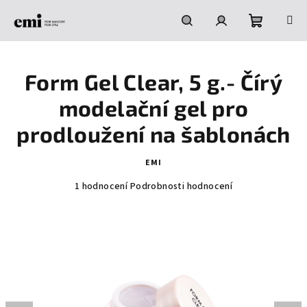
Přejít
na
obsah
Nákupní
Hledat
Přihlášení
Form Gel Clear, 5 g.- Čírý
košík
modelační gel pro
prodloužení na šablonách
EMI
Průměrné
1 hodnocení
Podrobnosti hodnocení
hodnocení
produktu
je
5,0
z
5
hvězdiček.