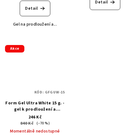
Detail
Detail
Gel na prodloužení a...
Akce
KÓD:
GFGUW-15
Form Gel Ultra White 15 g. -
gel k prodloužení a
obnovení volného okraje
246 Kč
840 Kč
(–70 %)
Momentálně nedostupné