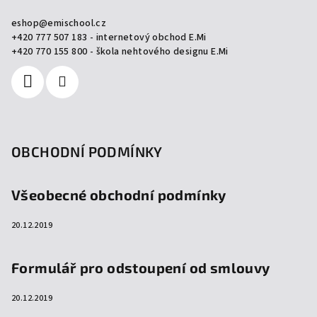
a
eshop
@
emischool.cz
t
+420 777 507 183 - internetový obchod E.Mi
í
+420 770 155 800 - škola nehtového designu E.Mi
OBCHODNÍ PODMÍNKY
Všeobecné obchodní podmínky
20.12.2019
Formulář pro odstoupení od smlouvy
20.12.2019