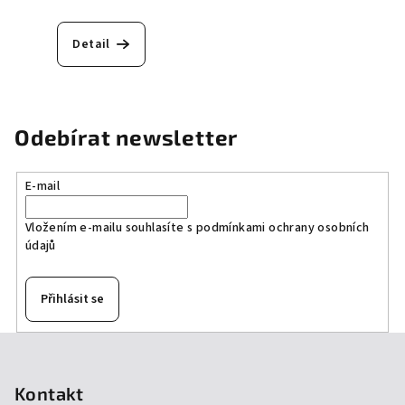
Detail
Odebírat newsletter
E-mail
Vložením e-mailu souhlasíte s
podmínkami ochrany osobních
údajů
Přihlásit se
Z
á
p
Kontakt