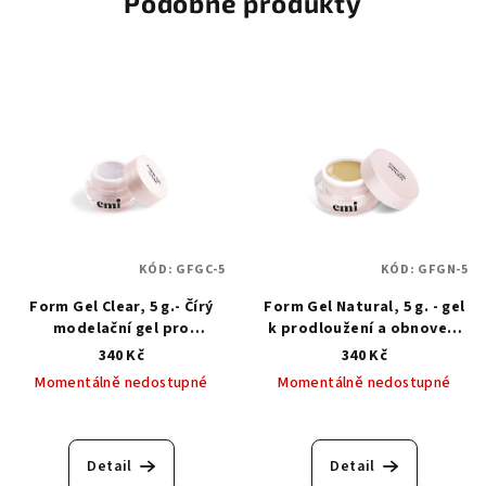
Podobné produkty
KÓD:
GFGC-5
KÓD:
GFGN-5
Form Gel Clear, 5 g.- Čírý
Form Gel Natural, 5 g. - gel
modelační gel pro
k prodloužení a obnovení
prodloužení na šablonách
volného okraje
340 Kč
340 Kč
Momentálně nedostupné
Momentálně nedostupné
Průměrné
hodnocení
produktu
Detail
Detail
je