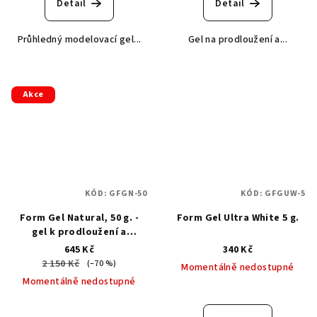
Detail
Detail
Průhledný modelovací gel...
Gel na prodloužení a...
Akce
KÓD:
GFGN-50
KÓD:
GFGUW-5
Form Gel Natural, 50 g. -
Form Gel Ultra White 5 g.
gel k prodloužení a
obnovení volného okraje
645 Kč
340 Kč
2 150 Kč
(–70 %)
Momentálně nedostupné
Momentálně nedostupné