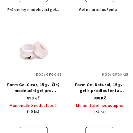
5,0
Průhledný modelovací gel...
Gel na prodloužení a...
z
5
hvězdiček.
KÓD:
GFGC-15
KÓD:
GFGN-15
Form Gel Clear, 15 g.- Čírý
Form Gel Natural, 15 g. -
modelační gel pro
gel k prodloužení a
prodloužení na šablonách
obnovení volného okraje
890 Kč
890 Kč
Momentálně nedostupné
Momentálně nedostupné
(>5 ks)
(>5 ks)