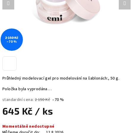
2 150 Kč
–70 %
Průhledný modelovací gel pro modelování na šablonách:, 50 g.
Položka byla vyprodána…
standardní cena:
2 150 Kč
–70 %
645 Kč
/ ks
Měrná
Momentálně nedostupné
cena:
Můžeme doručit do:
12.8.2026