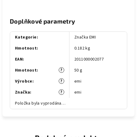
Doplňkové parametry
Kategorie
:
Značka EMI
Hmotnost
:
0.182 kg
EAN
:
2011000002077
?
Hmotnost
:
50 g
?
Výrobce
:
emi
?
Značka
:
emi
Položka byla vyprodána…