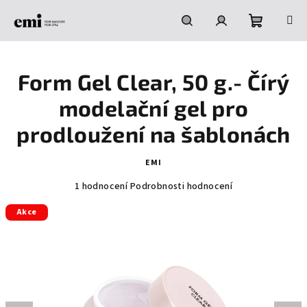
Přejít
na
obsah
Nákupní
Hledat
Přihlášení
Form Gel Clear, 50 g.- Čírý
košík
modelační gel pro
prodloužení na šablonách
EMI
Průměrné
1 hodnocení
Podrobnosti hodnocení
hodnocení
Akce
produktu
je
5,0
z
5
hvězdiček.