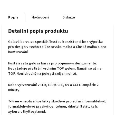
Popis
Hodnocení
Diskuze
Detailní popis produktu
Gelová barva se speciální hustou konzistenci bez výpotku
pro design v technice Žostovská malba a Čínská malba a pro
konturování.
Hustá a sytá gelová barva pro objemový design nehtů.
Nevyžaduje přetírání vrchním TOP gelem. Nanáší se až na
TOP. Není vhodný na pokrytí celých nehtů.
Doba vytvrzování v LED, LED/CCFL, UV a CCFL lampách: 2
minuty.
7-Free – neobsahuje látky škodlivé pro zdraví: formaldehyd,
formaldehydové pryskyřice, toluen, dibutylftalát, kafr,
xylen a ethyltosylamid.