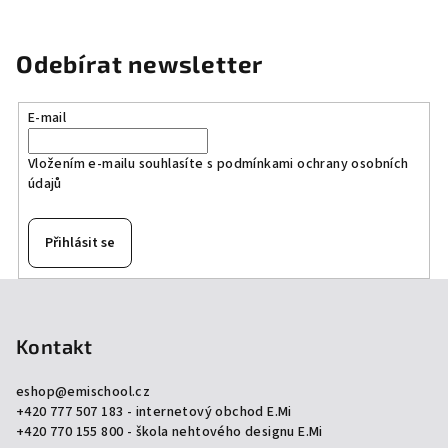
Odebírat newsletter
E-mail
Vložením e-mailu souhlasíte s
podmínkami ochrany osobních
údajů
Přihlásit se
Z
á
p
Kontakt
a
eshop
@
emischool.cz
t
+420 777 507 183 - internetový obchod E.Mi
í
+420 770 155 800 - škola nehtového designu E.Mi