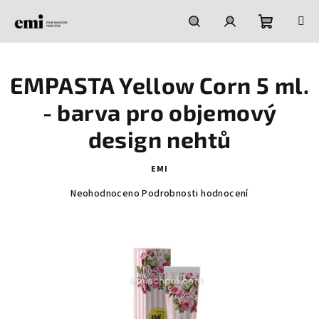
Přejít
na
obsah
Nákupní
Hledat
Přihlášení
EMPASTA Yellow Corn 5 ml.
košík
- barva pro objemový
design nehtů
EMI
Průměrné
Neohodnoceno
Podrobnosti hodnocení
hodnocení
produktu
je
0,0
z
5
hvězdiček.