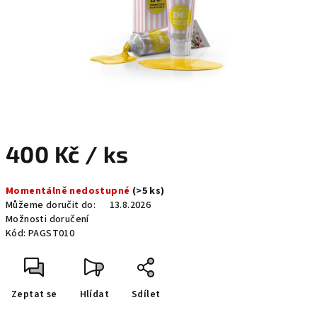
400 Kč
/ ks
Měrná
Momentálně nedostupné
(>5 ks)
cena:
Můžeme doručit do:
13.8.2026
Možnosti doručení
Kód:
PAGST010
Zeptat se
Hlídat
Sdílet