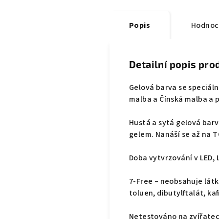
Popis
Hodnoce
Detailní popis pro
Gelová barva se speciáln
malba a Čínská malba a 
Hustá a sytá gelová bar
gelem. Nanáší se až na T
Doba vytvrzování v LED, 
7-Free – neobsahuje látk
toluen, dibutylftalát, kaf
Netestováno na zvířatec