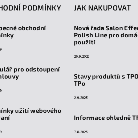
HODNÍ PODMÍNKY
JAK NAKUPOVAT
becné obchodní
Nová řada Salon Effe
ínky
Polish Line pro domá
použití
9
26.9.2025
ulář pro odstoupení
mlouvy
Stavy produktů s TP
TPo
9
2.9.2025
ínky užití webového
raní
Informace ohledně T
9
7.8.2025