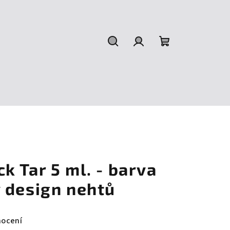
Hledat
Přihlášení
Nákupní
košík
 Tar 5 ml. - barva
 design nehtů
nocení