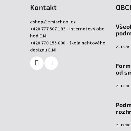
Kontakt
OBC
p
a
eshop
@
emischool.cz
Všeo
+420 777 507 183 - internetový obc
t
podm
hod E.Mi
í
+420 770 155 800 - škola nehtového
20.12.201
designu E.Mi
Form
od s
20.12.201
Podm
rozh
20.12.201