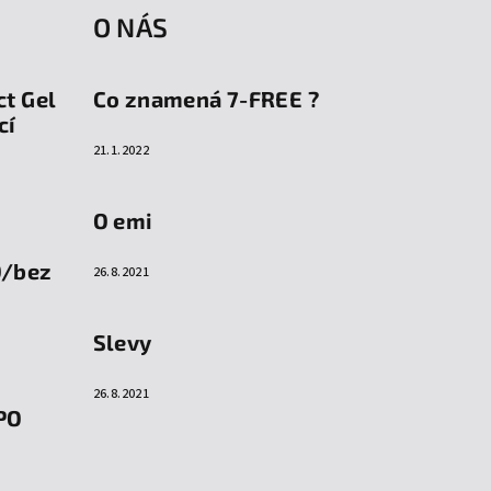
O NÁS
ct Gel
Co znamená 7-FREE ?
cí
21.1.2022
O emi
O/bez
26.8.2021
Slevy
26.8.2021
PO