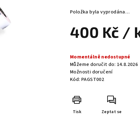
hodnocení
produktu
Položka byla vyprodána…
je
5,0
400 Kč
/ 
z
5
hvězdiček.
Měrná
cena:
Momentálně nedostupné
Můžeme doručit do:
14.8.2026
Možnosti doručení
Kód:
PAGST002
Tisk
Zeptat se