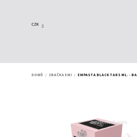
Přejít
na
obsah
CZK
DOMŮ
/
ZNAČKA EMI
/
EMPASTA BLACK TAR 5 ML. - 