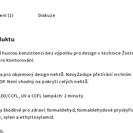
ní (1)
Diskuze
duktu
í hustou konzistenci bez výpotku pro design v technice Žos
pro konturování.
va pro objemový design nehtů. Nevyžaduje přetírání vrchním
OP. Není vhodný na pokrytí celých nehtů.
LED/CCFL, UV a CCFL lampách: 2 minuty.
y škodlivé pro zdraví: formaldehyd, formaldehydové pryskyři
r, xylen a ethyltosylamid.
h.