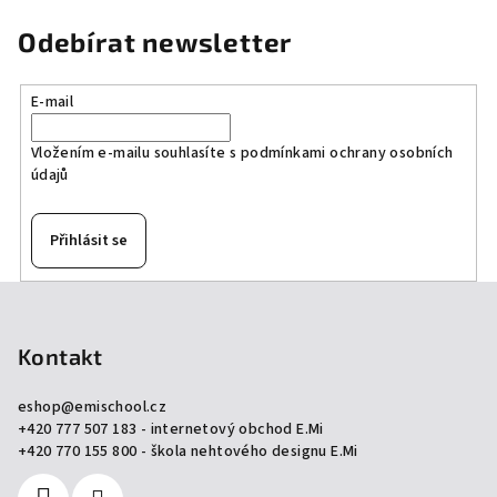
Odebírat newsletter
E-mail
Vložením e-mailu souhlasíte s
podmínkami ochrany osobních
údajů
Přihlásit se
Z
á
p
Kontakt
a
eshop
@
emischool.cz
t
+420 777 507 183 - internetový obchod E.Mi
í
+420 770 155 800 - škola nehtového designu E.Mi