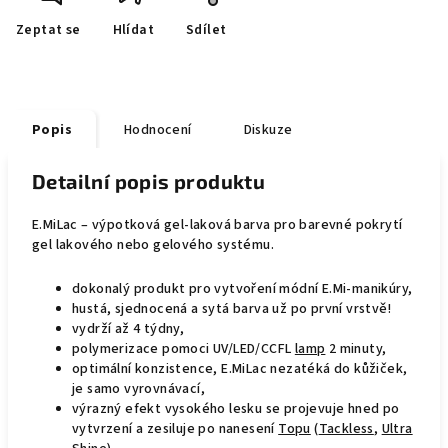
Zeptat se
Hlídat
Sdílet
Popis
Hodnocení
Diskuze
Detailní popis produktu
E.MiLac – výpotková gel-laková barva pro barevné pokrytí
gel lakového nebo gelového systému.
dokonalý produkt pro vytvoření módní E.Mi-manikúry,
hustá, sjednocená a sytá barva už po první vrstvě!
vydrží až 4 týdny,
polymerizace pomoci UV/LED/CCFL
lamp
2 minuty,
optimální konzistence, E.MiLac nezatéká do kůžiček,
je samo vyrovnávací,
výrazný efekt vysokého lesku se projevuje hned po
vytvrzení a zesiluje po nanesení
Topu
(
Tackless
,
Ultra