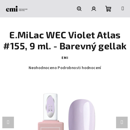
Přejít
na
obsah
Nákupní
Hledat
Přihlášení
E.MiLac WEC Violet Atlas
košík
#155, 9 ml. - Barevný gellak
EMI
Průměrné
Neohodnoceno
Podrobnosti hodnocení
hodnocení
produktu
je
0,0
z
5
hvězdiček.