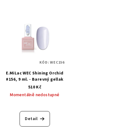
KÓD:
WEC156
E.MiLac WEC Shining Orchid
#156, 9 ml. - Barevný gellak
510 Kč
Momentálně nedostupné
Detail