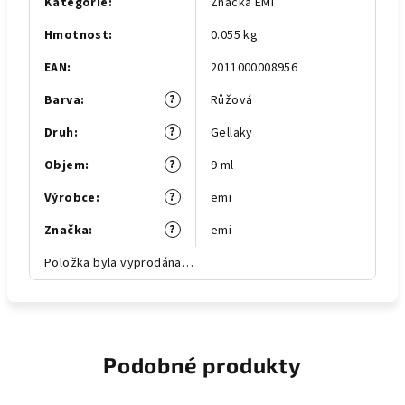
Kategorie
:
Značka EMI
Hmotnost
:
0.055 kg
EAN
:
2011000008956
?
Barva
:
Růžová
?
Druh
:
Gellaky
?
Objem
:
9 ml
?
Výrobce
:
emi
?
Značka
:
emi
Položka byla vyprodána…
Podobné produkty