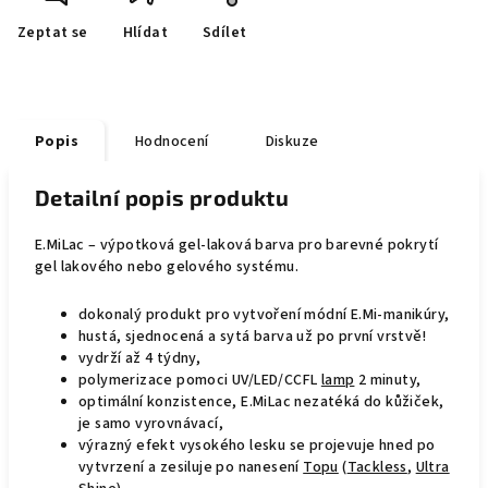
Zeptat se
Hlídat
Sdílet
Popis
Hodnocení
Diskuze
Detailní popis produktu
E.MiLac – výpotková gel-laková barva pro barevné pokrytí
gel lakového nebo gelového systému.
dokonalý produkt pro vytvoření módní E.Mi-manikúry,
hustá, sjednocená a sytá barva už po první vrstvě!
vydrží až 4 týdny,
polymerizace pomoci UV/LED/CCFL
lamp
2 minuty,
optimální konzistence, E.MiLac nezatéká do kůžiček,
je samo vyrovnávací,
výrazný efekt vysokého lesku se projevuje hned po
vytvrzení a zesiluje po nanesení
Topu
(
Tackless
,
Ultra