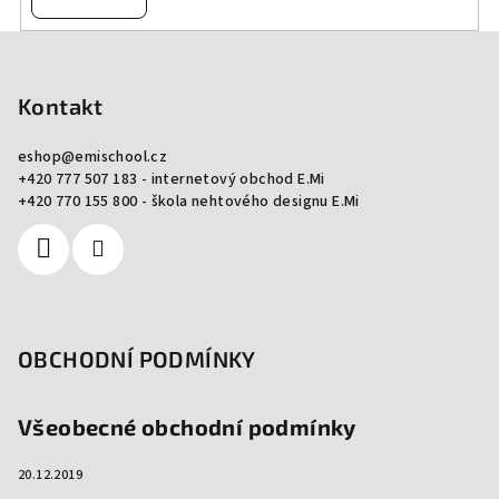
Z
á
p
Kontakt
a
eshop
@
emischool.cz
t
+420 777 507 183 - internetový obchod E.Mi
í
+420 770 155 800 - škola nehtového designu E.Mi
OBCHODNÍ PODMÍNKY
Všeobecné obchodní podmínky
20.12.2019