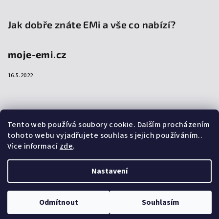
Jak dobře znáte EMi a vše co nabízí?
moje-emi.cz
16.5.2022
Přijímáme online platby
Tento web používá soubory cookie. Dalším procházením
tohoto webu vyjadřujete souhlas s jejich používáním..
Více informací
zde
.
Nastavení
Copyright 2026
emi-shop.cz
. Všechna práva vyhrazena.
Upravit nastavení cookies
Odmítnout
Souhlasím
Vytvořil Shoptet