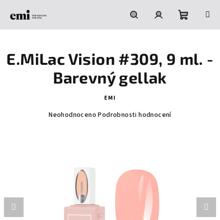
Přejít
na
obsah
Nákupní
Hledat
Přihlášení
E.MiLac Vision #309, 9 ml. -
košík
Barevný gellak
EMI
Průměrné
Neohodnoceno
Podrobnosti hodnocení
hodnocení
produktu
je
0,0
z
5
hvězdiček.