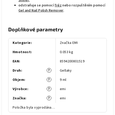
Shine
),
odstraňuje se pomocí
fréz
nebo rozpuštěním pomocí
Gel and Nail Polish Remover
.
Doplňkové parametry
Kategorie
:
Značka EMI
Hmotnost
:
0.053 kg
EAN
:
8594200801519
?
Druh
:
Gellaky
?
Objem
:
9 ml
?
Výrobce
:
emi
?
Značka
:
emi
Položka byla vyprodána…