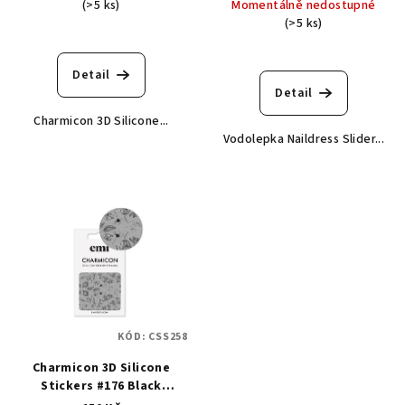
(>5 ks)
Momentálně nedostupné
(>5 ks)
Detail
Detail
Charmicon 3D Silicone...
Vodolepka Naildress Slider...
KÓD:
CSS258
Charmicon 3D Silicone
Stickers #176 Black
Flowers - samolepka