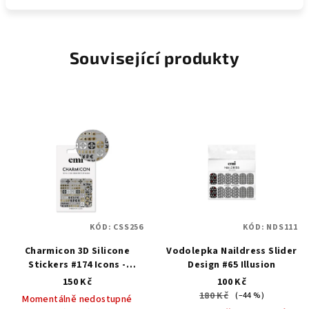
Související produkty
KÓD:
CSS256
KÓD:
NDS111
Charmicon 3D Silicone
Vodolepka Naildress Slider
Stickers #174 Icons -
Design #65 Illusion
samolepka
150 Kč
100 Kč
180 Kč
(–44 %)
Momentálně nedostupné