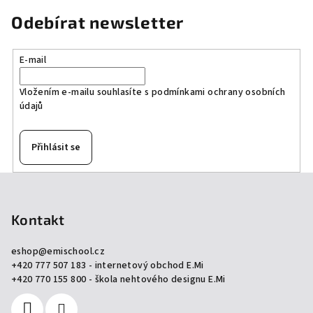
Odebírat newsletter
E-mail
Vložením e-mailu souhlasíte s
podmínkami ochrany osobních
údajů
Přihlásit se
Z
á
p
Kontakt
a
eshop
@
emischool.cz
t
+420 777 507 183 - internetový obchod E.Mi
í
+420 770 155 800 - škola nehtového designu E.Mi