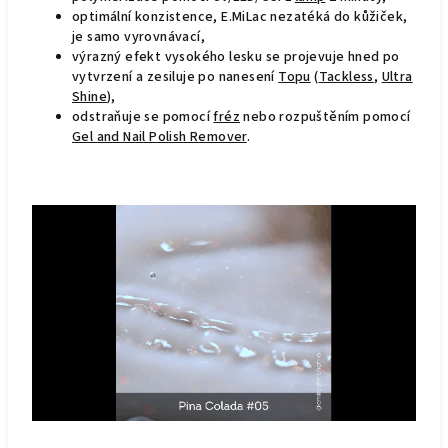
optimální konzistence, E.MiLac nezatéká do kůžiček,
je samo vyrovnávací,
výrazný efekt vysokého lesku se projevuje hned po
vytvrzení a zesiluje po nanesení
Topu
(
Tackless
,
Ultra
Shine
),
odstraňuje se pomocí
fréz
nebo rozpuštěním pomocí
Gel and Nail Polish Remover
.