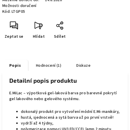
Můžeme doručit do:
14.8.2026
Možnosti doručení
Kód:
LTGP05
Zeptat se
Hlídat
Sdílet
Popis
Hodnocení (1)
Diskuze
Detailní popis produktu
E.MiLac – výpotková gel-laková barva pro barevné pokrytí
gel lakového nebo gelového systému.
dokonalý produkt pro vytvoření módní E.Mi-manikúry,
hustá, sjednocená a sytá barva už po první vrstvě!
vydrží až 4 týdny,
polymerizace pomoci UV/LED/CCFL
lamp
2 minuty,