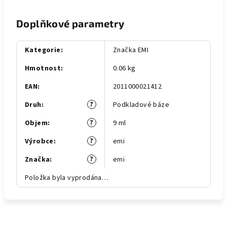
Doplňkové parametry
Kategorie
:
Značka EMI
Hmotnost
:
0.06 kg
EAN
:
2011000021412
?
Druh
:
Podkladové báze
?
Objem
:
9 ml
?
Výrobce
:
emi
?
Značka
:
emi
Položka byla vyprodána…