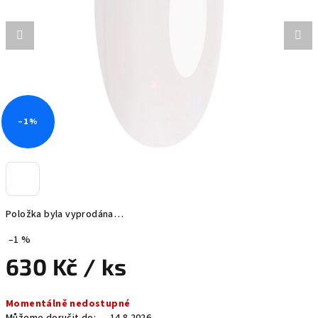
hvězdiček.
–1 %
Položka byla vyprodána…
–1 %
630 Kč
/ ks
Měrná
Momentálně nedostupné
cena: