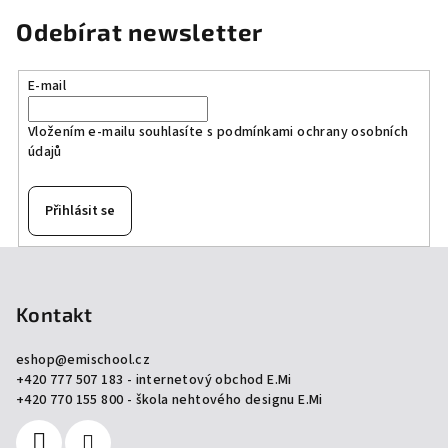
Odebírat newsletter
E-mail
Vložením e-mailu souhlasíte s
podmínkami ochrany osobních
údajů
Přihlásit se
Z
á
p
Kontakt
a
eshop
@
emischool.cz
t
+420 777 507 183 - internetový obchod E.Mi
í
+420 770 155 800 - škola nehtového designu E.Mi