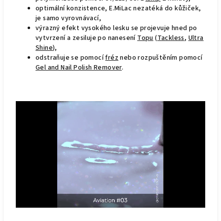
optimální konzistence, E.MiLac nezatéká do kůžiček,
je samo vyrovnávací,
výrazný efekt vysokého lesku se projevuje hned po
vytvrzení a zesiluje po nanesení
Topu
(
Tackless
,
Ultra
Shine
),
odstraňuje se pomocí
fréz
nebo rozpuštěním pomocí
Gel and Nail Polish Remover
.