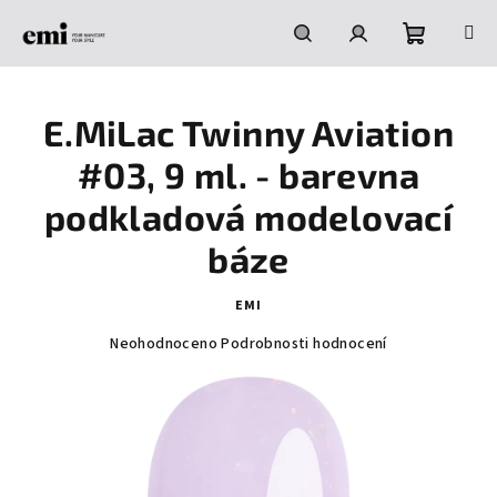
Přejít
na
obsah
Nákupní
Hledat
Přihlášení
E.MiLac Twinny Aviation
košík
#03, 9 ml. - barevna
podkladová modelovací
báze
EMI
Průměrné
Neohodnoceno
Podrobnosti hodnocení
hodnocení
produktu
je
0,0
z
5