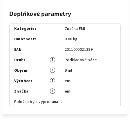
Doplňkové parametry
Kategorie
:
Značka EMI
Hmotnost
:
0.06 kg
EAN
:
2011000021399
?
Druh
:
Podkladové báze
?
Objem
:
9 ml
?
Výrobce
:
emi
?
Značka
:
emi
Položka byla vyprodána…