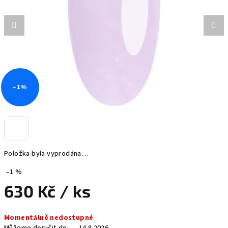
hvězdiček.
–1 %
Položka byla vyprodána…
–1 %
630 Kč
/ ks
Měrná
Momentálně nedostupné
cena: