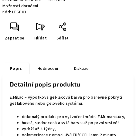
Můžeme doručit do:
14.8.2026
Možnosti doručení
Kód:
LTGP03
Zeptat se
Hlídat
Sdílet
Popis
Hodnocení
Diskuze
Detailní popis produktu
E.MiLac – výpotková gel-laková barva pro barevné pokrytí
gel lakového nebo gelového systému.
dokonalý produkt pro vytvoření módní E.Mi-manikúry,
hustá, sjednocená a sytá barva už po první vrstvě!
vydrží až 4 týdny,
polymerizace pomoci UV/LED/CCFL
lamp
2 minuty,